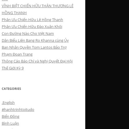
VĨNH BIỆT CHIẾN HỮU THÂN THƯƠNG LÊ
HỒNG THANH
Phân Ưu Chiến Hữu Lê Hồng Thanh
Phân Ưu Chiến Hữu Đào Xuân Khôi
Con Đường Nào Cho Việt Nam
Dân Biểu Liên Bang Ro Khanna cùng Ủy
Ban Nhân Quyền Tom Lantos Bảo Trợ
Phạm Đoan Trang
Thông Cáo Báo Chí và Nghị Quyết Đại Hội
Thế Giới Kỳ 9
CATEGORIES
.English
#hanhtrinhtoitudo
Biển Đông
Bình Luận