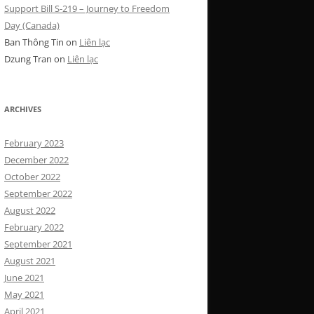
Support Bill S-219 – Journey to Freedom
Day (Canada)
Ban Thông Tin
on
Liên lạc
Dzung Tran
on
Liên lạc
ARCHIVES
February 2023
December 2022
October 2022
September 2022
August 2022
February 2022
September 2021
August 2021
June 2021
May 2021
April 2021