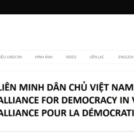
 LIỆU LMDCVN
HÌNH ẢNH
VIDEO
LIÊN LẠC
.ENGLISH
N CHẤP HÀNH
NG LẬP VIÊN