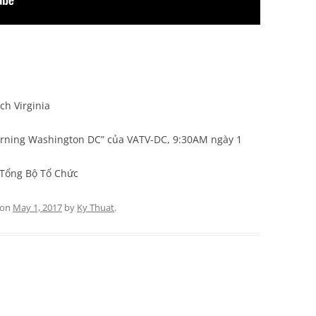
ch Virginia
rning Washington DC” của VATV-DC, 9:30AM ngày 1
Tổng Bộ Tổ Chức
on
May 1, 2017
by
Ky Thuat
.