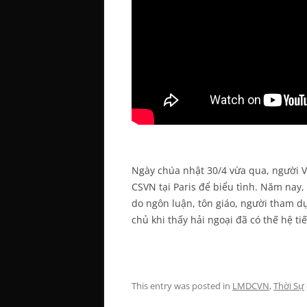
Ngày chúa nhật 30/4 vừa qua, người Vi
CSVN tại Paris để biểu tình. Năm nay
do ngôn luận, tôn giáo, người tham d
chủ khi thấy hải ngoại đã có thế hệ t
This entry was posted in
LMDCVN
,
Thời Sự