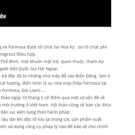
 và Formosa được tổ chức tại Hoa Kỳ , do tổ chức phi
Progress”điều hợp.
n Thể Bình, một khuôn mặt trẻ, quen thuộc, tham dự
ười Việt Quốc Gia Hải Ngoại.
n bã độc đã bị những nhà máy đỗ vào Biển Đông, làm ô
uê hương, điển hình là vụ nhà máy thép Formosa tại
 Formosa, Đài Loan) ….
 thảo ngày 10 tháng 5 sẽ điểm qua một số vấn đề về
a môi trường ở Việt Nam. Hội thảo cũng sẽ bàn các khía
 dân sự, kiện tụng theo hành pháp.
i lâu dài khi độc tố lưu lại trong các sản phẩm xuất
 nên sử dụng công cụ pháp lý nào để bảo vệ cho chính