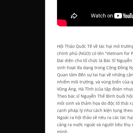
Hội Thảo Quốc Tế về tác hại mô trường
chính phủ (NGO) có tên “Vietnam for 
Đại diện cho tổ chức là Bác Sĩ Nguyễ
sinh hoạt đa dạng trong Cộng Đồng Ng
Quan tâm đến sự tai hại về những cặ
nhiểm môi trường, và vùng biển của q
Vũng Áng, Hà Tĩnh (của tập đoàn nhựa
Theo bác sĩ Nguyễn Thể Bình buổi hội
môi sinh và thảm họa do độc tố thải r
cạnh pháp lý như cách kiện tụng theo
Ngoài ra hội thảo sẽ nêu ra các tác hạ
cảng ra nước ngoài và người tiêu thụ
mình.