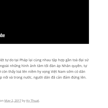
ệt tự do tại Pháp lại cùng nhau tập hợp gần toà đại sứ
, ngoài những hình ảnh tăm tối đàn áp Nhân quyền, tự
ự còn thấy loá lên niềm hy vọng Việt Nam sớm có dân
iếp nối và trong nước, người dân đã cản đảm đứng lên.
on
May 2, 2017
by
Ky Thuat
.