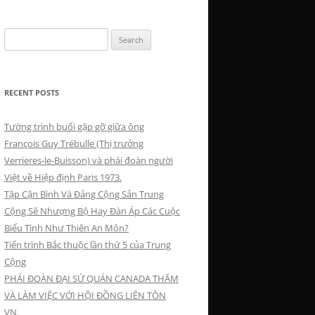
Search
for:
RECENT POSTS
Tường trình buổi gặp gỡ giữa ông
François Guy Trébulle (Thị trưởng
Verrieres-le-Buisson) và phái đoàn người
Việt về Hiệp định Paris 1973.
Tập Cận Bình Và Đảng Cộng Sản Trung
Cộng Sẽ Nhượng Bộ Hay Đàn Áp Các Cuộc
Biểu Tình Như Thiên An Môn?
Tiến trình Bắc thuộc lần thứ 5 của Trung
Cộng
PHÁI ĐOÀN ĐẠI SỨ QUÁN CANADA THĂM
VÀ LÀM VIỆC VỚI HỘI ĐỒNG LIÊN TÔN
VN.