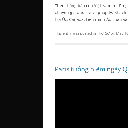
Theo thông báo của Việt Nam for Progr
chuyên gia quốc tế về pháp lý. Khách
hội Úc, Canada, Liên minh Âu châu và
This entry was posted in
Thời Sự
on
May 10
Paris tưởng niệm ngày 