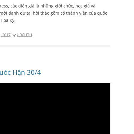
ess, các diễn giả là những giới chức, học giả và
 mời danh dự tại hội thảo gồm có thành viên của quốc
 Hoa Kỳ.
, 2017
by
UBCHTU
.
Quốc Hận 30/4