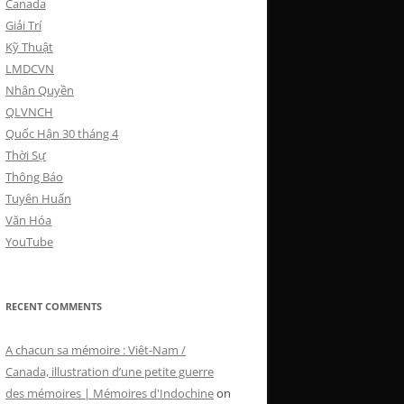
Canada
Giải Trí
Kỹ Thuật
LMDCVN
Nhân Quyền
QLVNCH
Quốc Hận 30 tháng 4
Thời Sự
Thông Báo
Tuyên Huấn
Văn Hóa
YouTube
RECENT COMMENTS
A chacun sa mémoire : Viêt-Nam /
Canada, illustration d’une petite guerre
des mémoires | Mémoires d'Indochine
on