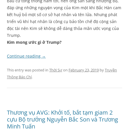
bầu cử tổng thống năm tới, nên ông sẵn sàng nhượng bộ,
đáp ứng những nguyện vọng của Kim một khi Bắc Hàn cam
kết huỷ bỏ một số cơ sở hạt nhân và tên lửa. Nhưng phát
triển vũ khí hạt nhân là công cụ bảo tồn chế độ cộng sản
độc tài nên Kim sẽ không dễ dàng thỏa mãn ước vọng của
Trump.
Kim mong ước gì ở Trump?
Continue reading
→
This entry was posted in
Thời Sự
on
February 23, 2019
by
Truyền
Thông Báo Chí
.
Thương vụ AVG: Khởi tố, bắt tạm giam 2
cựu Bộ trưởng Nguyễn Bắc Son và Trương
Minh Tuấn