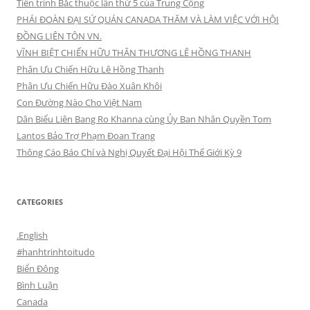
Tiến trình Bắc thuộc lần thứ 5 của Trung Cộng
PHÁI ĐOÀN ĐẠI SỨ QUÁN CANADA THĂM VÀ LÀM VIỆC VỚI HỘI
ĐỒNG LIÊN TÔN VN.
VĨNH BIỆT CHIẾN HỮU THÂN THƯƠNG LÊ HỒNG THANH
Phân Ưu Chiến Hữu Lê Hồng Thanh
Phân Ưu Chiến Hữu Đào Xuân Khôi
Con Đường Nào Cho Việt Nam
Dân Biểu Liên Bang Ro Khanna cùng Ủy Ban Nhân Quyền Tom
Lantos Bảo Trợ Phạm Đoan Trang
Thông Cáo Báo Chí và Nghị Quyết Đại Hội Thế Giới Kỳ 9
CATEGORIES
.English
#hanhtrinhtoitudo
Biển Đông
Bình Luận
Canada