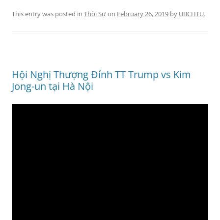
This entry was posted in
Thời Sự
on
February 26, 2019
by
UBCHTU
.
Hội Nghị Thượng Đỉnh TT Trump vs Kim
Jong-un tại Hà Nội