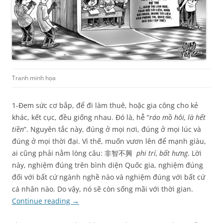
Tranh minh họa
1-Đem sức cơ bắp, để đi làm thuê, hoặc gia công cho kẻ
khác, kết cục, đều giống nhau. Đó là, hễ “
ráo mồ hôi, là hết
tiền
”. Nguyên tắc này, đúng ở mọi nơi, đúng ở mọi lúc và
đúng ở mọi thời đại. Vì thế, muốn vươn lên để mạnh giàu,
ai cũng phải nằm lòng câu: 非智不興
phi trí, bất hưng
. Lời
này, nghiệm đúng trên bình diện Quốc gia, nghiệm đúng
đối với bất cứ ngành nghề nào và nghiệm đúng với bất cứ
cá nhân nào. Do vậy, nó sẽ còn sống mãi với thời gian.
Continue reading
→