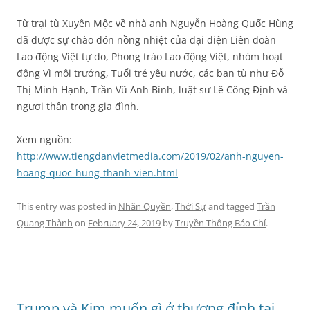
Từ trại tù Xuyên Mộc về nhà anh Nguyễn Hoàng Quốc Hùng
đã được sự chào đón nồng nhiệt của đại diện Liên đoàn
Lao động Việt tự do, Phong trào Lao động Việt, nhóm hoạt
động Vì môi trưởng, Tuổi trẻ yêu nước, các ban tù như Đỗ
Thị Minh Hạnh, Trần Vũ Anh Bình, luật sư Lê Công Định và
ngươi thân trong gia đình.
Xem nguồn:
http://www.tiengdanvietmedia.com/2019/02/anh-nguyen-
hoang-quoc-hung-thanh-vien.html
This entry was posted in
Nhân Quyền
,
Thời Sự
and tagged
Trần
Quang Thành
on
February 24, 2019
by
Truyền Thông Báo Chí
.
Trump và Kim muốn gì ở thượng đỉnh tại