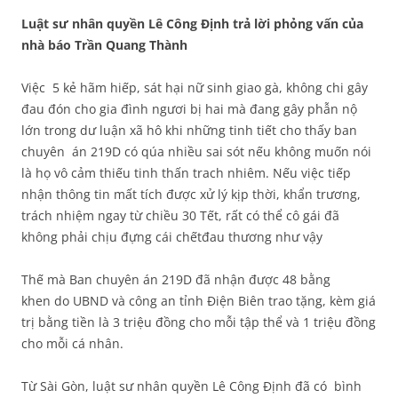
Luật sư nhân quyền Lê Công Định trả lời phỏng vấn của
nhà báo Trần Quang Thành
Việc
5 kẻ hãm hiếp, sát hại nữ sinh giao gà,
không chi gây
đau đón cho gia đình ngươi bị hai mà đang gây phẫn nộ
lớn trong dư luận xã hô
khi những tinh tiết cho thấy ban
chuyên án 219D có qúa nhiều sai sót nếu không muốn nói
là họ vô cảm thiếu tinh thấn trach nhiêm.
Nếu việc tiếp
nhận thông tin mất tích được xử lý kịp thời,
khẩn trương
,
trách nhiệm ngay từ chiều 30 Tết, rất có thể cô gái đã
không phải chịu đựng cái chết
đau thương như vậy
Thế mà Ban chuyên án 219D đã nhận được 48 bằng
khen do UBND và công an tỉnh Điện Biên trao tặng, kèm giá
trị bằng tiền là 3 triệu đồng cho mỗi tập thể và 1 triệu đồng
cho mỗi cá nhân.
Từ Sài Gòn, luật sư nhân quyền Lê Công Định đã có bình