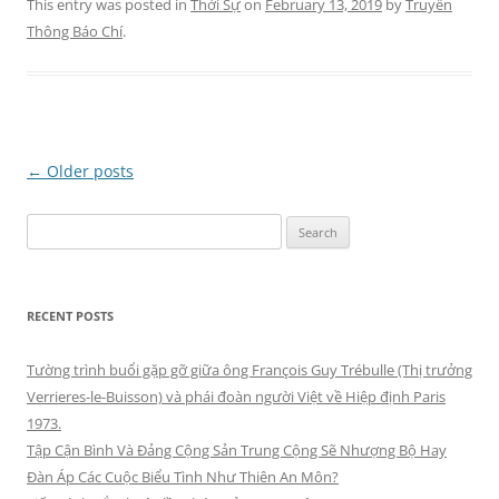
This entry was posted in
Thời Sự
on
February 13, 2019
by
Truyền
Thông Báo Chí
.
Post
←
Older posts
navigation
Search
for:
RECENT POSTS
Tường trình buổi gặp gỡ giữa ông François Guy Trébulle (Thị trưởng
Verrieres-le-Buisson) và phái đoàn người Việt về Hiệp định Paris
1973.
Tập Cận Bình Và Đảng Cộng Sản Trung Cộng Sẽ Nhượng Bộ Hay
Đàn Áp Các Cuộc Biểu Tình Như Thiên An Môn?