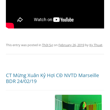
This entry was posted in
Thời Sự
on
February 26, 2019
by
Ky Thuat
.
CT Mừng Xuân Kỷ Hợi CĐ NVTD Marseille
BDR 24/02/19