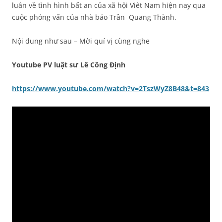
luân về tình hình bất an của xã hội Viêt Nam hiện nay qua
cuộc phỏng vấn của nhà báo Trần Quang Thành.
Nội dung như sau – Mời quí vị cùng nghe
Youtube PV luật sư Lê Công Định
https://www.youtube.com/watch?v=2TszWyZ8B48&t=843