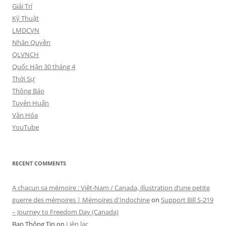
Giải Trí
Kỹ Thuật
LMDCVN
Nhân Quyền
QLVNCH
Quốc Hận 30 tháng 4
Thời Sự
Thông Báo
Tuyên Huấn
Văn Hóa
YouTube
RECENT COMMENTS
A chacun sa mémoire : Viêt-Nam / Canada, illustration d’une petite
guerre des mémoires | Mémoires d'Indochine
on
Support Bill S-219
– Journey to Freedom Day (Canada)
Ban Thông Tin
on
Liên lạc