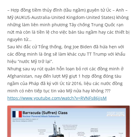
– Hợp đồng tiềm thủy đĩnh (tầu ngầm) guyên tử Úc – Anh –
Mỹ (AUKUS-Australia-United Kingdom-United States) không
những làm liên minh phương Tây chống Trung Quốc rạn
nứt mà còn là tiền lệ cho việc bán tàu ngầm hay các thiết bị
nguyên tử…
Sau khi đắc cử Tổng thống, ông Joe Biden đã hứa hẹn với
các đồng minh là ông sẽ làm khác cựu TT Trump với khẩu
hiệu “nước Mỹ trở lại”.
Nhưng sau vụ rút quân hỗn loạn bỏ rơi các đồng minh ở
Afghanistan, nay đến lượt Mỹ giựt 1 hợp đồng đóng tàu
ngầm của Pháp đã ký với Úc từ 2016, liệu các nước đồng
minh có nên tiếp tục tin vào Mỹ nửa hay không ???
https://www.youtube.com/watch?v=RVNFs86jjsM