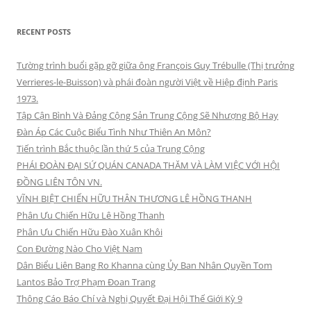
RECENT POSTS
Tường trình buổi gặp gỡ giữa ông François Guy Trébulle (Thị trưởng
Verrieres-le-Buisson) và phái đoàn người Việt về Hiệp định Paris
1973.
Tập Cận Bình Và Đảng Cộng Sản Trung Cộng Sẽ Nhượng Bộ Hay
Đàn Áp Các Cuộc Biểu Tình Như Thiên An Môn?
Tiến trình Bắc thuộc lần thứ 5 của Trung Cộng
PHÁI ĐOÀN ĐẠI SỨ QUÁN CANADA THĂM VÀ LÀM VIỆC VỚI HỘI
ĐỒNG LIÊN TÔN VN.
VĨNH BIỆT CHIẾN HỮU THÂN THƯƠNG LÊ HỒNG THANH
Phân Ưu Chiến Hữu Lê Hồng Thanh
Phân Ưu Chiến Hữu Đào Xuân Khôi
Con Đường Nào Cho Việt Nam
Dân Biểu Liên Bang Ro Khanna cùng Ủy Ban Nhân Quyền Tom
Lantos Bảo Trợ Phạm Đoan Trang
Thông Cáo Báo Chí và Nghị Quyết Đại Hội Thế Giới Kỳ 9