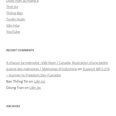
Quốc Hận 30 tháng 4
Thời Sự
Thông Báo
Tuyên Huấn
Văn Hóa
YouTube
RECENT COMMENTS
A chacun sa mémoire : Viêt-Nam / Canada, illustration d’une petite
guerre des mémoires | Mémoires d'Indochine
on
Support Bill S-219
– Journey to Freedom Day (Canada)
Ban Thông Tin
on
Liên lạc
Dzung Tran
on
Liên lạc
ARCHIVES