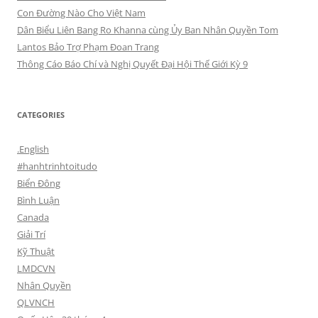
Con Đường Nào Cho Việt Nam
Dân Biểu Liên Bang Ro Khanna cùng Ủy Ban Nhân Quyền Tom
Lantos Bảo Trợ Phạm Đoan Trang
Thông Cáo Báo Chí và Nghị Quyết Đại Hội Thế Giới Kỳ 9
CATEGORIES
.English
#hanhtrinhtoitudo
Biển Đông
Bình Luận
Canada
Giải Trí
Kỹ Thuật
LMDCVN
Nhân Quyền
QLVNCH