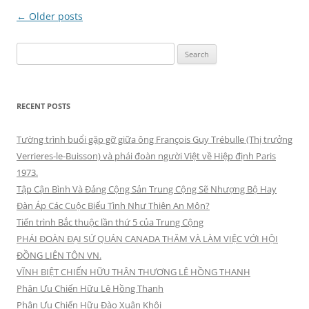
Post
←
Older posts
navigation
Search
for:
RECENT POSTS
Tường trình buổi gặp gỡ giữa ông François Guy Trébulle (Thị trưởng
Verrieres-le-Buisson) và phái đoàn người Việt về Hiệp định Paris
1973.
Tập Cận Bình Và Đảng Cộng Sản Trung Cộng Sẽ Nhượng Bộ Hay
Đàn Áp Các Cuộc Biểu Tình Như Thiên An Môn?
Tiến trình Bắc thuộc lần thứ 5 của Trung Cộng
PHÁI ĐOÀN ĐẠI SỨ QUÁN CANADA THĂM VÀ LÀM VIỆC VỚI HỘI
ĐỒNG LIÊN TÔN VN.
VĨNH BIỆT CHIẾN HỮU THÂN THƯƠNG LÊ HỒNG THANH
Phân Ưu Chiến Hữu Lê Hồng Thanh
Phân Ưu Chiến Hữu Đào Xuân Khôi