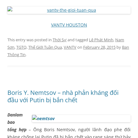
VANTV HOUSTON
This entry was posted in
Thời Sự
and tagged
Lê Phát Minh
,
Nam
Sơn
,
TGTQ
,
Thế Giới Tuần Qua
,
VANTV
on
February 28, 2015
by
Ban
Thông Tin
.
Boris Y. Nemtsov – nhà phản kháng đối
đầu với Putin bị bắn chết
Danlam
bao
tổng hợp
– Ông Boris Nemtsov, người lãnh đạo phe đối
kháng chống lại Putin đã bị bắn chết vào rạng sáng thứ bảy