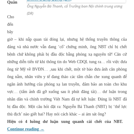
Quân
Ông Nguyễn Bá Thanh, cố Trưởng ban Nội chính trung ương
(DR)
Cho
đến
bây
giờ – khi nắp quan tài đóng lại, nhưng hệ thống truyền thông của
đảng và nhà nước vẫn đang ‘cố’ chứng minh,
ông NBT chỉ bị chết
bệnh chứ không phải bị đầu độc bằng phóng xạ nguyên tử! Căn cứ
những diễn tiến từ khi thông tin do Web CDQL tung ra… rồi việc đưa
ông từ Mỹ về BVĐN… ,sau khi chết, một tờ báo đưa ảnh căn phòng
ông nằm, nhân viên y tế đang tháo các tấm chắn che xung quanh để
ngăn ảnh hưởng của phóng xạ lan truyền, đảm bảo an toàn cho khu
vực… (tấm ảnh đã gỡ xuống sau ít phút đăng tải)… dư luận trong
nhân dân và chính trường Việt Nam đã tự kết luận: Đúng là NBT đã
bị đầu độc. Một câu hỏi đặt ra: Nguyễn Bá Thanh (NBT) bị ‘thế lực
thù địch’ nào giết hai? Hay nói cách khác – ai ám sát ông?
Hiện có 4 luồng dư luận xung quanh cái chết của NBT.
Continue reading
→