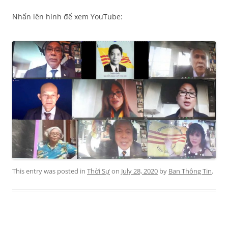
Nhấn lên hình để xem YouTube:
This entry was posted in
Thời Sự
on
July 28, 2020
by
Ban Thông Tin
.