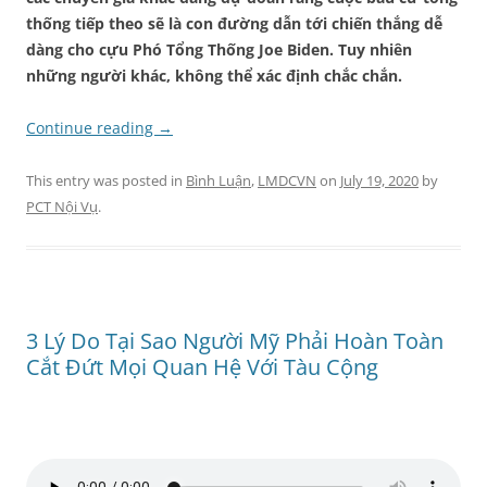
thống tiếp theo sẽ là
con đường dẫn tới chiến thắng dễ
dàng
cho cựu
Phó
T
ổng
T
hống Joe Biden.
T
uy nhiên
n
hững người khác,
không thể
xác định
chắc chắn.
Continue reading
→
This entry was posted in
Bình Luận
,
LMDCVN
on
July 19, 2020
by
PCT Nội Vụ
.
3 Lý Do Tại Sao Người Mỹ Phải Hoàn Toàn
Cắt Đứt Mọi Quan Hệ Với Tàu Cộng