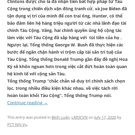
Clintons được cho là đã
nhận tiền
bất hợp pháp từ
Tàu
Cộng
trong
chiến dịch
vận đông tranh cử,
và Joe Biden đã
tận dụng vị trí của mình để con trai ông, Hunter, có thể
bảo
đảm liên hệ
hàng triệu người từ các nhà lãnh đạo tài
chính
Tàu Cộng
. Vâng, hai chính quyền ủng hộ
cộng tác
làm việc với
Tàu Cộng
đã
sắp hàng với
túi
tiền của họ
.
Ngược lại, Tổng thống George W. Bush đã thực hiện các
bước để ngăn chặn hành vi trộm cắp tài sản trí tuệ của
Tàu Cộng
. Tổng thống Donald Trump gần đây đề nghị Hoa
Kỳ sẽ khôn ngoan
hơn
trong việc cắt đứt hoàn toàn quan
hệ kinh tế với cộng sản
Tàu
.
Tổng thống Trump
“
chắc chắn
sẽ
duy trì chính sách
chọn
lọc
, trong nhiều điều kiện khác nhau, về việc tách rời
hoàn toàn khỏi
Tàu Cộng
”
, Tổng thống Trump nói.
Continue reading
→
This entry was posted in
Bình Luận
,
LMDCVN
on
July 17, 2020
by
PCT Nội Vụ
.