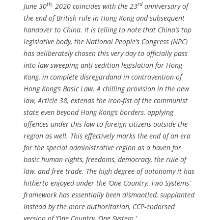
th,
rd
June 30
2020 coincides with the 23
anniversary of
the end of British rule in Hong Kong and subsequent
handover to China. It is telling to note that China’s top
legislative body, the National People’s Congress (NPC)
has deliberately chosen this very day to officially pass
into law sweeping anti-sedition legislation for Hong
Kong, in complete disregard
and in contravention of
Hong Kong’s Basic Law. A chilling provision in the new
law, Article 38, extends the iron-fist of the communist
state even beyond Hong Kong’s borders, applying
offences under this law to foreign citizens outside the
region as well. This effectively marks the end of an era
for the special administrative region as a haven for
basic human rights, freedoms, democracy, the rule of
law, and free trade. The high degree of autonomy it has
hitherto enjoyed under the ‘One Country, Two Systems’
framework has essentially been dismantled, supplanted
instead by the more authoritarian, CCP-endorsed
version of ‘One Country, One System.’