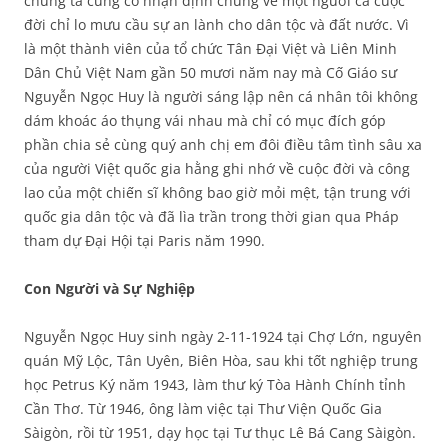
chúng ta cùng có nhận định chung về một người cả cuộc
đời chỉ lo mưu cầu sự an lành cho dân tộc và đất nước. Vì
là một thành viên của tổ chức Tân Đại Việt và Liên Minh
Dân Chủ Việt Nam gần 50 mươi năm nay mà Cố Giáo sư
Nguyễn Ngọc Huy là người sáng lập nên cá nhân tôi không
dám khoác áo thụng vái nhau mà chỉ có mục đích góp
phần chia sẻ cùng quý anh chị em đôi điều tâm tình sâu xa
của người Việt quốc gia hằng ghi nhớ về cuộc đời và công
lao của một chiến sĩ không bao giờ mỏi mệt, tận trung với
quốc gia dân tộc và đã lìa trần trong thời gian qua Pháp
tham dự Đại Hội tại Paris năm 1990.
Con Người và Sự Nghiệp
Nguyễn Ngọc Huy sinh ngày 2-11-1924 tại Chợ Lớn, nguyên
quán Mỹ Lộc, Tân Uyên, Biên Hòa, sau khi tốt nghiệp trung
học Petrus Ký năm 1943, làm thư ký Tòa Hành Chính tỉnh
Cần Thơ. Từ 1946, ông làm việc tại Thư Viện Quốc Gia
Sàigòn, rồi từ 1951, dạy học tại Tư thục Lê Bá Cang Sàigòn.