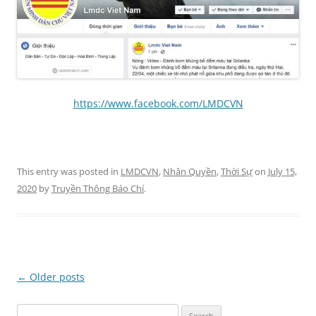
https://www.facebook.com/LMDCVN
This entry was posted in
LMDCVN
,
Nhân Quyền
,
Thời Sự
on
July 15,
2020
by
Truyền Thông Báo Chí
.
Post
←
Older posts
navigation
Search