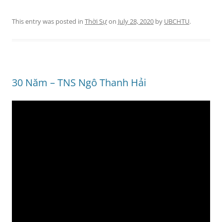
This entry was posted in
Thời Sự
on
July 28, 2020
by
UBCHTU
.
30 Năm – TNS Ngô Thanh Hải