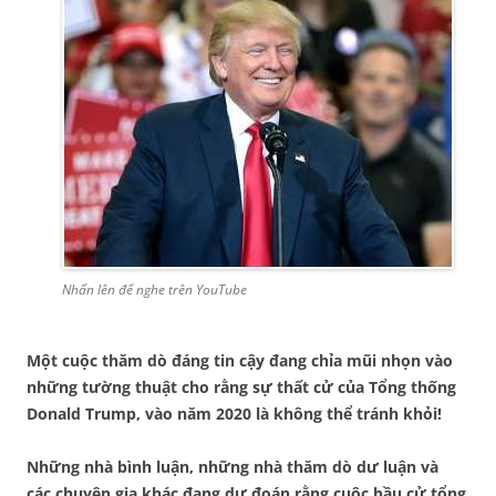
Nhấn lên để nghe trên YouTube
Một cuộc thăm dò đáng tin cậy đang
chỉa mũi nhọn
vào
những
tường thuật
cho
rằng sự
thất
cử
của
Tổng thống
Donald Trump, vào năm 2020 là không thể tránh khỏi
!
Những nhà bình luận
, những
nhà thăm dò dư luận
và
các
chuyên gia khác đang dự đoán rằng cuộc bầu cử tổng