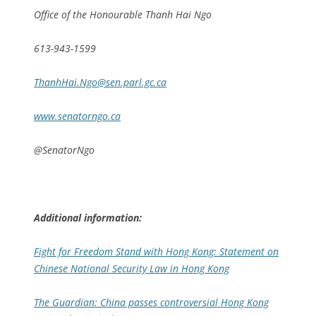
Office of the Honourable Thanh Hai Ngo
613-943-1599
ThanhHai.Ngo@sen.parl.gc.ca
www.senatorngo.ca
@SenatorNgo
Additional information:
Fight for Freedom Stand with Hong Kong: Statement on
Chinese National Security Law in Hong Kong
The Guardian: China passes controversial Hong Kong