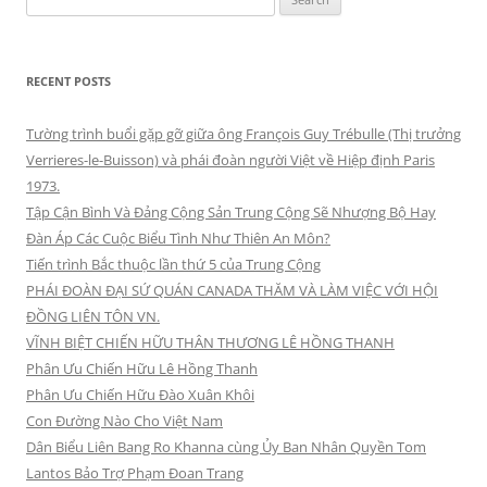
for:
RECENT POSTS
Tường trình buổi gặp gỡ giữa ông François Guy Trébulle (Thị trưởng
Verrieres-le-Buisson) và phái đoàn người Việt về Hiệp định Paris
1973.
Tập Cận Bình Và Đảng Cộng Sản Trung Cộng Sẽ Nhượng Bộ Hay
Đàn Áp Các Cuộc Biểu Tình Như Thiên An Môn?
Tiến trình Bắc thuộc lần thứ 5 của Trung Cộng
PHÁI ĐOÀN ĐẠI SỨ QUÁN CANADA THĂM VÀ LÀM VIỆC VỚI HỘI
ĐỒNG LIÊN TÔN VN.
VĨNH BIỆT CHIẾN HỮU THÂN THƯƠNG LÊ HỒNG THANH
Phân Ưu Chiến Hữu Lê Hồng Thanh
Phân Ưu Chiến Hữu Đào Xuân Khôi
Con Đường Nào Cho Việt Nam
Dân Biểu Liên Bang Ro Khanna cùng Ủy Ban Nhân Quyền Tom
Lantos Bảo Trợ Phạm Đoan Trang