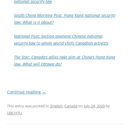
national security law
South China Morning Post: Hong Kong national security
law: What is it about?
National Post: Section applying Chinese national
security law to whole world chills Canadian activists
The Star: Canada’s allies take aim at China’s Hong Kong
law. What will Ottawa do?
Continue reading
→
This entry was posted in
.English
,
Canada
on
July 24, 2020
by
UBCHTU
.