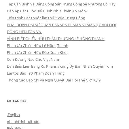
Tập Cận Bình Và Đảng Cộng Sản Trung Cộng Sẽ Nhượng Bộ Hay
Đàn Áp Các Cuộc Biểu Tình Như Thiên An Môn?
Tiến trình Bắc thuộc lần thứ 5 của Trung Cộng
PHÁI ĐOÀN ĐẠI SỨ QUÁN CANADA THĂM VÀ LÀM VIỆC VỚI HỘI
ĐỒNG LIÊN TÔN VN.
VĨNH BIỆT CHIẾN HỮU THÂN THƯƠNG LÊ HỒNG THANH
Phân Ưu Chiến Hữu Lê Hồng Thanh
Phân Ưu Chiến Hữu Đào Xuân Khôi
Con Đường Nào Cho Việt Nam
Dân Biểu Liên Bang Ro Khanna cùng Ủy Ban Nhân Quyền Tom
Lantos Bảo Trợ Phạm Đoan Trang
Thông Cáo Báo Chí và Nghị Quyết Đại Hội Thế Giới Kỳ 9
CATEGORIES
.English
#hanhtrinhtoitudo
Biển Đông