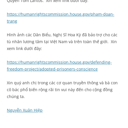
Quyền Tom Lantos. Xin xem link dưới đây:
https://humanrightscommission.house.gov/pham-doan-
trang
Hình ảnh các Dân Biểu, Nghị Sĩ Hoa Kỳ đã bảo trợ cho các
tù nhân lương tâm tại Việt Nam và trên toàn thế giới. Xin
xem link dưới đây:
https://humanrightscommission.house.gov/defending-
freedom-project/adopted-prisoners-conscience
Xin quý anh chị trong các cơ quan truyền thông và bà con
cô bác phổ biến rộng rãi tin vui này đến cho cộng đồng
chúng ta.
Nguyễn Xuân Hiệp