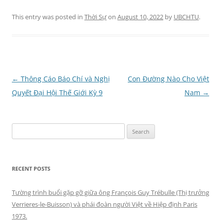
This entry was posted in
Thời Sự
on
August 10, 2022
by
UBCHTU
.
Post
←
Thông Cáo Báo Chí và Nghị
Con Đường Nào Cho Việt
navigation
Quyết Đại Hội Thế Giới Kỳ 9
Nam
→
Search
for:
RECENT POSTS
Tường trình buổi gặp gỡ giữa ông François Guy Trébulle (Thị trưởng
Verrieres-le-Buisson) và phái đoàn người Việt về Hiệp định Paris
1973.