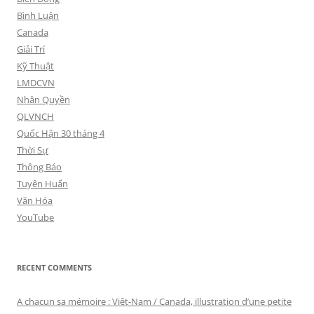
Bình Luận
Canada
Giải Trí
Kỹ Thuật
LMDCVN
Nhân Quyền
QLVNCH
Quốc Hận 30 tháng 4
Thời Sự
Thông Báo
Tuyên Huấn
Văn Hóa
YouTube
RECENT COMMENTS
A chacun sa mémoire : Viêt-Nam / Canada, illustration d’une petite