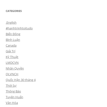
CATEGORIES
.English
#hanhtrinhtoitudo
Biển Đông
Bình Luận
Canada
Giải Trí
Kỹ Thuật
LMDCVN
Nhân Quyền
QLVNCH
Quốc Hận 30 tháng 4
Thời Sự
Thông Báo
Tuyên Huấn
Văn Hóa