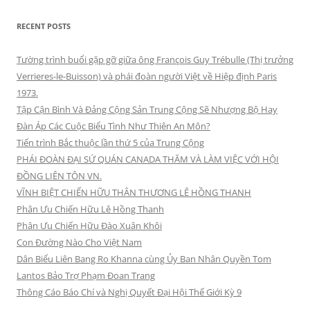
RECENT POSTS
Tường trình buổi gặp gỡ giữa ông François Guy Trébulle (Thị trưởng
Verrieres-le-Buisson) và phái đoàn người Việt về Hiệp định Paris
1973.
Tập Cận Bình Và Đảng Cộng Sản Trung Cộng Sẽ Nhượng Bộ Hay
Đàn Áp Các Cuộc Biểu Tình Như Thiên An Môn?
Tiến trình Bắc thuộc lần thứ 5 của Trung Cộng
PHÁI ĐOÀN ĐẠI SỨ QUÁN CANADA THĂM VÀ LÀM VIỆC VỚI HỘI
ĐỒNG LIÊN TÔN VN.
VĨNH BIỆT CHIẾN HỮU THÂN THƯƠNG LÊ HỒNG THANH
Phân Ưu Chiến Hữu Lê Hồng Thanh
Phân Ưu Chiến Hữu Đào Xuân Khôi
Con Đường Nào Cho Việt Nam
Dân Biểu Liên Bang Ro Khanna cùng Ủy Ban Nhân Quyền Tom
Lantos Bảo Trợ Phạm Đoan Trang
Thông Cáo Báo Chí và Nghị Quyết Đại Hội Thế Giới Kỳ 9