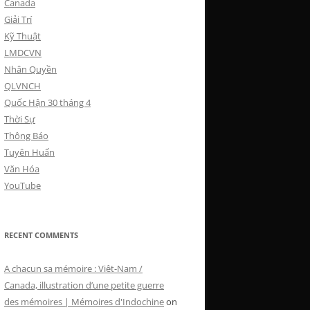
Canada
Giải Trí
Kỹ Thuật
LMDCVN
Nhân Quyền
QLVNCH
Quốc Hận 30 tháng 4
Thời Sự
Thông Báo
Tuyên Huấn
Văn Hóa
YouTube
RECENT COMMENTS
A chacun sa mémoire : Viêt-Nam /
Canada, illustration d’une petite guerre
des mémoires | Mémoires d'Indochine
on