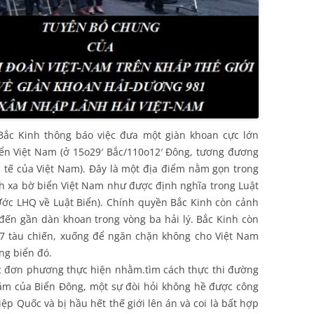
Bắc Kinh thông báo việc đưa một giàn khoan cực lớn
ển Việt Nam (ở 15o29′ Bắc/110o12′ Đông, tương đương
 tế của Việt Nam). Đây là một địa điểm nằm gọn trong
ch xa bờ biển Việt Nam như được định nghĩa trong Luật
Ước LHQ về Luật Biển). Chính quyền Bắc Kinh còn cảnh
đến gần dàn khoan trong vòng ba hải lý. Bắc Kinh còn
ó 7 tàu chiến, xuống để ngăn chặn không cho Việt Nam
ng biển đó.
c đơn phương thực hiện nhằm.tìm cách thực thi đường
răm của Biển Đông, một sự đòi hỏi không hề được công
ệp Quốc và bị hầu hết thế giới lên án và coi là bất hợp