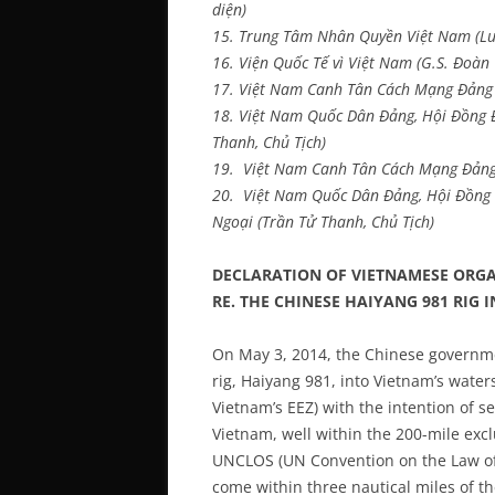
diện)
15. Trung Tâm Nhân Quyền Việt Nam (Luậ
16. Viện Quốc Tế vì Việt Nam (G.S. Đoàn 
17. Việt Nam Canh Tân Cách Mạng Đảng 
18. Việt Nam Quốc Dân Đảng, Hội Đồng 
Thanh, Chủ Tịch)
19. Việt Nam Canh Tân Cách Mạng Đảng 
20. Việt Nam Quốc Dân Đảng, Hội Đồng 
Ngoại (Trần Tử Thanh, Chủ Tịch)
DECLARATION OF VIETNAMESE ORGA
RE. THE CHINESE HAIYANG 981 RIG 
On May 3, 2014, the Chinese governme
rig, Haiyang 981, into Vietnam’s water
Vietnam’s EEZ) with the intention of se
Vietnam, well within the 200-mile exc
UNCLOS (UN Convention on the Law of t
come within three nautical miles of th