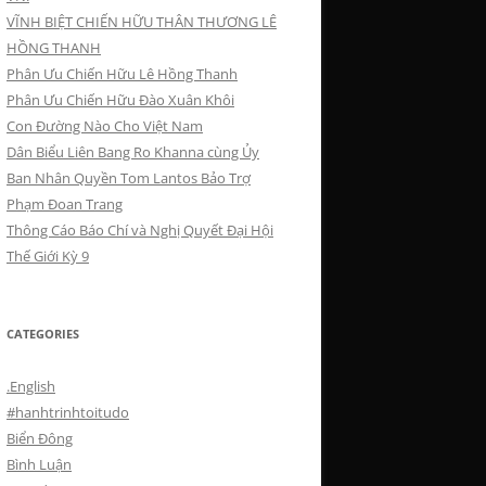
VĨNH BIỆT CHIẾN HỮU THÂN THƯƠNG LÊ
HỒNG THANH
Phân Ưu Chiến Hữu Lê Hồng Thanh
Phân Ưu Chiến Hữu Đào Xuân Khôi
Con Đường Nào Cho Việt Nam
Dân Biểu Liên Bang Ro Khanna cùng Ủy
Ban Nhân Quyền Tom Lantos Bảo Trợ
Phạm Đoan Trang
Thông Cáo Báo Chí và Nghị Quyết Đại Hội
Thế Giới Kỳ 9
CATEGORIES
.English
#hanhtrinhtoitudo
Biển Đông
Bình Luận