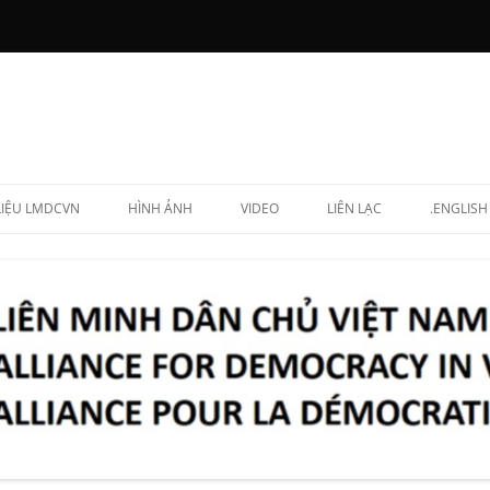
 LIỆU LMDCVN
HÌNH ẢNH
VIDEO
LIÊN LẠC
.ENGLISH
N CHẤP HÀNH
NG LẬP VIÊN