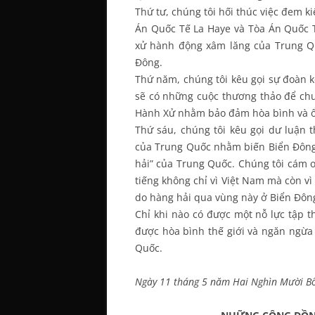
Thứ tư, chúng tôi hối thúc việc đem ki
Án Quốc Tế La Haye và Tòa Án Quốc 
xử hành động xâm lăng của Trung Quố
Đông.
Thứ năm, chúng tôi kêu gọi sự đoàn k
sẽ có những cuộc thương thảo để ch
Hành Xử nhằm bảo đảm hòa bình và ổn
Thứ sáu, chúng tôi kêu gọi dư luận 
của Trung Quốc nhằm biến Biển Đông 
hải” của Trung Quốc. Chúng tôi cám ơn
tiếng không chỉ vì Việt Nam mà còn vì
do hàng hải qua vùng này ở Biển Đôn
Chỉ khi nào có được một nỗ lực tập t
được hòa bình thế giới và ngăn ngừa
Quốc.
Ngày 11 tháng 5 năm Hai Nghìn Mười B