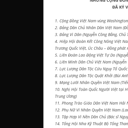
NHỮNG CỘNG ĐỒNG
ĐÃ KÝ 
1. Cộng Đồng Việt Nam vùng Washington 
2. Đảng Dân Chủ Nhân Dân Việt Nam (Đỗ
3. Đảng Vì Dân (Nguyễn Công Bằng, Chủ T
4. Hiệp Hội Đoàn Kết Công Nông Việt Na
Trương Quốc Việt, Úc Châu – Đồng phát 
5. Liên Đoàn Lao Động Việt Tự Do (Nguyễ
6. Liên Minh Dân Chủ Việt Nam (Nguyễn
7. Lực Lượng Dân Tộc Cứu Nguy Tổ Quốc 
8. Lực Lượng Dân Tộc Quật Khởi (Bùi An
9. Mạng Lưới Nhân Quyền Việt Nam (Tiến
10. Nghị Hội Toàn Quốc Người Việt tại 
Trung Ương)
11. Phong Trào Giáo Dân Việt Nam Hải N
12. Phụ Nữ Vì Nhân Quyền Việt Nam (Lan
13. Tập Hợp Vì Nền Dân Chủ (Bác sĩ Ngu
14. Tổng Hội Nha Kỹ Thuật Bộ Tổng Th