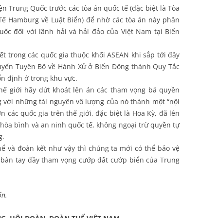
ện Trung Quốc trước các tòa án quốc tế (đặc biệt là Tòa
Tế Hamburg về Luật Biển) để nhờ các tòa án này phân
c đối với lãnh hải và hải đảo của Việt Nam tại Biển
ết trong các quốc gia thuộc khối ASEAN khi sắp tới đây
uyển Tuyên Bố về Hành Xử ở Biển Đông thành Quy Tắc
 định ở trong khu vực.
thế giới hãy dứt khoát lên án các tham vọng bá quyền
với những tài nguyên vô lượng của nó thành một “nội
 các quốc gia trên thế giới, đặc biệt là Hoa Kỳ, đã lên
 hòa bình và an ninh quốc tế, không ngoại trừ quyền tự
g.
hể và đoàn kết như vậy thì chúng ta mới có thể bảo vệ
 bàn tay đầy tham vọng cướp đất cướp biển của Trung
ốn.