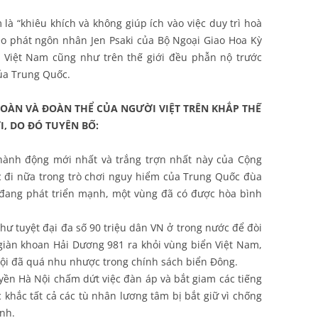
 “khiêu khích và không giúp ích vào việc duy trì hoà
eo phát ngôn nhân Jen Psaki của Bộ Ngoại Giao Hoa Kỳ
ở Việt Nam cũng như trên thế giới đều phẫn nộ trước
ủa Trung Quốc.
ĐOÀN VÀ ĐOÀN THỂ CỦA NGƯỜI VIỆT TRÊN KHẮP THẾ
I, DO ĐÓ TUYÊN BỐ:
 hành động mới nhất và trắng trợn nhất này của Cộng
đi nữa trong trò chơi nguy hiểm của Trung Quốc đùa
 đang phát triển mạnh, một vùng đã có được hòa bình
như tuyệt đại đa số 90 triệu dân VN ở trong nước để đòi
 giàn khoan Hải Dương 981 ra khỏi vùng biển Việt Nam,
ội đã quá nhu nhược trong chính sách biển Đông.
yền Hà Nội chấm dứt việc đàn áp và bắt giam các tiếng
c khắc tất cả các tù nhân lương tâm bị bắt giữ vì chống
inh.