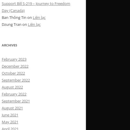
Support Bill S-219 – Journey to Freedom
Day (Canada)
Ban Thông Tin
on
Liên lạc
Dzung Tran
on
Liên lạc
ARCHIVES
February 2023
December 2022
October 2022
September 2022
August 2022
February 2022
September 2021
August 2021
June 2021
May 2021
April 2021