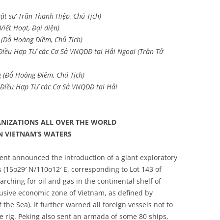
t sư Trần Thanh Hiệp, Chủ Tịch)
Viết Hoạt, Đại diện)
(Đỗ Hoàng Điềm, Chủ Tịch)
Điều Hợp TƯ các Cơ Sở VNQDĐ tại Hải Ngoại (Trần Tử
(Đỗ Hoàng Điềm, Chủ Tịch)
Điều Hợp TƯ các Cơ Sở VNQDĐ tại Hải
NIZATIONS ALL OVER THE WORLD
IN VIETNAM’S WATERS
nt announced the introduction of a giant exploratory
s (15o29′ N/110o12′ E, corresponding to Lot 143 of
arching for oil and gas in the continental shelf of
lusive economic zone of Vietnam, as defined by
he Sea). It further warned all foreign vessels not to
e rig. Peking also sent an armada of some 80 ships,