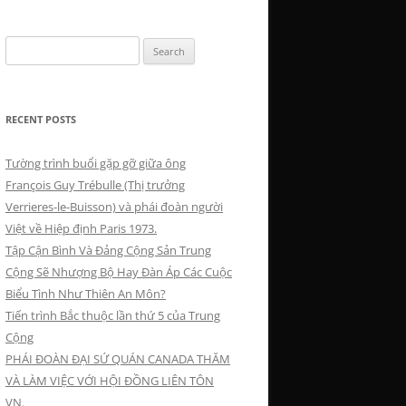
Search
for:
RECENT POSTS
Tường trình buổi gặp gỡ giữa ông
François Guy Trébulle (Thị trưởng
Verrieres-le-Buisson) và phái đoàn người
Việt về Hiệp định Paris 1973.
Tập Cận Bình Và Đảng Cộng Sản Trung
Cộng Sẽ Nhượng Bộ Hay Đàn Áp Các Cuộc
Biểu Tình Như Thiên An Môn?
Tiến trình Bắc thuộc lần thứ 5 của Trung
Cộng
PHÁI ĐOÀN ĐẠI SỨ QUÁN CANADA THĂM
VÀ LÀM VIỆC VỚI HỘI ĐỒNG LIÊN TÔN
VN.