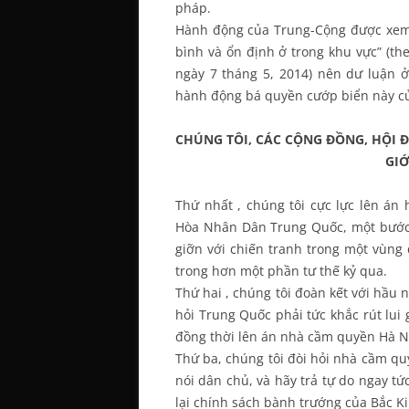
pháp.
Hành động của Trung-Cộng được xem là
bình và ổn định ở trong khu vực” (th
ngày 7 tháng 5, 2014) nên dư luận 
hành động bá quyền cướp biển này c
CHÚNG TÔI, CÁC CỘNG ĐỒNG, HỘI 
GIỚ
Thứ nhất , chúng tôi cực lực lên án
Hòa Nhân Dân Trung Quốc, một bước 
giỡn với chiến tranh trong một vùng
trong hơn một phần tư thế kỷ qua.
Thứ hai , chúng tôi đoàn kết với hầu 
hỏi Trung Quốc phải tức khắc rút lui
đồng thời lên án nhà cầm quyền Hà N
Thứ ba, chúng tôi đòi hỏi nhà cầm qu
nói dân chủ, và hãy trả tự do ngay tứ
lại chính sách bành trướng của Bắc K