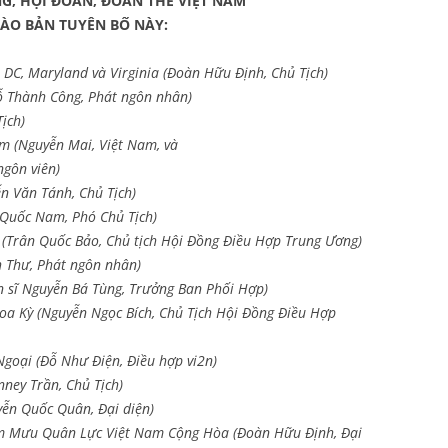
, HỘI ĐOÀN, ĐOÀN THỂ VIỆT NAM
VÀO BẢN TUYÊN BỐ NÀY:
DC, Maryland và Virginia (Đoàn Hữu Định, Chủ Tịch)
 Thành Công, Phát ngôn nhân)
ịch)
m (Nguyễn Mai, Việt Nam, và
ngôn viên)
n Văn Tánh, Chủ Tịch)
 Quốc Nam, Phó Chủ Tịch)
(Trân Quốc Bảo, Chủ tịch Hội Đồng Điều Hợp Trung Ương)
h Thư, Phát ngôn nhân)
 sĩ Nguyễn Bá Tùng, Trưởng Ban Phối Hợp)
Hoa Kỳ (Nguyễn Ngọc Bích, Chủ Tịch Hội Đồng Điều Hợp
goại (Đỗ Như Điện, Điều hợp vi2n)
ney Trần, Chủ Tịch)
yễn Quốc Quân, Đại diện)
am Mưu Quân Lực Việt Nam Cộng Hòa (Đoàn Hữu Định, Đại