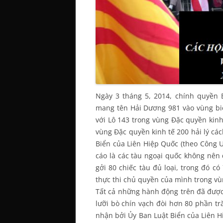
Ngày 3 tháng 5, 2014, chính quyền 
mang tên Hải Dương 981 vào vùng bi
với Lô 143 trong vùng Đặc quyền kinh
vùng Đặc quyền kinh tế 200 hải lý cá
Biển của Liên Hiệp Quốc (theo Công 
cáo là các tàu ngoại quốc không nên 
gởi 80 chiếc tàu đủ loại, trong đó c
thực thi chủ quyền của mình trong vù
Tất cả những hành động trên đã đượ
lưỡi bò chín vạch đòi hơn 80 phần t
nhận bởi Ủy Ban Luật Biển của Liên Hi