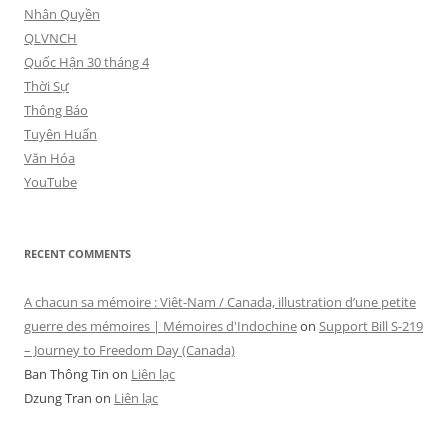
Nhân Quyền
QLVNCH
Quốc Hận 30 tháng 4
Thời Sự
Thông Báo
Tuyên Huấn
Văn Hóa
YouTube
RECENT COMMENTS
A chacun sa mémoire : Viêt-Nam / Canada, illustration d’une petite
guerre des mémoires | Mémoires d'Indochine
on
Support Bill S-219
– Journey to Freedom Day (Canada)
Ban Thông Tin
on
Liên lạc
Dzung Tran
on
Liên lạc