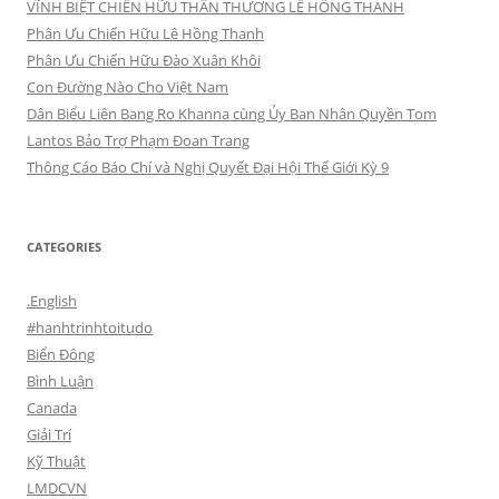
VĨNH BIỆT CHIẾN HỮU THÂN THƯƠNG LÊ HỒNG THANH
Phân Ưu Chiến Hữu Lê Hồng Thanh
Phân Ưu Chiến Hữu Đào Xuân Khôi
Con Đường Nào Cho Việt Nam
Dân Biểu Liên Bang Ro Khanna cùng Ủy Ban Nhân Quyền Tom
Lantos Bảo Trợ Phạm Đoan Trang
Thông Cáo Báo Chí và Nghị Quyết Đại Hội Thế Giới Kỳ 9
CATEGORIES
.English
#hanhtrinhtoitudo
Biển Đông
Bình Luận
Canada
Giải Trí
Kỹ Thuật
LMDCVN