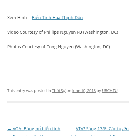
Xem Hình :
Biểu Tình Hoa Thịnh Đốn
Video Courtesy of Phillips Nguyen FB (Washington, DC)
Photos Courtesy of Cong Nguyen (Washington, DC)
This entry was posted in
Thời Sự
on
June 10, 2018
by
UBCHTU
.
Post
←
VOA: Bùng nổ biểu tình
VTV? Sáng 17/6: Các tuyến