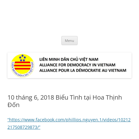
Skip
to
LMDCVN
content
Alliance for Democracy in Vietnam
Menu
10 tháng 6, 2018 Biểu Tình tại Hoa Thịnh
Đốn
“https://www.facebook.com/phillips.nguyen.1/videos/10212
217508729873/”