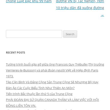
navigation
chống Luật Đặc khu 99 năm
đường VN bị Tắc Nghẽn, Hơn
10 triệu dân đã xuống đường
→
Search
for:
RECENT POSTS
Tường trình buổi gặp gỡ giữa ông François Guy Trébulle (Thị trưởng
Verrieres-le-Buisson) và phái đoàn người Việt về Hiệp định Paris
1973.
Tập Cận Bình Và Đảng Cộng Sản Trung Cộng Sẽ Nhượng Bộ Hay
Đàn Áp Các Cuộc Biểu Tình Như Thiên An Môn?
Tiến trình Bắc thuộc lần thứ 5 của Trung Cộng
PHÁI ĐOÀN ĐẠI SỨ QUÁN CANADA THĂM VÀ LÀM VIỆC VỚI HỘI
ĐỒNG LIÊN TÔN VN.