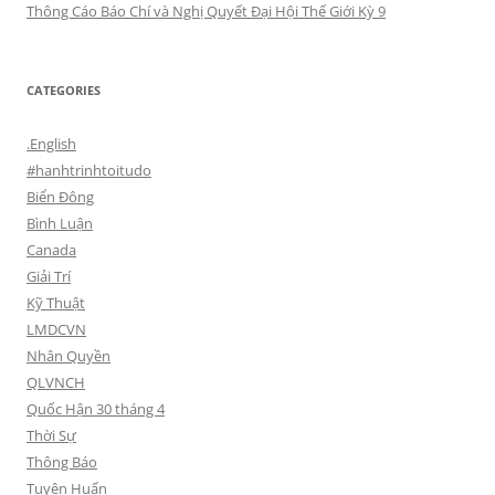
Thông Cáo Báo Chí và Nghị Quyết Đại Hội Thế Giới Kỳ 9
CATEGORIES
.English
#hanhtrinhtoitudo
Biển Đông
Bình Luận
Canada
Giải Trí
Kỹ Thuật
LMDCVN
Nhân Quyền
QLVNCH
Quốc Hận 30 tháng 4
Thời Sự
Thông Báo
Tuyên Huấn