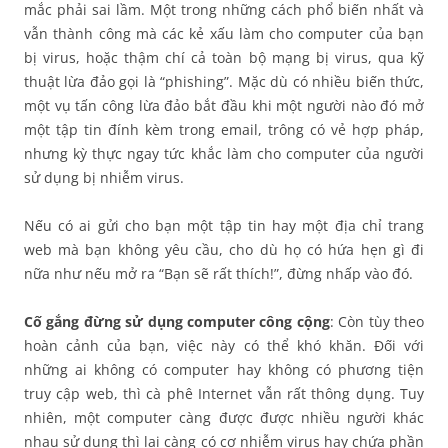
mắc phải sai lầm. Một trong những cách phổ biến nhất và
vẫn thành công mà các kẻ xấu làm cho computer của bạn
bị virus, hoặc thậm chí cả toàn bộ mạng bị virus, qua kỹ
thuật lừa đảo gọi là “phishing”. Mặc dù có nhiều biến thức,
một vụ tấn công lừa đảo bắt đầu khi một người nào đó mở
một tập tin đính kèm trong email, trông có vẻ hợp pháp,
nhưng kỳ thực ngay tức khắc làm cho computer của người
sử dụng bị nhiễm virus.
Nếu có ai gửi cho bạn một tập tin hay một địa chỉ trang
web mà bạn không yêu cầu, cho dù họ có hứa hẹn gì đi
nữa như nếu mở ra “Bạn sẽ rất thích!”, đừng nhấp vào đó.
Cố gắng đừng sử dụng computer công cộng
: Còn tùy theo
hoàn cảnh của bạn, việc này có thể khó khăn. Đối với
những ai không có computer hay không có phương tiện
truy cập web, thì cà phê Internet vẫn rất thông dụng. Tuy
nhiên, một computer càng được được nhiều người khác
nhau sử dụng thì lại càng có cơ nhiễm virus hay chứa phần