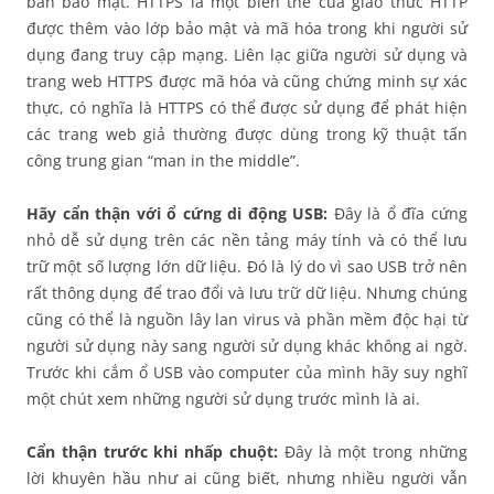
bản bảo mật. HTTPS là một biến thể của giao thức HTTP
được thêm vào lớp bảo mật và mã hóa trong khi người sử
dụng đang truy cập mạng. Liên lạc giữa người sử dụng và
trang web HTTPS được mã hóa và cũng chứng minh sự xác
thực, có nghĩa là HTTPS có thể được sử dụng để phát hiện
các trang web giả thường được dùng trong kỹ thuật tấn
công trung gian “man in the middle”.
Hãy cẩn thận với ổ cứng di động USB:
Đây là ổ đĩa cứng
nhỏ dễ sử dụng trên các nền tảng máy tính và có thể lưu
trữ một số lượng lớn dữ liệu. Đó là lý do vì sao USB trở nên
rất thông dụng để trao đổi và lưu trữ dữ liệu. Nhưng chúng
cũng có thể là nguồn lây lan virus và phần mềm độc hại từ
người sử dụng này sang người sử dụng khác không ai ngờ.
Trước khi cắm ổ USB vào computer của mình hãy suy nghĩ
một chút xem những người sử dụng trước mình là ai.
Cẩn thận trước khi nhấp chuột:
Đây là một trong những
lời khuyên hầu như ai cũng biết, nhưng nhiều người vẫn