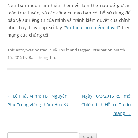
Nếu bạn muốn tìm hiểu thêm về làm thế nào để giữ an
toàn trực tuyến, và các công cụ nào bạn có thể sử dụng để
bảo vệ sự riêng tư của mình và tránh kiểm duyệt của chính
phủ, hãy truy cập sổ tay “
Vô hiệu hóa kiểm duyệt
” trên
mạng của chúng tôi.
This entry was posted in
Kỹ Thuật
and tagged
Internet
on
March
16, 2015
by
Ban Thông Tin
.
Post
←
Lê Phát Minh: TBT Nguyễn
Ngày 16/3/2015 RSF mở
navigation
Phú Trọng viếng thăm Hoa Kỳ
Chiến dịch Hỗ trợ Tự do
mạng
→
Search