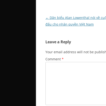
Post
←
Dân biểu Alan Lowenthal nói về cu
navigation
đấu cho nhân quyền Việt Nam
Leave a Reply
Your email address will not be publis
Comment
*