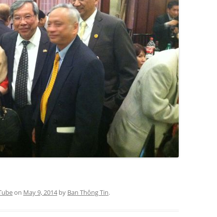
Tube
on
May 9, 2014
by
Ban Thông Tin
.