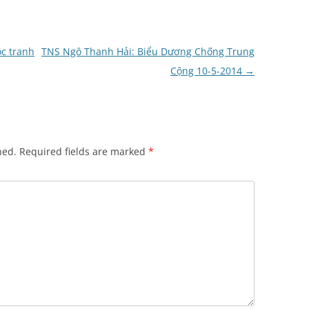
ộc tranh
TNS Ngô Thanh Hải: Biểu Dương Chống Trung
Cộng 10-5-2014
→
hed.
Required fields are marked
*