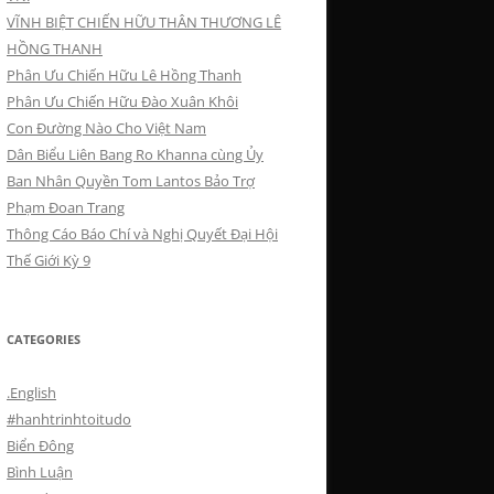
VĨNH BIỆT CHIẾN HỮU THÂN THƯƠNG LÊ
HỒNG THANH
Phân Ưu Chiến Hữu Lê Hồng Thanh
Phân Ưu Chiến Hữu Đào Xuân Khôi
Con Đường Nào Cho Việt Nam
Dân Biểu Liên Bang Ro Khanna cùng Ủy
Ban Nhân Quyền Tom Lantos Bảo Trợ
Phạm Đoan Trang
Thông Cáo Báo Chí và Nghị Quyết Đại Hội
Thế Giới Kỳ 9
CATEGORIES
.English
#hanhtrinhtoitudo
Biển Đông
Bình Luận