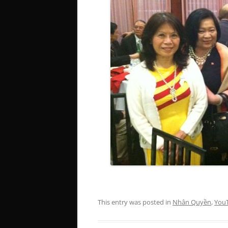
This entry was posted in
Nhân Quyền
,
You