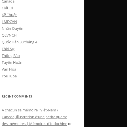
Canada
Giải Trí
Kỹ Thuật
LMDCVN
Nhân Quyền
QLVNCH
Quốc Hận 30 tháng 4
Thời Sự
Thông Báo
Tuyên Huấn
Văn Hóa
YouTube
RECENT COMMENTS
A chacun sa mémoire : Viêt-Nam /
Canada, illustration d’une petite guerre
des mémoires | Mémoires d'Indochine
on