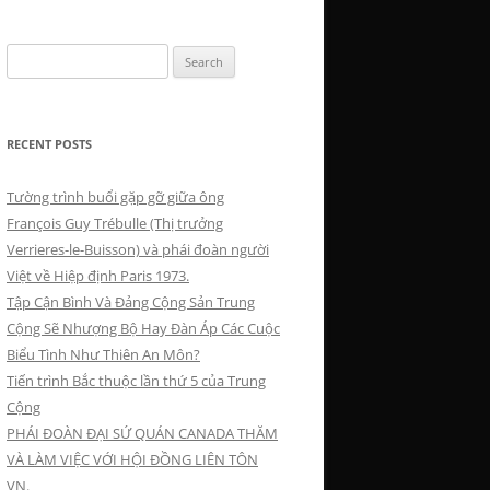
Search
for:
RECENT POSTS
Tường trình buổi gặp gỡ giữa ông
François Guy Trébulle (Thị trưởng
Verrieres-le-Buisson) và phái đoàn người
Việt về Hiệp định Paris 1973.
Tập Cận Bình Và Đảng Cộng Sản Trung
Cộng Sẽ Nhượng Bộ Hay Đàn Áp Các Cuộc
Biểu Tình Như Thiên An Môn?
Tiến trình Bắc thuộc lần thứ 5 của Trung
Cộng
PHÁI ĐOÀN ĐẠI SỨ QUÁN CANADA THĂM
VÀ LÀM VIỆC VỚI HỘI ĐỒNG LIÊN TÔN
VN.