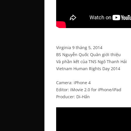
Virginia 9 tháng 5, 2014
BS Nguyễn Quốc Quân giới thiệu
Và phần kết của TNS Ngô Thanh Hải
Vietnam Human Rights Day 2014
Camera: iPhone 4
Editor: iMovie 2.0 for iPhone/iPad
Producer: Di-Hấn