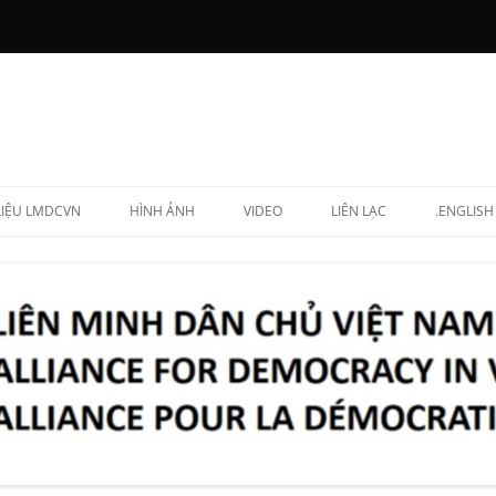
 LIỆU LMDCVN
HÌNH ẢNH
VIDEO
LIÊN LẠC
.ENGLISH
N CHẤP HÀNH
NG LẬP VIÊN