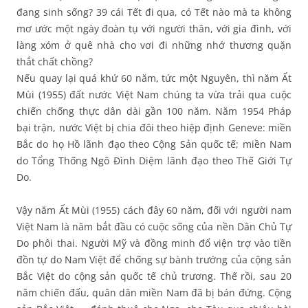
đang sinh sống? 39 cái Tết đi qua, có Tết nào mà ta không
mơ ước một ngày đoàn tụ với người thân, với gia đình, với
làng xóm ở quê nhà cho vơi đi những nhớ thương quặn
thắt chất chồng?
Nếu quay lại quá khứ 60 năm, tức một Nguyên, thì năm Ất
Mùi (1955) đất nước Việt Nam chúng ta vừa trải qua cuộc
chiến chống thực dân dài gần 100 năm. Năm 1954 Pháp
bại trận, nước Việt bị chia đôi theo hiệp định Geneve: miền
Bắc do họ Hồ lãnh đạo theo Cộng Sản quốc tế; miền Nam
do Tổng Thống Ngô Ðình Diệm lãnh đạo theo Thế Giới Tự
Do.
Vậy năm Ất Mùi (1955) cách đây 60 năm, đối với người nam
Việt Nam là năm bắt đầu có cuộc sống của nền Dân Chủ Tự
Do phôi thai. Người Mỹ và đồng minh đổ viện trợ vào tiền
đồn tự do Nam Việt để chống sự bành trướng của cộng sản
Bắc Việt do cộng sản quốc tế chủ trương. Thế rồi, sau 20
năm chiến đấu, quân dân miền Nam đã bị bán đứng. Cộng