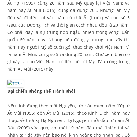
Ất Hợi (1995), cũng 20 năm sau Mỹ quay lại Việt Nam; và
năm nay Ất Mùi (2015), cũng đã đúng 20… Những lần Mỹ
đến và đi đều rơi vào năm có chữ Ất (trước) và con số 5
(sau) của Dương lịch và thời gian cách nhau đều là 20 năm.
Có phải đây là sự trùng hợp ngẫu nhiên trong vòng luẩn
quẩn 60 năm này! Nhưng nếu đúng y boong như vậy thì
năm nay người Mỹ sẽ cuốn gói tháo chạy khỏi Việt Nam, vì
là năm Ất Mùi, cũng số 5 và đúng 20 năm. Chờ xem biến cố
gì xảy ra cho Việt Nam, có liên hệ tới Mỹ, Tàu cộng trong
năm Ất Mùi (2015) này.
Đại Chiến Không Thế Tránh Khỏi
Nếu tính đúng theo một Nguyên, tức sáu mươi năm (60) từ
Ất Mùi (1955) đến Ất Mùi (2015), theo Kinh Dịch, năm nay
thuộc về thời kỳ Hạ Nguyên. Hạ Nguyên khởi đầu từ năm Ất
Dậu (2005) vừa qua, chỉ mới 10 năm đầu mà “thiên tai và
nhân tai” đã gây nên bao nỗi kinh hoàng cho nhân loại. Có