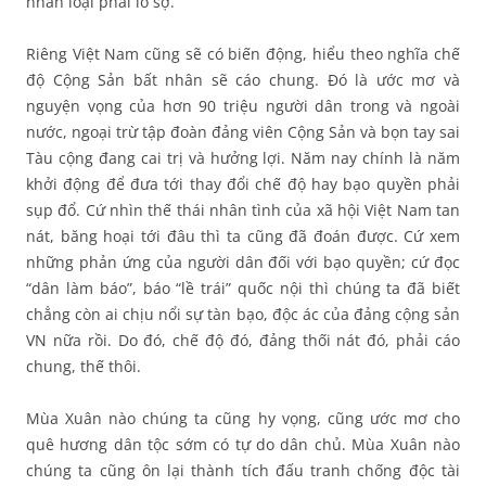
nhân loại phải lo sợ.
Riêng Việt Nam cũng sẽ có biến động, hiểu theo nghĩa chế
độ Cộng Sản bất nhân sẽ cáo chung. Ðó là ước mơ và
nguyện vọng của hơn 90 triệu người dân trong và ngoài
nước, ngoại trừ tập đoàn đảng viên Cộng Sản và bọn tay sai
Tàu cộng đang cai trị và hưởng lợi. Năm nay chính là năm
khởi động để đưa tới thay đổi chế độ hay bạo quyền phải
sụp đổ. Cứ nhìn thế thái nhân tình của xã hội Việt Nam tan
nát, băng hoại tới đâu thì ta cũng đã đoán được. Cứ xem
những phản ứng của người dân đối với bạo quyền; cứ đọc
“dân làm báo”, báo “lề trái” quốc nội thì chúng ta đã biết
chẳng còn ai chịu nổi sự tàn bạo, độc ác của đảng cộng sản
VN nữa rồi. Do đó, chế độ đó, đảng thối nát đó, phải cáo
chung, thế thôi.
Mùa Xuân nào chúng ta cũng hy vọng, cũng ước mơ cho
quê hương dân tộc sớm có tự do dân chủ. Mùa Xuân nào
chúng ta cũng ôn lại thành tích đấu tranh chống độc tài