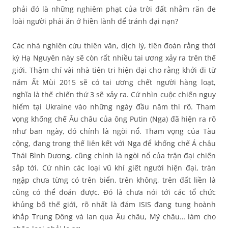
phải đó là những nghiêm phạt của trời đất nhằm răn đe
loài người phải ăn ở hiền lành để tránh đại nạn?
Các nhà nghiên cứu thiên văn, dịch lý, tiên đoán rằng thời
kỳ Hạ Nguyên này sẽ còn rất nhiều tai ương xảy ra trên thế
giới. Thậm chí vài nhà tiên tri hiện đại cho rằng khởi đi từ
năm Ất Mùi 2015 sẽ có tai ương chết người hàng loạt,
nghĩa là thế chiến thứ 3 sẽ xảy ra. Cứ nhìn cuộc chiến nguy
hiểm tại Ukraine vào những ngày đầu năm thì rõ. Tham
vọng khống chế Âu châu của ông Putin (Nga) đã hiện ra rõ
như ban ngày, đó chính là ngòi nổ. Tham vọng của Tàu
cộng, đang trong thế liên kết với Nga để khống chế Á châu
Thái Bình Dương, cũng chính là ngòi nổ của trận đại chiến
sắp tới. Cứ nhìn các loại vũ khí giết người hiện đại, tràn
ngập chưa từng có trên biển, trên không, trên đất liền là
cũng có thể đoán được. Đó là chưa nói tới các tổ chức
khủng bố thế giới, rõ nhất là đám ISIS đang tung hoành
khắp Trung Đông và lan qua Âu châu, Mỹ châu… làm cho