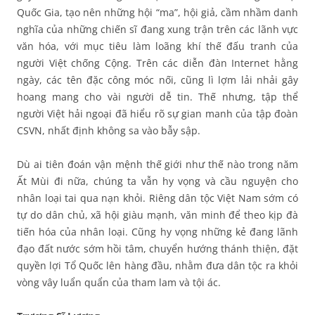
Quốc Gia, tạo nên những hội “ma”, hội giả, cầm nhầm danh
nghĩa của những chiến sĩ đang xung trận trên các lãnh vực
văn hóa, với mục tiêu làm loãng khí thế đấu tranh của
người Việt chống Cộng. Trên các diễn đàn Internet hằng
ngày, các tên đặc công móc nối, cũng lì lợm lải nhải gây
hoang mang cho vài người dễ tin. Thế nhưng, tập thể
người Việt hải ngoại đã hiểu rõ sự gian manh của tập đoàn
CSVN, nhất định không sa vào bẫy sập.
Dù ai tiên đoán vận mệnh thế giới như thế nào trong năm
Ất Mùi đi nữa, chúng ta vẫn hy vọng và cầu nguyện cho
nhân loại tai qua nạn khỏi. Riêng dân tộc Việt Nam sớm có
tự do dân chủ, xã hội giàu mạnh, văn minh để theo kịp đà
tiến hóa của nhân loại. Cũng hy vọng những kẻ đang lãnh
đạo đất nước sớm hồi tâm, chuyển hướng thánh thiện, đặt
quyền lợi Tổ Quốc lên hàng đầu, nhằm đưa dân tộc ra khỏi
vòng vây luẩn quẩn của tham lam và tội ác.