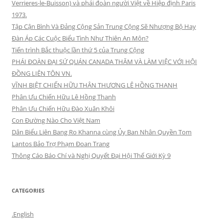
Verrieres-le-Buisson) và phái đoàn người Việt về Hiệp định Paris
1973.
Tập Cận Bình Và Đảng Cộng Sản Trung Cộng Sẽ Nhượng Bộ Hay
Đàn Áp Các Cuộc Biểu Tình Như Thiên An Môn?
Tiến trình Bắc thuộc lần thứ 5 của Trung Cộng
PHÁI ĐOÀN ĐẠI SỨ QUÁN CANADA THĂM VÀ LÀM VIỆC VỚI HỘI
ĐỒNG LIÊN TÔN VN.
VĨNH BIỆT CHIẾN HỮU THÂN THƯƠNG LÊ HỒNG THANH
Phân Ưu Chiến Hữu Lê Hồng Thanh
Phân Ưu Chiến Hữu Đào Xuân Khôi
Con Đường Nào Cho Việt Nam
Dân Biểu Liên Bang Ro Khanna cùng Ủy Ban Nhân Quyền Tom
Lantos Bảo Trợ Phạm Đoan Trang
Thông Cáo Báo Chí và Nghị Quyết Đại Hội Thế Giới Kỳ 9
CATEGORIES
.English