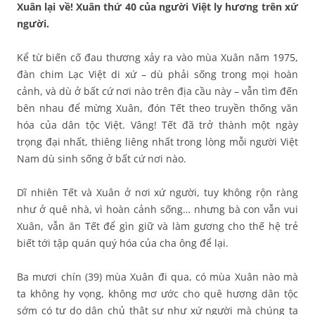
Xuân lại về! Xuân thứ 40 của người Việt ly hương trên xứ
người.
Kể từ biến cố đau thương xảy ra vào mùa Xuân năm 1975,
đàn chim Lạc Việt di xứ – dù phải sống trong mọi hoàn
cảnh, và dù ở bất cứ nơi nào trên địa cầu này – vẫn tìm đến
bên nhau để mừng Xuân, đón Tết theo truyền thống văn
hóa của dân tộc Việt. Vâng! Tết đã trở thành một ngày
trọng đại nhất, thiêng liêng nhất trong lòng mỗi người Việt
Nam dù sinh sống ở bất cứ nơi nào.
Dĩ nhiên Tết và Xuân ở nơi xứ người, tuy không rộn ràng
như ở quê nhà, vì hoàn cảnh sống… nhưng bà con vẫn vui
Xuân, vẫn ăn Tết để gìn giữ và làm gương cho thế hệ trẻ
biết tới tập quán quý hóa của cha ông để lại.
Ba mươi chín (39) mùa Xuân đi qua, có mùa Xuân nào mà
ta không hy vọng, không mơ ước cho quê hương dân tộc
sớm có tự do dân chủ thật sự như xứ người mà chúng ta