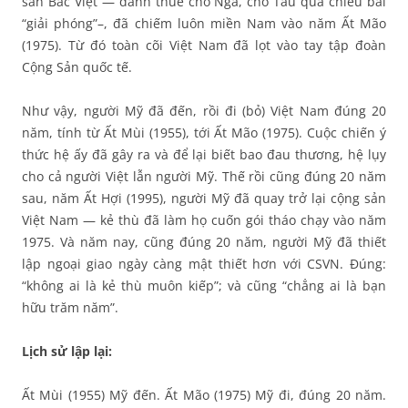
sản Bắc Việt — đánh thuê cho Nga, cho Tàu qua chiêu bài
“giải phóng”–, đã chiếm luôn miền Nam vào năm Ất Mão
(1975). Từ đó toàn cõi Việt Nam đã lọt vào tay tập đoàn
Cộng Sản quốc tế.
Như vậy, người Mỹ đã đến, rồi đi (bỏ) Việt Nam đúng 20
năm, tính từ Ất Mùi (1955), tới Ất Mão (1975). Cuộc chiến ý
thức hệ ấy đã gây ra và để lại biết bao đau thương, hệ lụy
cho cả người Việt lẫn người Mỹ. Thế rồi cũng đúng 20 năm
sau, năm Ất Hợi (1995), người Mỹ đã quay trở lại cộng sản
Việt Nam — kẻ thù đã làm họ cuốn gói tháo chạy vào năm
1975. Và năm nay, cũng đúng 20 năm, người Mỹ đã thiết
lập ngoại giao ngày càng mật thiết hơn với CSVN. Đúng:
“không ai là kẻ thù muôn kiếp”; và cũng “chẳng ai là bạn
hữu trăm năm”.
Lịch sử lập lại:
Ất Mùi (1955) Mỹ đến. Ất Mão (1975) Mỹ đi, đúng 20 năm.