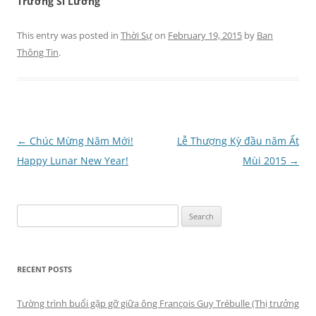
Trương Sĩ Lương
This entry was posted in
Thời Sự
on
February 19, 2015
by
Ban
Thông Tin
.
Post
←
Chúc Mừng Năm Mới!
Lễ Thượng Kỳ đầu năm Ất
navigation
Happy Lunar New Year!
Mùi 2015
→
Search
for:
RECENT POSTS
Tường trình buổi gặp gỡ giữa ông François Guy Trébulle (Thị trưởng