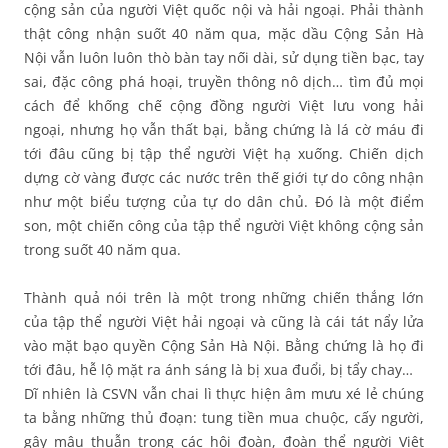
cộng sản của người Việt quốc nội và hải ngoại. Phải thành
thật công nhận suốt 40 năm qua, mặc dầu Cộng Sản Hà
Nội vẫn luôn luôn thò bàn tay nối dài, sử dụng tiền bạc, tay
sai, đặc công phá hoại, truyền thông nô dịch… tìm đủ mọi
cách để khống chế cộng đồng người Việt lưu vong hải
ngoại, nhưng họ vẫn thất bại, bằng chứng là lá cờ máu đi
tới đâu cũng bị tập thể người Việt hạ xuống. Chiến dịch
dựng cờ vàng được các nước trên thế giới tự do công nhận
như một biểu tượng của tự do dân chủ. Ðó là một điểm
son, một chiến công của tập thể người Việt không cộng sản
trong suốt 40 năm qua.
Thành quả nói trên là một trong những chiến thắng lớn
của tập thể người Việt hải ngoại và cũng là cái tát nẩy lửa
vào mặt bạo quyền Cộng Sản Hà Nội. Bằng chứng là họ đi
tới đâu, hễ lộ mặt ra ánh sáng là bị xua đuổi, bị tẩy chay…
Dĩ nhiên là CSVN vẫn chai lì thực hiện âm mưu xé lẻ chúng
ta bằng những thủ đoạn: tung tiền mua chuộc, cấy người,
gây mâu thuẫn trong các hội đoàn, đoàn thể người Việt