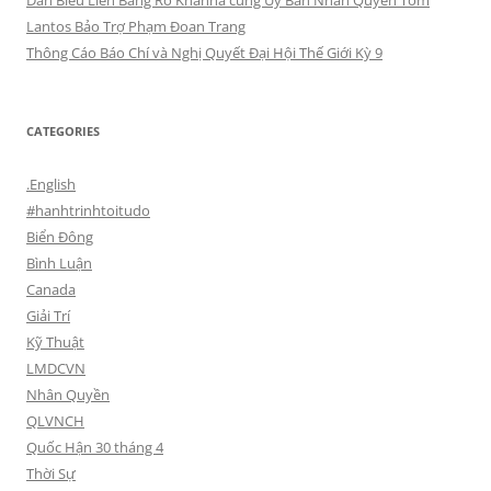
Dân Biểu Liên Bang Ro Khanna cùng Ủy Ban Nhân Quyền Tom
Lantos Bảo Trợ Phạm Đoan Trang
Thông Cáo Báo Chí và Nghị Quyết Đại Hội Thế Giới Kỳ 9
CATEGORIES
.English
#hanhtrinhtoitudo
Biển Đông
Bình Luận
Canada
Giải Trí
Kỹ Thuật
LMDCVN
Nhân Quyền
QLVNCH
Quốc Hận 30 tháng 4
Thời Sự