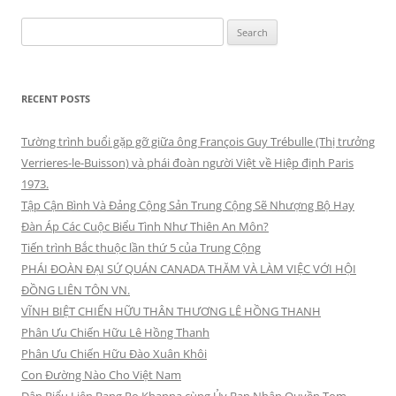
Search
for:
RECENT POSTS
Tường trình buổi gặp gỡ giữa ông François Guy Trébulle (Thị trưởng
Verrieres-le-Buisson) và phái đoàn người Việt về Hiệp định Paris
1973.
Tập Cận Bình Và Đảng Cộng Sản Trung Cộng Sẽ Nhượng Bộ Hay
Đàn Áp Các Cuộc Biểu Tình Như Thiên An Môn?
Tiến trình Bắc thuộc lần thứ 5 của Trung Cộng
PHÁI ĐOÀN ĐẠI SỨ QUÁN CANADA THĂM VÀ LÀM VIỆC VỚI HỘI
ĐỒNG LIÊN TÔN VN.
VĨNH BIỆT CHIẾN HỮU THÂN THƯƠNG LÊ HỒNG THANH
Phân Ưu Chiến Hữu Lê Hồng Thanh
Phân Ưu Chiến Hữu Đào Xuân Khôi
Con Đường Nào Cho Việt Nam