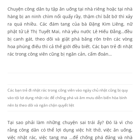
Chuyện công dân tụ tập ăn uống tại nhà riêng hoặc tại nhà
hàng bị an ninh chìm nổi quấy rầy, thậm chí bắt bớ thì xảy
ra quá nhiều. Các đám tang của bà Đặng Kim Liêng, nữ
phật tử Lê Thị Tuyết Mai, nhà yêu nước Lê Hiếu Đằng…đều
bị canh gát, theo dõi và giật phá băng rôn trên các vòng
hoa phúng điếu thì cả thế giới đều biết. Các bạn trẻ đi nhặt
rác trong công viên cũng bị ngăn cản, cấm đoán…
Các bạn trẻ đi nhặt rác trong công viên vào ngày chủ nhật cũng bị quy
vào tội lợi dụng nhặt rác để chống phá và âm mưu diễn biến hòa bình
nên bị theo dõi và ngăn chặn quyết liệt
Tại sao phải làm những chuyện sai trái ấy? Đó là vì cho
rằng công dân có thể lợi dụng việc hít thở, việc ăn uống,
việc nhặt rác, việc tang ma …để chống phá đảng và nhà