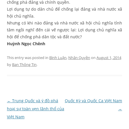
chống phá đảng và chính quyền.
Lợi dụng tự do dân chủ để chống lại đảng và nhà nước xã
hội chủ nghĩa.
Nhưng có khi nào đảng và nhà nước xã hội chủ nghĩa tỉnh
tâm ngồi nghĩ đến cái vế ngược lại: Lợi dụng chủ nghĩa xã
hội để chống phá dân tộc và đất nước?
Huỳnh Ngọc Chênh
This entry was posted in
Bình Luận
,
Nhân Quyền
on
August 1, 2014
by
Ban Thông Tin
.
Post
←
Trung Quốc và ý đồ phá
Quốc Kỳ và Quốc Ca Việt Nam
navigation
hoại sự toàn vẹn lãnh thổ của
→
Việt Nam