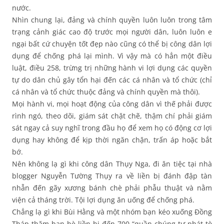
nước.
Nhìn chung lại, đảng và chính quyền luôn luôn trong tâm
trạng cảnh giác cao độ trước mọi người dân, luôn luôn e
ngại bất cứ chuyện tốt đẹp nào cũng có thể bị công dân lợi
dụng để chống phá lại mình. Vì vậy mà có hẳn một điều
luật, điều 258, trừng trị những hành vi lợi dụng các quyền
tự do dân chủ gây tổn hại đến các cá nhân và tổ chức (chỉ
cá nhân và tổ chức thuộc đảng và chính quyền mà thôi).
Mọi hành vi, mọi hoạt động của công dân vì thế phải được
rình ngó, theo dõi, giám sát chặt chẽ, thậm chí phải giám
sát ngay cả suy nghĩ trong đầu họ để xem họ có động cơ lợi
dụng hay không để kịp thời ngăn chặn, trấn áp hoặc bắt
bớ.
Nên không lạ gì khi công dân Thụy Nga, đi ăn tiệc tại nhà
blogger Nguyễn Tường Thụy ra về liền bị đánh đập tàn
nhẫn đến gãy xương bánh chè phải phẫu thuật và nằm
viện cả tháng trời. Tội lợi dụng ăn uống để chống phá.
Chẳng lạ gì khi Bùi Hằng và một nhóm bạn kéo xuống Đồng
Tháp thăm bạn bè liền bị đến 700 “quần chúng tự phát tò