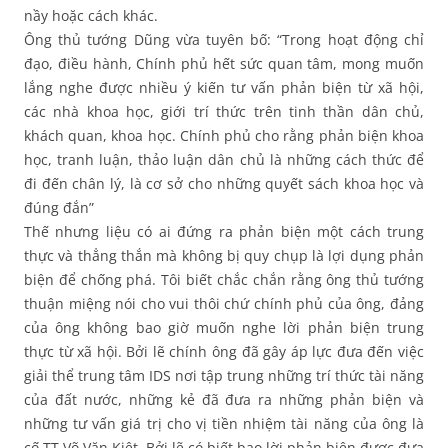
nầy hoặc cách khác.
Ông thủ tướng Dũng vừa tuyên bố: “Trong hoạt động chỉ
đạo, điều hành, Chính phủ hết sức quan tâm, mong muốn
lắng nghe được nhiều ý kiến tư vấn phản biện từ xã hội,
các nhà khoa học, giới trí thức trên tinh thần dân chủ,
khách quan, khoa học. Chính phủ cho rằng phản biện khoa
học, tranh luận, thảo luận dân chủ là những cách thức để
đi đến chân lý, là cơ sở cho những quyết sách khoa học và
đúng đắn”
Thế nhưng liệu có ai đứng ra phản biện một cách trung
thực và thẳng thắn mà không bị quy chụp là lợi dụng phản
biện để chống phá. Tôi biết chắc chắn rằng ông thủ tướng
thuận miệng nói cho vui thôi chứ chính phủ của ông, đảng
của ông không bao giờ muốn nghe lời phản biện trung
thực từ xã hội. Bởi lẽ chính ông đã gây áp lực đưa đến việc
giải thể trung tâm IDS nơi tập trung những trí thức tài năng
của đất nước, những kẻ đã đưa ra những phản biện và
những tư vấn giá trị cho vị tiền nhiệm tài năng của ông là
cố TT Võ Văn Kiệt. Bởi lẽ có biết bao lời phản biện được đưa