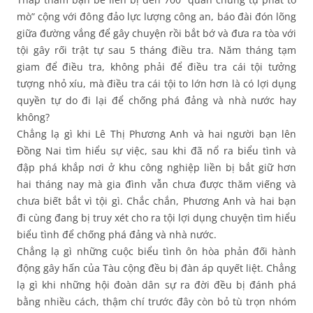
mò” cộng với đông đảo lực lượng công an, báo đài đón lõng
giữa đường vắng để gây chuyện rồi bắt bớ và đưa ra tòa với
tội gây rối trật tự sau 5 tháng điều tra. Năm tháng tạm
giam để điều tra, không phải để điều tra cái tội tưởng
tượng nhỏ xíu, mà điều tra cái tội to lớn hơn là có lợi dụng
quyền tự do đi lại để chống phá đảng và nhà nước hay
không?
Chẳng lạ gì khi Lê Thị Phương Anh và hai người bạn lên
Đồng Nai tìm hiểu sự việc, sau khi đã nổ ra biểu tình và
đập phá khắp nơi ở khu công nghiệp liền bị bắt giữ hơn
hai tháng nay mà gia đình vẫn chưa được thăm viếng và
chưa biết bắt vì tội gì. Chắc chắn, Phương Anh và hai bạn
đi cùng đang bị truy xét cho ra tội lợi dụng chuyện tìm hiểu
biểu tình để chống phá đảng và nhà nước.
Chẳng lạ gì những cuộc biểu tình ôn hòa phản đối hành
động gây hấn của Tàu cộng đều bị đàn áp quyết liệt. Chẳng
lạ gì khi những hội đoàn dân sự ra đời đều bị đánh phá
bằng nhiều cách, thậm chí trước đây còn bỏ tù trọn nhóm