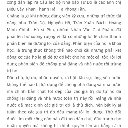
công dân lập ra Câu lạc bộ Nhà báo Tự Do là các anh chị
Điếu Cày, Phan Thanh Hải, Tạ Phong Tần.
Chẳng lạ gì khi những đảng viên kỳ cựu, những trí thức tài
năng như Trần Độ, Nguyễn Hộ, Trần Xuân Bách, Hoàng
Minh Chính, Hà sĩ Phu, nhóm Nhân Văn Giai Phẩm…đã
phải lên bờ xuống ruộng vì đã có những lời lẽ chân thành
phản biện lại đường lối của đảng. Phản biện của họ là khoa
học, là trung thực không thể nào chối cãi nhưng phải xét
động cơ của họ là gì để từ đó kết cho họ một cái tội: Tội lợi
dụng phản biện để chống phá đảng và nhà nước rồi trừng
trị họ.
Dân chủ, tự do, nhân quyền, xã hội dân sự, lòng yêu nước
không thể nào bị lợi dụng để chống phá đảng và nhà nước
mà chính bản chất tốt đẹp của các giá trị đó tự nó đã
chống lại đảng và nhà nước toàn trị này rồi. Đảng và nhà
nước đã mặc định các giá trị đó là thù địch, nên bất kỳ ai
tuân theo các giá trị đó đều mang tội lợi dụng. Thử đốt
đuốc tìm một công dân nào đi theo dân chủ, đấu tranh cho
nhân quyền mà không bị chính quyền lên án bằng cách