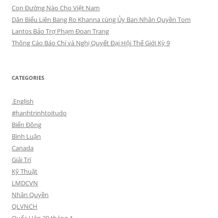
Con Đường Nào Cho Việt Nam
Dân Biểu Liên Bang Ro Khanna cùng Ủy Ban Nhân Quyền Tom
Lantos Bảo Trợ Phạm Đoan Trang
Thông Cáo Báo Chí và Nghị Quyết Đại Hội Thế Giới Kỳ 9
CATEGORIES
.English
#hanhtrinhtoitudo
Biển Đông
Bình Luận
Canada
Giải Trí
Kỹ Thuật
LMDCVN
Nhân Quyền
QLVNCH