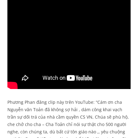
Phương Phan đăng clip này trên YouTube: “Cám ơn cha
Nguyễn văn Toản đã không sợ hải , dám công khai vạch
trần sự dối trá của nhà cầm quyền CS VN, Chúa sẽ phù hộ,
che chở cho cha – Cha Toản chỉ nói sự thật cho 500 người
nghe, còn chúng ta, dù bất cứ tôn giáo nào ,, yêu chuộng