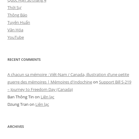
Quốc Hận 30 tháng 4
Thời Sự
Thông Báo
Tuyên Huấn
Văn Hóa
YouTube
RECENT COMMENTS
A chacun sa mémoire : Viêt-Nam / Canada, illustration d’une petite
guerre des mémoires | Mémoires d'Indochine
on
Support Bill S-219
– Journey to Freedom Day (Canada)
Ban Thông Tin
on
Liên lạc
Dzung Tran
on
Liên lạc
ARCHIVES