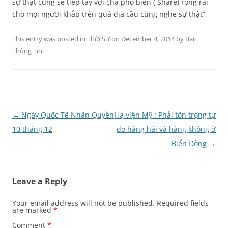
sự thật cũng sẽ tiếp tay với cha phổ biến ( Share) rông rãi
cho mọi người khắp trên quả địa cầu cùng nghe sự thật”
This entry was posted in
Thời Sự
on
December 4, 2014
by
Ban
Thông Tin
.
Post
←
Ngày Quốc Tế Nhân Quyền
Hạ viện Mỹ : Phải tôn trọng tự
navigation
10 tháng 12
do hàng hải và hàng không ở
Biển Đông
→
Leave a Reply
Your email address will not be published.
Required fields
are marked
*
Comment
*