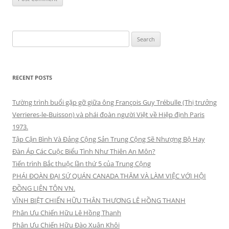
Search
for:
RECENT POSTS
Tường trình buổi gặp gỡ giữa ông François Guy Trébulle (Thị trưởng
Verrieres-le-Buisson) và phái đoàn người Việt về Hiệp định Paris
1973.
Tập Cận Bình Và Đảng Cộng Sản Trung Cộng Sẽ Nhượng Bộ Hay
Đàn Áp Các Cuộc Biểu Tình Như Thiên An Môn?
Tiến trình Bắc thuộc lần thứ 5 của Trung Cộng
PHÁI ĐOÀN ĐẠI SỨ QUÁN CANADA THĂM VÀ LÀM VIỆC VỚI HỘI
ĐỒNG LIÊN TÔN VN.
VĨNH BIỆT CHIẾN HỮU THÂN THƯƠNG LÊ HỒNG THANH
Phân Ưu Chiến Hữu Lê Hồng Thanh
Phân Ưu Chiến Hữu Đào Xuân Khôi