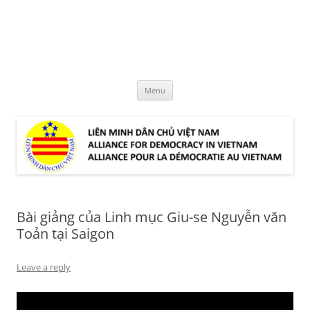
Skip
to
LMDCVN
content
Alliance for Democracy in Vietnam
Menu
Bài giảng của Linh mục Giu-se Nguyễn văn
Toản tại Saigon
Leave a reply