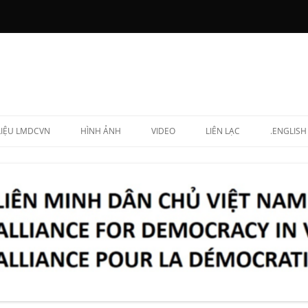
 LIỆU LMDCVN
HÌNH ẢNH
VIDEO
LIÊN LẠC
.ENGLISH
N CHẤP HÀNH
NG LẬP VIÊN