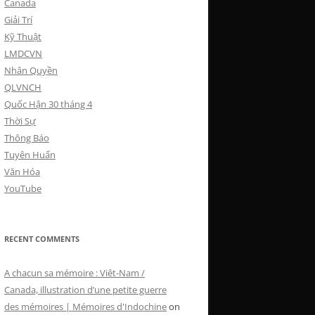
Canada
Giải Trí
Kỹ Thuật
LMDCVN
Nhân Quyền
QLVNCH
Quốc Hận 30 tháng 4
Thời Sự
Thông Báo
Tuyên Huấn
Văn Hóa
YouTube
RECENT COMMENTS
A chacun sa mémoire : Viêt-Nam /
Canada, illustration d’une petite guerre
des mémoires | Mémoires d'Indochine
on