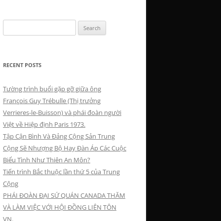
Search
for:
RECENT POSTS
Tường trình buổi gặp gỡ giữa ông
François Guy Trébulle (Thị trưởng
Verrieres-le-Buisson) và phái đoàn người
Việt về Hiệp định Paris 1973.
Tập Cận Bình Và Đảng Cộng Sản Trung
Cộng Sẽ Nhượng Bộ Hay Đàn Áp Các Cuộc
Biểu Tình Như Thiên An Môn?
Tiến trình Bắc thuộc lần thứ 5 của Trung
Cộng
PHÁI ĐOÀN ĐẠI SỨ QUÁN CANADA THĂM
VÀ LÀM VIỆC VỚI HỘI ĐỒNG LIÊN TÔN
VN.