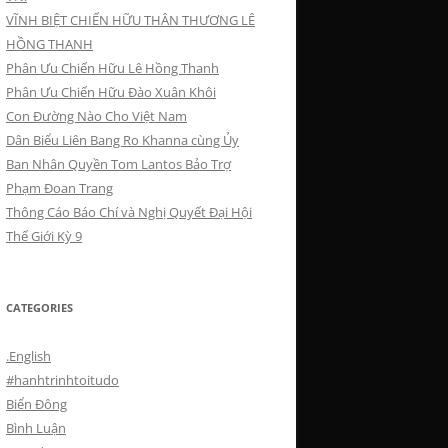
VĨNH BIỆT CHIẾN HỮU THÂN THƯƠNG LÊ
HỒNG THANH
Phân Ưu Chiến Hữu Lê Hồng Thanh
Phân Ưu Chiến Hữu Đào Xuân Khôi
Con Đường Nào Cho Việt Nam
Dân Biểu Liên Bang Ro Khanna cùng Ủy
Ban Nhân Quyền Tom Lantos Bảo Trợ
Phạm Đoan Trang
Thông Cáo Báo Chí và Nghị Quyết Đại Hội
Thế Giới Kỳ 9
CATEGORIES
.English
#hanhtrinhtoitudo
Biển Đông
Bình Luận