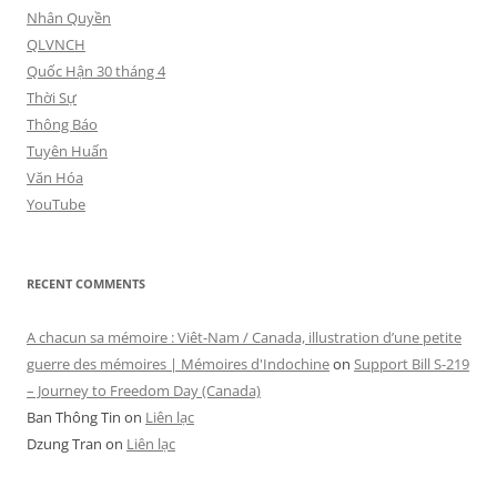
Nhân Quyền
QLVNCH
Quốc Hận 30 tháng 4
Thời Sự
Thông Báo
Tuyên Huấn
Văn Hóa
YouTube
RECENT COMMENTS
A chacun sa mémoire : Viêt-Nam / Canada, illustration d’une petite
guerre des mémoires | Mémoires d'Indochine
on
Support Bill S-219
– Journey to Freedom Day (Canada)
Ban Thông Tin
on
Liên lạc
Dzung Tran
on
Liên lạc