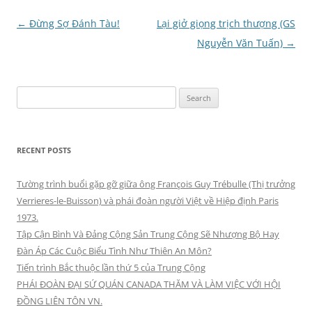
Post
←
Ðừng Sợ Ðánh Tàu!
Lại giở giọng trịch thượng (GS
navigation
Nguyễn Văn Tuấn)
→
Search
for:
RECENT POSTS
Tường trình buổi gặp gỡ giữa ông François Guy Trébulle (Thị trưởng
Verrieres-le-Buisson) và phái đoàn người Việt về Hiệp định Paris
1973.
Tập Cận Bình Và Đảng Cộng Sản Trung Cộng Sẽ Nhượng Bộ Hay
Đàn Áp Các Cuộc Biểu Tình Như Thiên An Môn?
Tiến trình Bắc thuộc lần thứ 5 của Trung Cộng
PHÁI ĐOÀN ĐẠI SỨ QUÁN CANADA THĂM VÀ LÀM VIỆC VỚI HỘI
ĐỒNG LIÊN TÔN VN.