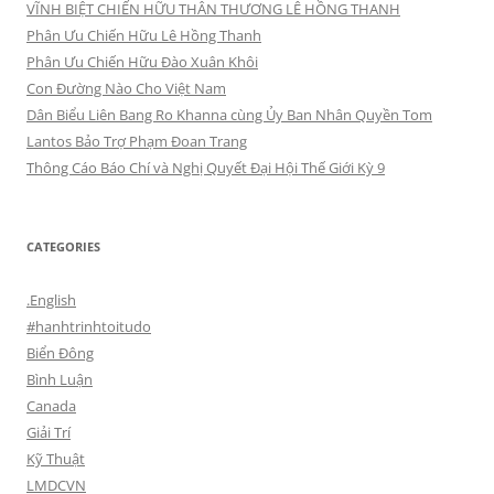
VĨNH BIỆT CHIẾN HỮU THÂN THƯƠNG LÊ HỒNG THANH
Phân Ưu Chiến Hữu Lê Hồng Thanh
Phân Ưu Chiến Hữu Đào Xuân Khôi
Con Đường Nào Cho Việt Nam
Dân Biểu Liên Bang Ro Khanna cùng Ủy Ban Nhân Quyền Tom
Lantos Bảo Trợ Phạm Đoan Trang
Thông Cáo Báo Chí và Nghị Quyết Đại Hội Thế Giới Kỳ 9
CATEGORIES
.English
#hanhtrinhtoitudo
Biển Đông
Bình Luận
Canada
Giải Trí
Kỹ Thuật
LMDCVN