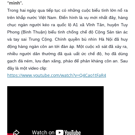
“mình”.
Trong hai ngày qua tiếp tục có những cuộc biểu tình lớn nổ ra
trên khắp nước Việt Nam. Điển hình là vụ mới nhất đây, hàng
chục ngàn người kéo ra quốc lộ A1 xã Vĩnh Tân, huyện Tuy
Phong (Bình Thuận) biểu tình chống chế độ Cộng Sản tàn ác
và tay sai Trung Cộng. Chính quyền bù nhìn Hà Nội đã huy
động hàng ngàn côn an tới đàn áp. Một cuộc xô sát đã xảy ra,
nhiều người dân thường đã quá uất ức chế độ, họ đã dùng
gạch đá ném, lưu đạn xăng, pháo để phản kháng côn an. Sau
đây là một video clip:
https://www.youtube.com/watch?v=Q4Cao1tFaR4