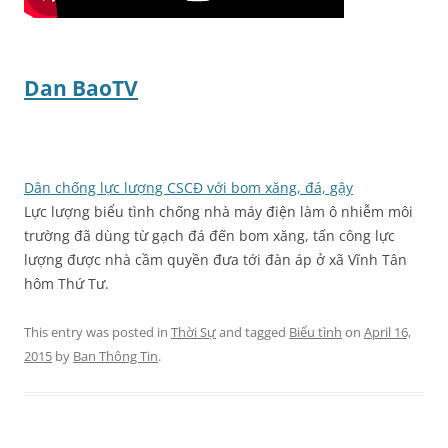
Dan BaoTV
Dân chống lực lượng CSCĐ với bom xăng, đá, gậy
Lực lượng biểu tình chống nhà máy điện làm ô nhiễm môi
trường đã dùng từ gạch đá đến bom xăng, tấn công lực
lượng được nhà cầm quyền đưa tới đàn áp ở xã Vĩnh Tân
hôm Thứ Tư.
This entry was posted in
Thời Sự
and tagged
Biểu tình
on
April 16,
2015
by
Ban Thông Tin
.