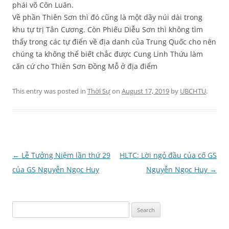
phái võ Côn Luân.
Về phần Thiên Sơn thì đó cũng là một dãy núi dài trong
khu tự trị Tân Cương. Còn Phiếu Diễu Sơn thì không tìm
thấy trong các tự điển về địa danh của Trung Quốc cho nên
chúng ta không thể biết chắc được Cung Linh Thứu làm
căn cứ cho Thiên Sơn Đồng Mỗ ở địa điểm
This entry was posted in
Thời Sự
on
August 17, 2019
by
UBCHTU
.
Post
←
Lễ Tưởng Niệm lần thứ 29
HLTC: Lời ngỏ đầu của cố GS
navigation
của GS Nguyễn Ngọc Huy
Nguyễn Ngọc Huy
→
Search
for: