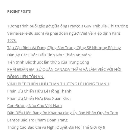
RECENT POSTS
Tường trình buổi gặp gỡ giữa ông François Guy Trébulle (Thị trưởng
Verrieres-le-Buisson) và phái đoàn người Việt về Hiệp định Paris
1973.
Tập Cận Bình Và Đảng Cộng Sản Trung Cộng Sẽ Nhượng Bộ Hay
Đàn Áp Các Cuộc Biểu Tình Như Thiên An Môn?
Tiến trình Bắc thuộc lần thứ 5 của Trung Cộng
PHÁI ĐOÀN ĐẠI SỨ QUÁN CANADA THĂM VÀ LÀM VIỆC VỚI HỘI
ĐỒNG LIÊN TÔN VN.
VĨNH BIỆT CHIẾN HỮU THÂN THƯƠNG LÊ HỒNG THANH
Phân Ưu Chiến Hữu Lê Hồng Thanh
Phân Ưu Chiến Hữu Đào Xuân Khôi
Con Đường Nào Cho Việt Nam
Dân Biểu Liên Bang Ro Khanna cùng Ủy Ban Nhân Quyền Tom
Lantos Bảo Trợ Phạm Đoan Trang
Thông Cáo Báo Chí và Nghị Quyết Đại Hội Thế Giới Kỳ 9