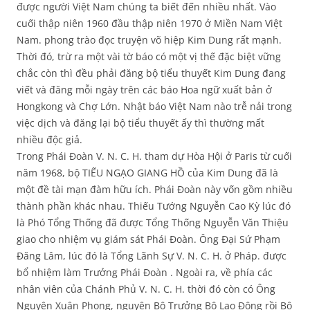
được người Việt Nam chúng ta biết đến nhiều nhất. Vào
cuối thập niên 1960 đầu thập niên 1970 ở Miền Nam Việt
Nam. phong trào đọc truyện võ hiệp Kim Dung rất mạnh.
Thời đó, trừ ra một vài tờ báo có một vị thế đặc biệt vững
chắc còn thì đều phải đăng bộ tiểu thuyết Kim Dung đang
viết và đăng mỗi ngày trên các báo Hoa ngữ xuất bản ở
Hongkong và Chợ Lớn. Nhật báo Việt Nam nào trễ nải trong
việc dịch và đăng lại bộ tiểu thuyết ấy thì thường mất
nhiều độc giả.
Trong Phái Đoàn V. N. C. H. tham dự Hòa Hội ở Paris từ cuối
năm 1968, bộ TIẾU NGẠO GIANG HỒ của Kim Dung đã là
một đề tài mạn đàm hữu ích. Phái Đoàn này vốn gồm nhiều
thành phần khác nhau. Thiếu Tướng Nguyễn Cao Kỳ lúc đó
là Phó Tổng Thống đã được Tổng Thống Nguyễn Văn Thiệu
giao cho nhiệm vụ giám sát Phái Đoàn. Ông Đại Sứ Phạm
Đăng Lâm, lúc đó là Tổng Lãnh Sự V. N. C. H. ở Pháp. được
bổ nhiệm làm Trưởng Phái Đoàn . Ngoài ra, về phía các
nhân viên của Chánh Phủ V. N. C. H. thời đó còn có Ông
Nguyên Xuân Phong, nguyên Bộ Trưởng Bộ Lao Động rồi Bộ