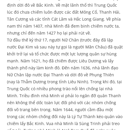
định dời đô về Bắc Kinh. Về mặt lãnh thổ thì Trung Quốc
lúc đó chưa chiếm luôn được các đất Mông Cổ, Thanh Hải,
Tân Cương và các tỉnh Cát Lâm và Hắc Long Giang. Về phía
nam thì năm 1407, nhà Minh đã đem binh chiếm nước ta,
nhưng chỉ đến năm 1427 họ lại phải rút về.
Từ đầu thế kỷ thứ 17, người Nữ Chân (trước đây đã lập
nước Đại Kim và sau này tự gọi là người Mãn Châu) đã quật
khởi trở lại và tổ chức được một lực lượng quân sự hùng
mạnh. Năm 1621, họ đã chiếm được Liêu Dương và lấy
thành phố này làm kinh đô. Đến năm 1636, nhà lãnh đạo
Nữ Chân lập nước Đại Thanh và dời đô về Phụng Thiên
(nay là Thẫm Dương trong tỉnh Liêu Ninh). Trong khi đó, tại
Trung Quốc có nhiều phong trào nổi lên chống lại nhà
Minh. Triều đình nhà Minh vì phải lo ngăn đỡ quân Thanh
nên không thể dốc toàn lực đối phó với các nhóm chống
đối võ trang bên trong. Năm 1644, người cầm đầu một
trong các nhóm chống đối này là Lý Tự Thành kéo quân vào
chiếm lấy Bắc Kinh. Vua nhà Minh là Sùng Trinh phải treo