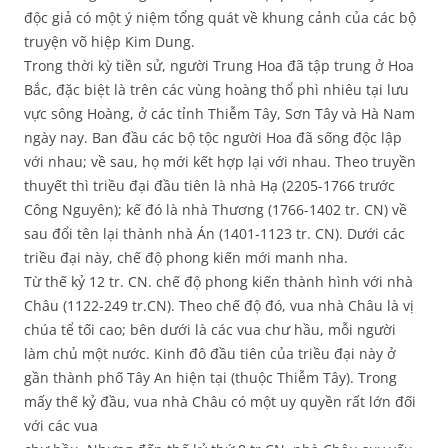
độc giả có một ý niệm tổng quát về khung cảnh của các bộ
truyện võ hiệp Kim Dung.
Trong thời kỳ tiền sử, người Trung Hoa đã tập trung ở Hoa
Bắc, đặc biệt là trên các vùng hoàng thổ phì nhiêu tại lưu
vực sông Hoàng, ở các tỉnh Thiễm Tây, Sơn Tây và Hà Nam
ngày nay. Ban đầu các bộ tộc người Hoa đã sống độc lập
với nhau; về sau, họ mới kết hợp lại với nhau. Theo truyền
thuyết thì triều đại đầu tiên là nhà Hạ (2205-1766 trước
Công Nguyên); kế đó là nhà Thương (1766-1402 tr. CN) về
sau đổi tên lại thành nhà Án (1401-1123 tr. CN). Dưới các
triều đại này, chế độ phong kiến mới manh nha.
Từ thế kỷ 12 tr. CN. chế độ phong kiến thành hình với nhà
Châu (1122-249 tr.CN). Theo chế độ đó, vua nhà Châu là vị
chúa tể tối cao; bên dưới là các vua chư hầu, mỗi người
làm chủ một nước. Kinh đô đầu tiên của triều đại này ở
gần thành phố Tây An hiện tại (thuộc Thiễm Tây). Trong
mấy thế kỷ đầu, vua nhà Châu có một uy quyền rất lớn đối
với các vua