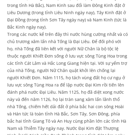
trong tỉnh Hà Bắc), Nam Kinh sau đổi làm Đông Kinh đặt ở
Liêu Dương (trong tỉnh Liêu Ninh ngày nay), Tây Kinh đặt ở
Đại Đồng (trong tỉnh Sơn Tây ngày nay) và Nam Kinh (tức là
Bắc Kinh ngày nay).
Trong các nước kể trên đây thì nước hùng cường nhất và có
chủ trương xâm lấn nhà Tống là Đại Liêu. Để đối phó với
họ, nhà Tống đã liên kết với người Nữ Chân là bộ tộc lệ
thuộc người Khiết Đơn sống ở lưu vực sông Tùng Hoa trong
các tỉnh Cát Lâm và Hắc Long Giang hiện tại. Với sự yểm trợ
của nhà Tống, người Nữ Chân quật khởi lên chống lại
người Khiết Đơn. Năm 1115, họ tách vùng đất họ cư ngụ ở
lưu vực sông Tùng Hoa ra để lập nước Đại Kim rồi tiến lên
đánh phá nước Đại Liêu. Năm 1125, họ đã diệt xong nước
này và đến năm 1126, họ lại tràn sang xâm lấn lãnh thổ
nhà Tống, chiếm hết dải đất ở phía bắc hai con sông Hoài
và Hán tức là toàn tỉnh Hà Bắc, Sơn Tây, Sơn Đông, phía
bắc hai tỉnh Giang Tô và An Huy cùng phần lớn các tỉnh Hà
Nam và Thiễm Tây ngày nay. Nước Đại Kim đặt Thượng