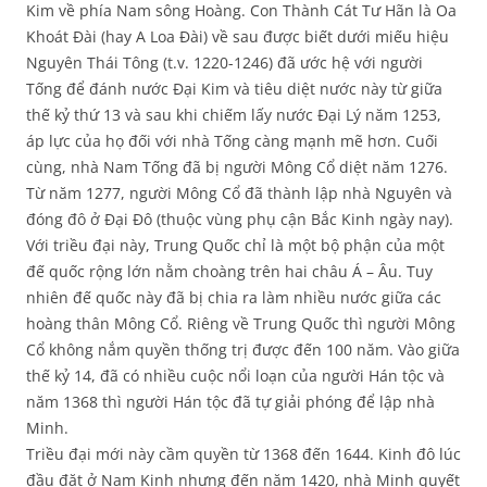
Kim về phía Nam sông Hoàng. Con Thành Cát Tư Hãn là Oa
Khoát Đài (hay A Loa Đài) về sau được biết dưới miếu hiệu
Nguyên Thái Tông (t.v. 1220-1246) đã ước hệ với người
Tống để đánh nước Đại Kim và tiêu diệt nước này từ giữa
thế kỷ thứ 13 và sau khi chiếm lấy nước Đại Lý năm 1253,
áp lực của họ đối với nhà Tống càng mạnh mẽ hơn. Cuối
cùng, nhà Nam Tống đã bị người Mông Cổ diệt năm 1276.
Từ năm 1277, người Mông Cổ đã thành lập nhà Nguyên và
đóng đô ở Đại Đô (thuộc vùng phụ cận Bắc Kinh ngày nay).
Với triều đại này, Trung Quốc chỉ là một bộ phận của một
đế quốc rộng lớn nằm choàng trên hai châu Á – Âu. Tuy
nhiên đế quốc này đã bị chia ra làm nhiều nước giữa các
hoàng thân Mông Cổ. Riêng về Trung Quốc thì người Mông
Cổ không nắm quyền thống trị được đến 100 năm. Vào giữa
thế kỷ 14, đã có nhiều cuộc nổi loạn của người Hán tộc và
năm 1368 thì người Hán tộc đã tự giải phóng để lập nhà
Minh.
Triều đại mới này cầm quyền từ 1368 đến 1644. Kinh đô lúc
đầu đặt ở Nam Kinh nhưng đến năm 1420, nhà Minh quyết