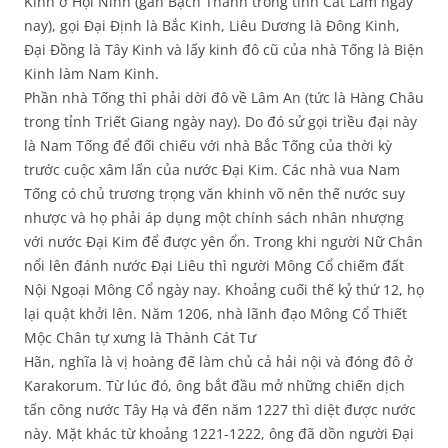
Kinh ở Hội Ninh (gần Bạch Thành trong tỉnh Cát Lâm ngày
nay), gọi Đại Định là Bắc Kinh, Liêu Dương là Đông Kinh,
Đại Đồng là Tây Kinh và lấy kinh đô cũ của nhà Tống là Biện
Kinh làm Nam Kinh.
Phần nhà Tống thì phải dời đô về Lâm An (tức là Hàng Châu
trong tỉnh Triết Giang ngày nay). Do đó sử gọi triều đại này
là Nam Tống để đối chiếu với nhà Bắc Tống của thời kỳ
trước cuộc xâm lấn của nước Đại Kim. Các nhà vua Nam
Tống có chủ trương trọng văn khinh võ nên thế nước suy
nhược và họ phải áp dụng một chính sách nhân nhượng
với nước Đại Kim để được yên ổn. Trong khi người Nữ Chân
nổi lên đánh nước Đại Liêu thì người Mông Cổ chiếm đất
Nội Ngoại Mông Cổ ngày nay. Khoảng cuối thế kỷ thứ 12, họ
lại quật khởi lên. Năm 1206, nhà lãnh đạo Mông Cổ Thiết
Mộc Chân tự xưng là Thành Cát Tư
Hãn, nghĩa là vị hoàng đế làm chủ cả hải nội và đóng đô ở
Karakorum. Từ lúc đó, ông bắt đầu mở những chiến dịch
tấn công nước Tây Hạ và đến năm 1227 thì diệt được nước
này. Mặt khác từ khoảng 1221-1222, ông đã dồn người Đại