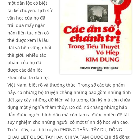
một dân lộc có biệt
tài kể chuyện. Lịch sử
văn học của họ đã
trải qua mấy ngàn
năm liên tục nên có
thể được xem là lâu
dài và bền vững nhất
thề giới. Nhiều tác
phẩm của họ đã
được các dân lộc
khác nhất là dân tộc
Việt Nam, biết rõ và thưởng thức. Trong số các tác phẩm
nảy, có những bộ truyện chẳng những bao gồm những tình
tiết gay cấy, những dữ kiện và tư tưởng tân kỳ mà còn chứa
đựng một ý nghĩa thâm thúy. Do đó, nó chẳng những hấp
dẫn được người bình dân mà còn tạo ra được nhiều đề tài
suy nghiệm cho những người có một trình độ học vấn cao.
Trước đây, các bộ truyện PHONG THẦN, TÂY DU, ĐÔNG
CHÂU LIỆT QUỐC, TÂY HÁN CHÍ VÀ TAM QUỐC CHÍ đã đồng