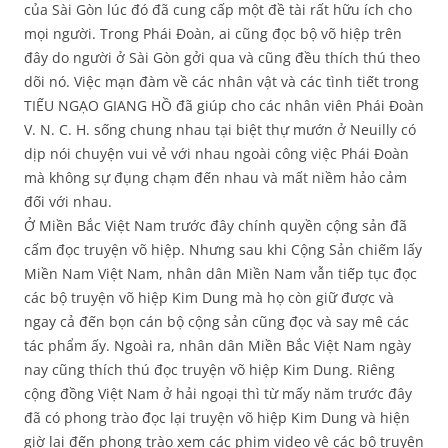
của Sài Gòn lúc đó đã cung cấp một đề tài rất hữu ích cho
mọi người. Trong Phái Đoàn, ai cũng đọc bộ võ hiệp trên
đây do người ở Sài Gòn gởi qua và cũng đều thích thú theo
dõi nó. Việc mạn đàm về các nhân vật và các tình tiết trong
TIẾU NGẠO GIANG HỒ đã giúp cho các nhân viên Phái Đoàn
V. N. C. H. sống chung nhau tại biệt thự mướn ở Neuilly có
dịp nói chuyện vui vẻ với nhau ngoài công việc Phái Đoàn
mà không sự đụng chạm đến nhau và mất niềm hảo cảm
đối với nhau.
Ở Miền Bắc Việt Nam trước đây chính quyền cộng sản đã
cấm đọc truyện võ hiệp. Nhưng sau khi Cộng Sản chiếm lấy
Miền Nam Việt Nam, nhân dân Miền Nam vẫn tiếp tục đọc
các bộ truyện võ hiệp Kim Dung mà họ còn giữ được và
ngay cả đến bọn cán bộ cộng sản cũng đọc và say mê các
tác phẩm ấy. Ngoài ra, nhân dân Miền Bắc Việt Nam ngày
nay cũng thích thú đọc truyện võ hiệp Kim Dung. Riêng
cộng đồng Việt Nam ở hải ngoại thì từ mấy năm trước đây
đã có phong trào đọc lại truyện võ hiệp Kim Dung và hiện
giờ lại đến phong trào xem các phim video vê các bộ truyện