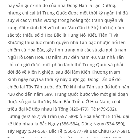
này vẫn giữ kinh đô của nhà Đông Hán là Lạc Dương,
nhưng chỉ cai trị Trung Quốc được một thời kỳ ngắn thì đã
suy vì các vị thân vương trong hoàng tộc tranh quyền và
xung đột mãnh liệt với nhau. Vào đầu thế kỷ thứ tư, năm
sắc tộc thiểu số ở Hoa Bắc là Hung Nô, Kiết, Tiên Ti và
Khương thừa lúc chính quyền nhà Tấn bạc nhược nổi lên
chiếm cứ Hoa Bắc, gây tình trạng mà các sử gia gọi là nạn
Ngũ Hồ Loạn Hoa. Từ năm 317 đến năm 40, vua nhà Tấn
chỉ còn giữ được một phần lãnh thổ Trung Quốc và phải
dời đô về Kiến Nghiệp, sau đổi làm Kiến Khương (Nam
Kinh ngày nay) và thời kỳ này được gọi Đông Tấn để đối
chiếu lại Tây Tấn trước đó. Từ khi nhà Tấn sụp đổ luôn năm
420 cho đến năm 589, Trung Quốc bước vào một giai đoạn
được sử gọi là thời kỳ Nam Bắc Triều. Ở Hoa Nam, có 4
triều đại kế tiếp nhau là Tống (420-479), Tề (479-502),
Lương (502-557) và Trần (557-589); ở Hoa Bắc thì 5 triều đại
kế tiếp nhau là Bắc Ngụy (386-534), Đông Ngụy (534-550),
Tây Ngụy (534-556), Bắc Tề (550-577) và Bắc Châu (577-581).