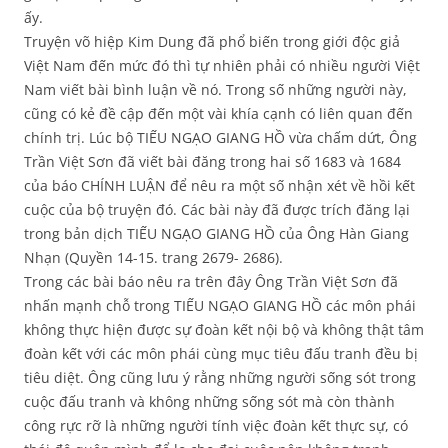
ấy.
Truyện võ hiệp Kim Dung đã phổ biến trong giới độc giả
Việt Nam đến mức đó thì tự nhiên phải có nhiều người Việt
Nam viết bài bình luận về nó. Trong số những người này,
cũng có kẻ đề cập đến một vài khía cạnh có liên quan đến
chính trị. Lúc bộ TIẾU NGẠO GIANG HỒ vừa chấm dứt, Ông
Trần Việt Sơn đã viết bài đăng trong hai số 1683 và 1684
của báo CHÍNH LUẬN để nêu ra một số nhận xét về hồi kết
cuộc của bộ truyện đó. Các bài này đã được trích đăng lại
trong bản dịch TIẾU NGẠO GIANG HỒ của Ông Hàn Giang
Nhạn (Quyền 14-15. trang 2679- 2686).
Trong các bài báo nêu ra trên đây Ông Trần Việt Sơn đã
nhấn mạnh chỗ trong TIẾU NGẠO GIANG HỒ các môn phái
không thực hiện được sự đoàn kết nội bộ và không thật tâm
đoàn kết với các môn phái cùng mục tiêu đấu tranh đều bị
tiêu diệt. Ông cũng lưu ý rằng những người sống sót trong
cuộc đấu tranh và không những sống sót mà còn thành
công rực rỡ là những người tính việc đoàn kết thực sự, có