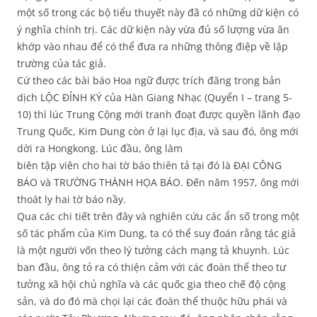
một số trong các bộ tiểu thuyết này đã có những dữ kiện có
ý nghĩa chính trị. Các dữ kiện này vừa đủ số lượng vừa ăn
khớp vào nhau để có thể đưa ra những thông điệp về lập
trường của tác giả.
Cứ theo các bài báo Hoa ngữ được trích đăng trong bản
dịch LỘC ĐỈNH KÝ của Hàn Giang Nhạc (Quyển I – trang 5-
10) thì lúc Trung Cộng mới tranh đoạt được quyền lãnh đạo
Trung Quốc, Kim Dung còn ở lại lục địa, và sau đó, ông mới
dời ra Hongkong. Lúc đầu, ông làm
biên tập viên cho hai tờ báo thiên tả tại đó là ĐẠI CÔNG
BÁO và TRƯỜNG THÀNH HỌA BÁO. Đến năm 1957, ông mới
thoát ly hai tờ báo nầy.
Qua các chi tiết trên đây và nghiên cứu các ẩn số trong một
số tác phẩm của Kim Dung, ta có thể suy đoán rằng tác giả
là một người vốn theo lý tưởng cách mạng tả khuynh. Lúc
ban đầu, ông tỏ ra có thiện cảm với các đoàn thể theo tư
tưởng xã hội chủ nghĩa và các quốc gia theo chế độ cộng
sản, và do đó mà chọi lại các đoàn thể thuộc hữu phái và