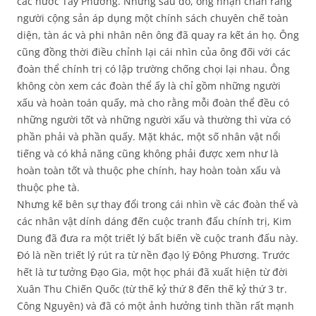
các nước Tây Phương. Nhưng sau đó, ông nhận chân rằng
người cộng sản áp dụng một chính sách chuyên chế toàn
diện, tàn ác và phi nhân nên ông đã quay ra kết án họ. Ông
cũng đồng thời điều chỉnh lại cái nhìn của ông đối với các
đoàn thể chính trị có lập trường chống chọi lại nhau. Ông
không còn xem các đoàn thể ấy là chỉ gồm những người
xấu và hoàn toán quấy, mà cho rằng mỗi đoàn thể đều có
những người tốt và những người xấu và thường thì vừa có
phần phải và phần quấy. Mặt khác, một số nhân vật nổi
tiếng và có khả năng cũng không phải được xem như là
hoàn toàn tốt và thuộc phe chính, hay hoàn toàn xấu và
thuộc phe tà.
Nhưng kế bên sự thay đổi trong cái nhìn về các đoàn thể và
các nhân vật dính dáng đến cuộc tranh đấu chính trị, Kim
Dung đã đưa ra một triết lý bất biến về cuộc tranh đấu này.
Đó là nền triết lý rút ra từ nền đạo lý Đông Phương. Trước
hết là tư tưởng Đạo Gia, một học phái đã xuất hiện từ đời
Xuân Thu Chiến Quốc (từ thế kỷ thứ 8 đến thế kỷ thứ 3 tr.
Công Nguyên) và đã có một ảnh hưởng tinh thần rất mạnh