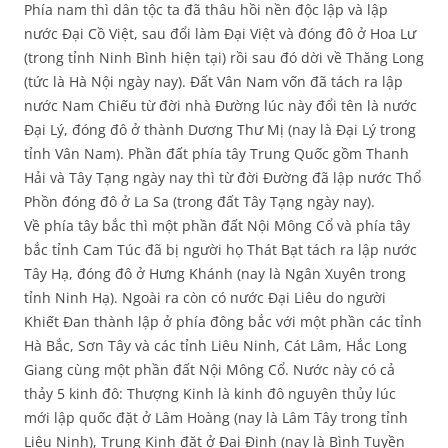
Phía nam thì dân tộc ta đã thâu hồi nền độc lập và lập
nước Đại Cồ Việt, sau đổi làm Đại Việt và đóng đô ở Hoa Lư
(trong tỉnh Ninh Bình hiện tại) rồi sau đó dời về Thăng Long
(tức là Hà Nội ngày nay). Đất Vân Nam vốn đã tách ra lập
nước Nam Chiếu từ đời nhà Đường lúc này đổi tên là nước
Đại Lý, đóng đô ở thành Dương Thư Mị (nay là Đại Lý trong
tỉnh Vân Nam). Phần đất phía tây Trung Quốc gồm Thanh
Hải và Tây Tạng ngày nay thì từ đời Đường đã lập nước Thổ
Phồn đóng đô ở La Sa (trong đất Tây Tạng ngày nay).
Về phía tây bắc thì một phần đất Nội Mông Cổ và phía tây
bắc tỉnh Cam Túc đã bị người họ Thát Bạt tách ra lập nước
Tây Hạ, đóng đô ở Hưng Khánh (nay là Ngân Xuyên trong
tỉnh Ninh Hạ). Ngoài ra còn có nước Đại Liêu do người
Khiết Đan thành lập ở phía đông bắc với một phần các tỉnh
Hà Bắc, Sơn Tây và các tỉnh Liêu Ninh, Cát Lâm, Hắc Long
Giang cùng một phần đất Nội Mông Cổ. Nước này có cả
thảy 5 kinh đô: Thượng Kinh là kinh đô nguyên thủy lúc
mới lập quốc đặt ở Lâm Hoàng (nay là Lâm Tây trong tỉnh
Liêu Ninh), Trung Kinh đặt ở Đại Định (nay là Bình Tuyền