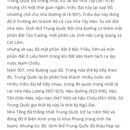
Trung Quốc đã thống nhất trở lại với nhà Tùy (581-618)
nhưng chỉ một thời gian ngắn, triều đại này lại sụp đổ,
nhường chỗ cho nhà Đường (618-907). Triều đại này đóng
đô ở Trường An là kinh đô cũ của nhà Tây Hán. So với đời
nhà Hán, lãnh thổ Trung Quốc đời nhà Đường có thêm một
phần đất Tân Cương, một phần các tỉnh Hắc Long Giang và
Cát Lâm,
nhưng về sau đã mất phần đất ở Bắc Triều Tiên và một
phần đất ở Liêu Ninh trong khi đất Vân Nam tách ra lập
nước Nam Chiếu.
Năm 907, nhà Đường sụp đổ. Trong nửa thế kỷ tiếp theo
đó, Trung Quốc lại bị phân hoá thành nhiều nước với
nhiều triều đại kế tiếp nhau, trong đó quan trọng nhất là
các nhà Hậu Lương (907-923), Hậu Đường (923-936), Hậu
Tấn (936-946), Hậu Hán (947-950) và Hậu Châu (951-959). Sử
Trung Quốc gọi thời kỳ này là thời kỳ Ngũ Đại.
Nhà Tống đã thống nhất Trung Quốc trở lại năm 960 và
đóng đô ở Biện Kinh (nay là Khai Phong trong tỉnh Hà
Nam). Nhưng lúc đó, lãnh thổ Trung Quốc đã thâu hẹp lại.