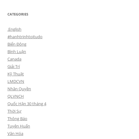
CATEGORIES
.English
#hanhtrinhtoitudo
Biển Đông
Bình Luận
Canada
Giải Trí
Kỹ Thuật
LMDCVN
Nhân Quyền
QLVNCH
Quốc Hận 30 tháng 4
Thời Sự
Thông Báo
Tuyên Huấn
Văn Hóa