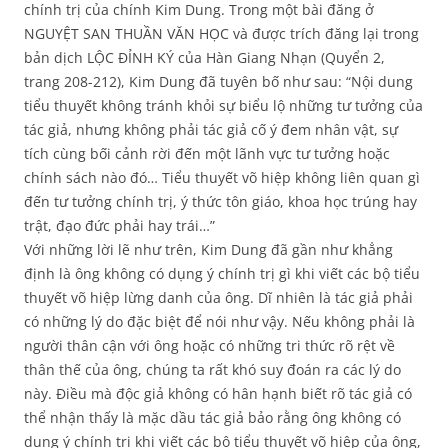
chính trị của chính Kim Dung. Trong một bài đăng ở
NGUYỆT SAN THUẦN VĂN HỌC và được trích đăng lại trong
bản dịch LỘC ĐỈNH KÝ của Hàn Giang Nhạn (Quyển 2,
trang 208-212), Kim Dung đã tuyên bố như sau: “Nội dung
tiểu thuyết không tránh khỏi sự biểu lộ những tư tưởng của
tác giả, nhưng không phải tác giả cố ý đem nhân vật, sự
tích cùng bối cảnh rời đến một lãnh vực tư tưởng hoặc
chính sách nào đó… Tiểu thuyết võ hiệp không liên quan gì
đến tư tưởng chính trị, ý thức tôn giáo, khoa học trúng hay
trật, đạo đức phải hay trái…”
Với những lời lẽ như trên, Kim Dung đã gần như khẳng
định là ông không có dụng ý chính trị gì khi viết các bộ tiểu
thuyết võ hiệp lừng danh của ông. Dĩ nhiên là tác giả phải
có những lý do đặc biệt để nói như vậy. Nếu không phải là
người thân cận với ông hoặc có những tri thức rõ rệt về
thân thế của ông, chúng ta rất khó suy đoán ra các lý do
này. Điều mà độc giả không có hân hạnh biết rõ tác giả có
thể nhận thấy là mặc dầu tác giả bảo rằng ông không có
dụng ý chính trị khi viết các bộ tiểu thuyết võ hiệp của ông,