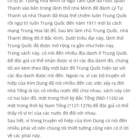
cổ tự ải. Tướng nhà Minh là Ngô Tam Quế đã rước quân
Thanh vào bên trong lãnh thổ nhà Minh để đánh Lý Tự
Thành và nhà Thanh đã thừa thế chiếm luôn Trung Quốc
rồi ngự trị luôn Trung Quốc đến năm 1911 mới bị cách
mạng Trung Hoa lật đổ. Sau khi làm chủ Trung Quốc, nhà
Thanh đóng đô ở Bắc Kinh. Dưới triều đại này, lãnh thổ
Trung Quốc đã được mở rộng ra gần như hiện nay.
Trong sách này, có nói đến nhiều địa danh ở Trung Quốc.
Để độc giả có thể nhận được vị trí các địa danh đó, chúng
tôi xin kèm theo đây một bản đồ Trung Quốc hiện tại với
các địa danh được nói đến. Ngoài ra, vì các bộ truyện võ
hiệp của Kim Dung đã nói nhiều đến các việc xảy ra đời
nhà Tống là lúc có nhiều nước đối chọi nhau, sách này còn
có hai bản đồ, một trong thời kỳ Bắc Tống (960-1126) và
một trong thời kỳ Nam Tống (1127-1276) để độc giả có thể
thấy rõ vị trí của các nước đó đối với nhau.
Sau hết, vì trong truyện võ hiệp của Kim Dung có nói đến
nhiều phái võ nên chúng tôi thiết tưởng cũng nên có ít lời
về các phái này.