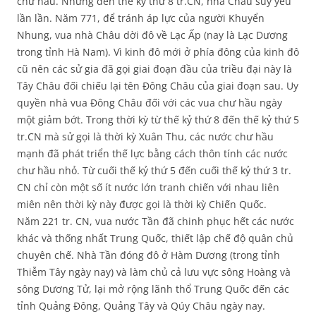
chư hầu. Nhưng đến thế kỷ thứ 8 tr.CN, nhà Châu suy yếu
lần lần. Năm 771, để tránh áp lực của người Khuyển
Nhung, vua nhà Châu dời đô về Lạc Ấp (nay là Lạc Dương
trong tỉnh Hà Nam). Vì kinh đô mới ở phía đông của kinh đô
cũ nên các sử gia đã gọi giai đoạn đầu của triều đại này là
Tây Châu đối chiếu lại tên Đông Châu của giai đoạn sau. Uy
quyền nhà vua Đông Châu đối với các vua chư hầu ngày
một giảm bớt. Trong thời kỳ từ thế kỷ thứ 8 đến thế kỷ thứ 5
tr.CN mà sử gọi là thời kỳ Xuân Thu, các nước chư hầu
mạnh đã phát triển thế lực bằng cách thôn tính các nước
chư hầu nhỏ. Từ cuối thế kỷ thứ 5 đến cuối thế kỷ thứ 3 tr.
CN chỉ còn một số ít nước lớn tranh chiến với nhau liên
miên nên thời kỳ này được gọi là thời kỳ Chiến Quốc.
Năm 221 tr. CN, vua nước Tần đã chinh phục hết các nước
khác và thống nhất Trung Quốc, thiết lập chế độ quân chủ
chuyên chế. Nhà Tần đóng đô ở Hàm Dương (trong tỉnh
Thiễm Tây ngày nay) và làm chủ cả lưu vực sông Hoàng và
sông Dương Tử, lại mở rộng lãnh thổ Trung Quốc đến các
tỉnh Quảng Đông, Quảng Tây và Qúy Châu ngày nay.