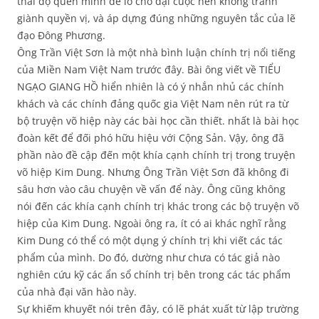
thái độ quên mình để lo cho đại cuộc nên không tranh
giành quyền vị, và áp dựng đúng những nguyên tắc của lẽ
đạo Đông Phương.
Ông Trần Việt Sơn là một nhà bình luận chính trị nổi tiếng
của Miền Nam Việt Nam trước đây. Bài ông viết về TIỂU
NGẠO GIANG HỒ hiển nhiên là có ý nhắn nhủ các chính
khách và các chính đảng quốc gia Việt Nam nên rút ra từ
bộ truyện võ hiệp này các bài học cần thiết. nhất là bài học
đoàn kết để đối phó hữu hiệu với Cộng Sản. Vậy, ông đã
phần nào đề cập đến một khía cạnh chính trị trong truyện
võ hiệp Kim Dung. Nhưng Ông Trần Việt Sơn đã không đi
sâu hơn vào câu chuyện về vấn để này. Ông cũng không
nói đến các khía cạnh chính trị khác trong các bộ truyện võ
hiệp của Kim Dung. Ngoài ông ra, ít có ai khác nghĩ rằng
Kim Dung có thể có một dụng ý chính trị khi viết các tác
phẩm của mình. Do đó, dường như chưa có tác giả nào
nghiên cứu kỹ các ẩn sổ chính trị bên trong các tác phẩm
của nhà đại văn hào này.
Sự khiếm khuyết nói trên đây, có lẽ phát xuất từ lập trường