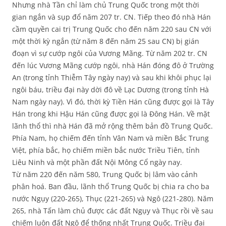
Nhưng nhà Tần chỉ làm chủ Trung Quốc trong một thời
gian ngắn và sụp đổ năm 207 tr. CN. Tiếp theo đó nhà Hán
cầm quyền cai trị Trung Quốc cho đến năm 220 sau CN với
một thời kỳ ngắn (từ năm 8 đến năm 25 sau CN) bị gián
đoạn vì sự cướp ngôi của Vương Mãng. Từ năm 202 tr. CN
đến lúc Vương Mãng cướp ngôi, nhà Hán đóng đô ở Trường
An (trong tỉnh Thiễm Tây ngày nay) và sau khi khôi phục lại
ngôi báu, triều đại này dời đô về Lạc Dương (trong tỉnh Hà
Nam ngày nay). Vì đó, thời kỳ Tiền Hán cũng được gọi là Tây
Hán trong khi Hậu Hán cũng được gọi là Đông Hán. Về mặt
lãnh thổ thì nhà Hán đã mở rộng thêm bản đồ Trung Quốc.
Phía Nam, họ chiếm đến tỉnh Vân Nam và miền Bắc Trung
Việt, phía bắc, họ chiếm miền bắc nước Triều Tiên, tỉnh
Liêu Ninh và một phần đất Nội Mông Cổ ngày nay.
Từ năm 220 đến năm 580, Trung Quốc bị lâm vào cảnh
phân hoá. Ban đầu, lãnh thổ Trung Quốc bị chia ra cho ba
nước Ngụy (220-265), Thục (221-265) và Ngô (221-280). Năm
265, nhà Tấn làm chủ được các đất Ngụy và Thục rồi về sau
chiếm luôn đất Ngô để thống nhất Trung Quốc. Triều đại