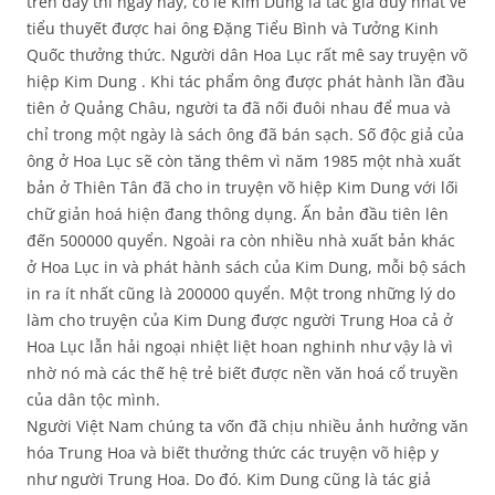
trên đây thì ngày nay, có lẽ Kim Dung là tác giả duy nhất về
tiểu thuyết được hai ông Đặng Tiểu Bình và Tưởng Kinh
Quốc thưởng thức. Người dân Hoa Lục rất mê say truyện võ
hiệp Kim Dung . Khi tác phẩm ông được phát hành lần đầu
tiên ở Quảng Châu, người ta đã nối đuôi nhau để mua và
chỉ trong một ngày là sách ông đã bán sạch. Số độc giả của
ông ở Hoa Lục sẽ còn tăng thêm vì năm 1985 một nhà xuất
bản ở Thiên Tân đã cho in truyện võ hiệp Kim Dung với lối
chữ giản hoá hiện đang thông dụng. Ấn bản đầu tiên lên
đến 500000 quyển. Ngoài ra còn nhiều nhà xuất bản khác
ở Hoa Lục in và phát hành sách của Kim Dung, mỗi bộ sách
in ra ít nhất cũng là 200000 quyển. Một trong những lý do
làm cho truyện của Kim Dung được người Trung Hoa cả ở
Hoa Lục lẫn hải ngoại nhiệt liệt hoan nghinh như vậy là vì
nhờ nó mà các thế hệ trẻ biết được nền văn hoá cổ truyền
của dân tộc mình.
Người Việt Nam chúng ta vốn đã chịu nhiều ảnh hưởng văn
hóa Trung Hoa và biết thưởng thức các truyện võ hiệp y
như người Trung Hoa. Do đó. Kim Dung cũng là tác giả