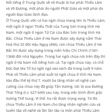
Nổi tiếng ở Trung Quốc về võ thuật là hai phái Thiếu Lâm
và Võ Đương, một phái do người Phật Giáo và một phái do
người Đạo Giáo lãnh đạo.
Ở Trung Quốc vốn có hai ngôi chùa mang tên là Thiếu Lâm,
một ngôi ở ngọn Thiếu Thất của Tung Sơn trong tỉnh Hà
Nam, một ngôi ở ngọn Tử Cái của Bàn Sơn trong tỉnh Hà
Bắc. Chùa Thiếu Lâm ở Hà Nam được xây dựng nằm Thái
Hoà thừ 20 đời Hậu Ngụy (496), còn chùa Thiếu Lâm ở Hà
Bắc thì được xây dựng trong niên hiệu Chí Chính (1341-
1368) đời nhà Nguyên. Trong hai ngôi chùa nói trên đây thì
ngôi ở Hà Nam nổi tiếng hơn cả. Tại ngôi chùa này, có chỗ
Đức Đạt Ma Tổ Sư ngồi ngó vào vách đá trong suốt 9 năm.
Phái võ Thiếu Lâm phát xuất từ ngôi chùa ở tỉnh Hà Nam.
Vào đầu thế kỷ thứ 7, mười ba tăng nhân võ nghệ cao
cường của chùa này đã giúp Tần Vương, tức là vua Đường
Thái Tông (t.v. 627-649) sau này, trong việc bình định giặc
Vương Thế Sung. Vì thế, họ rất được trọng vọng. Từ đó,
chùa Thiếu Lâm ở Hà Nam cho tăng nhân nghiên cứu và
luyện tập võ nghệ và lần lần lập ra môn phái Thiếu Lâm