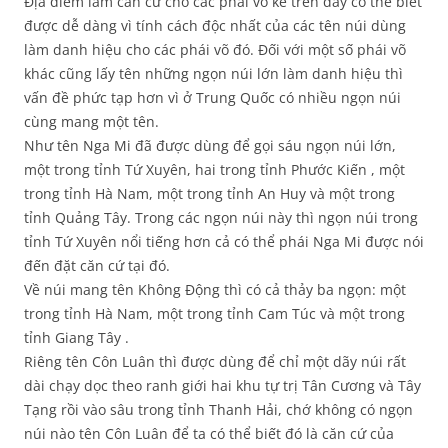
Địa điểm làm căn cứ cho các phái võ kể trên đây có thể biết
được dễ dàng vì tính cách độc nhất của các tên núi dùng
làm danh hiệu cho các phái võ đó. Đối với một số phái võ
khác cũng lấy tên những ngọn núi lớn làm danh hiệu thì
vấn đề phức tạp hơn vì ở Trung Quốc có nhiều ngọn núi
cùng mang một tên.
Như tên Nga Mi đã được dùng để gọi sáu ngọn núi lớn,
một trong tỉnh Tứ Xuyên, hai trong tỉnh Phước Kiến , một
trong tỉnh Hà Nam, một trong tỉnh An Huy và một trong
tỉnh Quảng Tây. Trong các ngọn núi này thì ngọn núi trong
tỉnh Tứ Xuyên nổi tiếng hơn cả có thể phái Nga Mi được nói
đến đặt căn cứ tại đó.
Về núi mang tên Không Động thì có cả thảy ba ngọn: một
trong tỉnh Hà Nam, một trong tỉnh Cam Túc và một trong
tỉnh Giang Tây .
Riêng tên Côn Luân thì được dùng để chỉ một dãy núi rất
dài chạy dọc theo ranh giới hai khu tự trị Tân Cương và Tây
Tạng rồi vào sâu trong tỉnh Thanh Hải, chớ không có ngọn
núi nào tên Côn Luân để ta có thể biết đó là căn cứ của