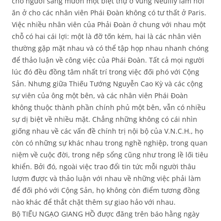
cho người sang mướn một biệt thự ở vùng Neuilly làm nơi
ăn ở cho các nhân viên Phái Đoàn không có tư thất ở Paris.
Việc nhiều nhân viên của Phải Đoàn ở chung với nhau một
chỗ có hai cái lợi: một là đỡ tốn kém, hai là các nhân viên
thường gặp mặt nhau và có thể tập họp nhau nhanh chóng
để thảo luận về công việc của Phái Đoàn. Tất cả mọi người
lúc đó đều đồng tâm nhất trí trong việc đối phó với Cộng
Sản. Nhưng giữa Thiếu Tướng Nguyễn Cao Kỳ và các cộng
sự viên của ông một bên, và các nhân viên Phái Đoàn
không thuộc thành phần chính phủ một bên, vẫn có nhiều
sự dị biệt về nhiều mặt. Chẳng những không có cái nhìn
giống nhau về các vấn đề chính trị nội bộ của V.N.C.H., họ
còn có những sự khác nhau trong nghề nghiệp, trong quan
niệm về cuộc đời, trong nếp sổng cũng như trong lề lối tiêu
khiển. Bởi đó, ngoài việc trao đổi tin tức mỗi người thâu
lượm được và thảo luận với nhau về những việc phải làm
để đối phó với Cộng Sản, họ không còn điểm tương đồng
nào khác để thắt chặt thêm sự giao hảo với nhau.
Bộ TIẾU NGẠO GIANG HỒ được đăng trên báo hằng ngày