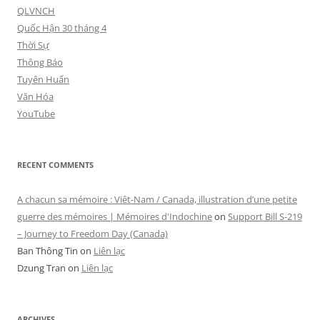
QLVNCH
Quốc Hận 30 tháng 4
Thời Sự
Thông Báo
Tuyên Huấn
Văn Hóa
YouTube
RECENT COMMENTS
A chacun sa mémoire : Viêt-Nam / Canada, illustration d’une petite
guerre des mémoires | Mémoires d'Indochine
on
Support Bill S-219
– Journey to Freedom Day (Canada)
Ban Thông Tin
on
Liên lạc
Dzung Tran
on
Liên lạc
ARCHIVES