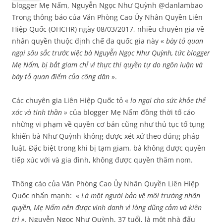
blogger Mẹ Nấm, Nguyễn Ngọc Như Quỳnh @danlambao
Trong thông báo của Văn Phòng Cao Ủy Nhân Quyền Liên
Hiệp Quốc (OHCHR) ngày 08/03/2017, nhiều chuyên gia về
nhân quyền thuộc định chế đa quốc gia này «
bày tỏ quan
ngại sâu sắc trước việc bà Nguyễn Ngọc Như Quỳnh, tức blogger
Mẹ Nấm, bị bắt giam chỉ vì thực thi quyền tự do ngôn luận và
bày tỏ quan điểm của công dân
».
Các chuyên gia Liên Hiệp Quốc tỏ «
lo ngại cho sức khỏe thể
xác và tinh thần »
của blogger Mẹ Nấm đồng thời tố cáo
những vi phạm về quyền cơ bản cũng như thủ tục tố tụng
khiến bà Như Quỳnh không được xét xử theo đúng pháp
luật. Đặc biệt trong khi bị tạm giam, bà không được quyền
tiếp xúc với và gia đình, không được quyền thăm nom.
Thông cáo của Văn Phòng Cao Ủy Nhân Quyền Liên Hiệp
Quốc nhấn mạnh: «
Là một người bảo vệ môi trường nhân
quyền, Mẹ Nấm nên được vinh danh vì lòng dũng cảm và kiên
trì ».
Nguyễn Ngọc Như Quỳnh, 37 tuổi, là một nhà đấu