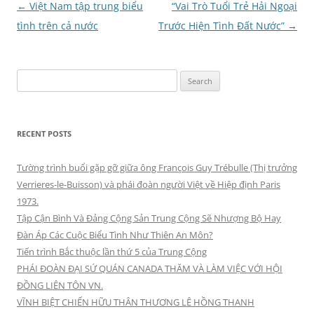
Post
←
Việt Nam tập trung biểu
“Vai Trò Tuổi Trẻ Hải Ngoại
navigation
tình trên cả nước
Trước Hiện Tình Đất Nước”
→
Search
for:
RECENT POSTS
Tường trình buổi gặp gỡ giữa ông François Guy Trébulle (Thị trưởng
Verrieres-le-Buisson) và phái đoàn người Việt về Hiệp định Paris
1973.
Tập Cận Bình Và Đảng Cộng Sản Trung Cộng Sẽ Nhượng Bộ Hay
Đàn Áp Các Cuộc Biểu Tình Như Thiên An Môn?
Tiến trình Bắc thuộc lần thứ 5 của Trung Cộng
PHÁI ĐOÀN ĐẠI SỨ QUÁN CANADA THĂM VÀ LÀM VIỆC VỚI HỘI
ĐỒNG LIÊN TÔN VN.
VĨNH BIỆT CHIẾN HỮU THÂN THƯƠNG LÊ HỒNG THANH