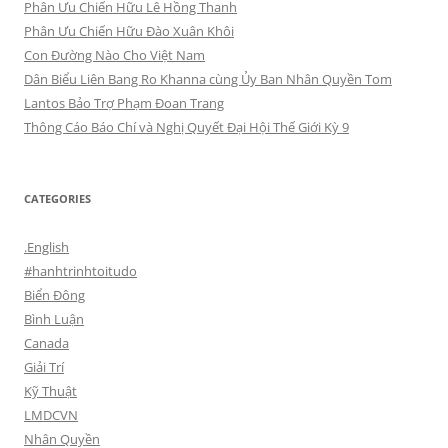
Phân Ưu Chiến Hữu Lê Hồng Thanh
Phân Ưu Chiến Hữu Đào Xuân Khôi
Con Đường Nào Cho Việt Nam
Dân Biểu Liên Bang Ro Khanna cùng Ủy Ban Nhân Quyền Tom
Lantos Bảo Trợ Phạm Đoan Trang
Thông Cáo Báo Chí và Nghị Quyết Đại Hội Thế Giới Kỳ 9
CATEGORIES
.English
#hanhtrinhtoitudo
Biển Đông
Bình Luận
Canada
Giải Trí
Kỹ Thuật
LMDCVN
Nhân Quyền