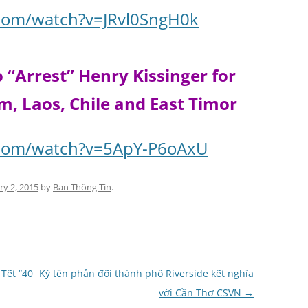
com/watch?v=JRvl0SngH0k
 “Arrest” Henry Kissinger for
m, Laos, Chile and East Timor
.com/watch?v=5ApY-P6oAxU
ry 2, 2015
by
Ban Thông Tin
.
Tết “40
Ký tên phản đối thành phố Riverside kết nghĩa
với Cần Thơ CSVN
→