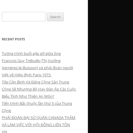
Search
for:
RECENT POSTS
Tường trình buổi gặp gỡ giữa ông
François Guy Trébulle (Thị trưởng
Verrieres-le-Buisson) và phái đoàn người
Việt về Hiệp định Paris 1973.
Tập Cận Bình Và Đảng Cộng Sản Trung
Cộng Sẽ Nhượng Bộ Hay Đàn Áp Các Cuộc
Biểu Tình Như Thiên An Môn?
Tiến trình Bắc thuộc lần thứ 5 của Trung
Cộng
PHÁI ĐOÀN ĐẠI SỨ QUÁN CANADA THĂM
VÀ LÀM VIỆC VỚI HỘI ĐỒNG LIÊN TÔN
VN.