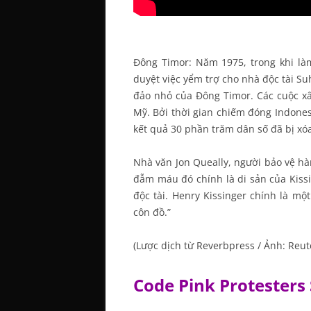
Đông Timor: Năm 1975, trong khi làm
duyệt việc yểm trợ cho nhà độc tài 
đảo nhỏ của Đông Timor. Các cuộc xâ
Mỹ. Bởi thời gian chiếm đóng Indones
kết quả 30 phần trăm dân số đã bị xóa
Nhà văn Jon Queally, người bảo vệ h
đẫm máu đó chính là di sản của Kissi
độc tài. Henry Kissinger chính là một
côn đồ.”
(Lược dịch từ Reverbpress / Ảnh: Reu
Code Pink Protesters 