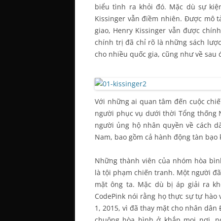
biểu tình ra khỏi đó. Mặc dù sự kiệ
Kissinger vẫn điềm nhiên. Được mô tả
giao, Henry Kissinger vẫn được chín
chính trị đã chỉ rõ là những sách lượ
cho nhiều quốc gia, cũng như về sau 
Với những ai quan tâm đến cuộc chiến
người phục vụ dưới thời Tổng thống N
người ủng hộ nhân quyền về cách dà
Nam, bao gồm cả hành động tàn bạo k
Những thành viên của nhóm hòa bình
là tội phạm chiến tranh. Một người đã 
mặt ông ta. Mặc dù bị áp giải ra 
CodePink nói rằng họ thực sự tự hào
1, 2015, vì đã thay mặt cho nhân dâ
chuộng hòa bình ở khắp mọi nơi, nó