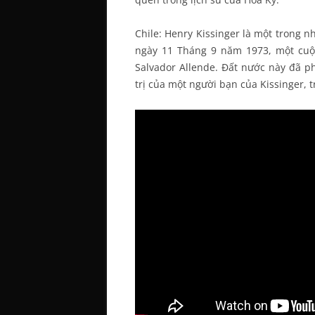
Chile: Henry Kissinger là một trong n
ngày 11 Tháng 9 năm 1973, một cuộ
Salvador Allende. Đất nước này đã ph
trị của một người bạn của Kissinger, t