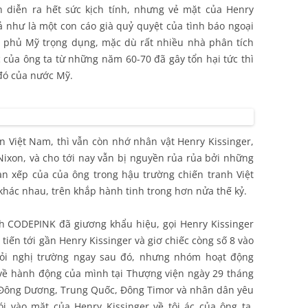
n diễn ra hết sức kịch tính, nhưng vẻ mặt của Henry
 như là một con cáo già quỷ quyệt của tình báo ngoại
h phủ Mỹ trọng dụng, mặc dù rất nhiều nhà phân tích
c của ông ta từ những năm 60-70 đã gây tổn hại tức thì
đó của nước Mỹ.
 Việt Nam, thì vẫn còn nhớ nhân vật Henry Kissinger,
ixon, và cho tới nay vẫn bị nguyền rủa rủa bởi những
n xếp của của ông trong hậu trường chiến tranh Việt
hác nhau, trên khắp hành tinh trong hơn nửa thế kỷ.
 CODEPINK đã giương khẩu hiệu, gọi Henry Kissinger
tiến tới gần Henry Kissinger và giơ chiếc còng số 8 vào
khỏi nghị trường ngay sau đó, nhưng nhóm hoạt động
 về hành động của mình tại Thượng viện ngày 29 tháng
n Đông Dương, Trung Quốc, Đông Timor và nhân dân yêu
i vào mặt của Henry Kissinger về tội ác của ông ta.