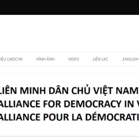
 LIỆU LMDCVN
HÌNH ẢNH
VIDEO
LIÊN LẠC
.ENGLISH
N CHẤP HÀNH
NG LẬP VIÊN