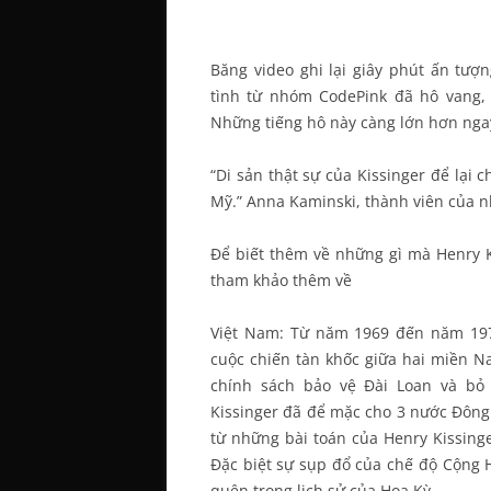
Băng video ghi lại giây phút ấn tượ
tình từ nhóm CodePink đã hô vang, “P
Những tiếng hô này càng lớn hơn nga
“Di sản thật sự của Kissinger để lại c
Mỹ.” Anna Kaminski, thành viên của n
Để biết thêm về những gì mà Henry Ki
tham khảo thêm về
Việt Nam: Từ năm 1969 đến năm 1973
cuộc chiến tàn khốc giữa hai miền N
chính sách bảo vệ Đài Loan và bỏ
Kissinger đã để mặc cho 3 nước Đông 
từ những bài toán của Henry Kissinge
Đặc biệt sự sụp đổ của chế độ Cộng
quên trong lịch sử của Hoa Kỳ.