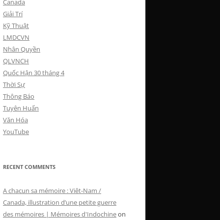
Canada
Giải Trí
Kỹ Thuật
LMDCVN
Nhân Quyền
QLVNCH
Quốc Hận 30 tháng 4
Thời Sự
Thông Báo
Tuyên Huấn
Văn Hóa
YouTube
RECENT COMMENTS
A chacun sa mémoire : Viêt-Nam /
Canada, illustration d’une petite guerre
des mémoires | Mémoires d'Indochine
on