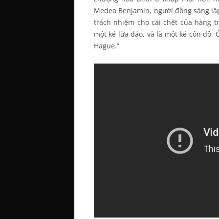
Medea Benjamin, người đồng sáng lập 
trách nhiệm cho cái chết của hàng tr
một kẻ lừa đảo, và là một kẻ côn đồ.
Hague.”