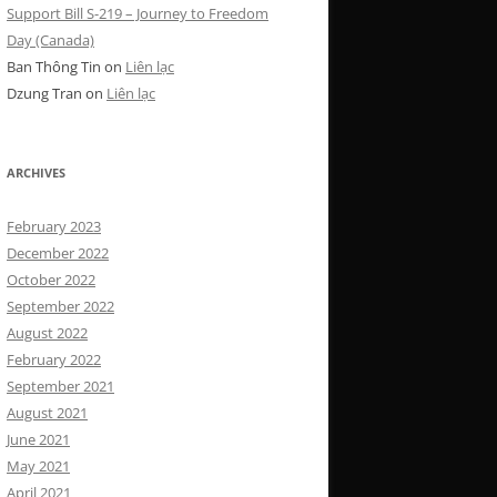
Support Bill S-219 – Journey to Freedom
Day (Canada)
Ban Thông Tin
on
Liên lạc
Dzung Tran
on
Liên lạc
ARCHIVES
February 2023
December 2022
October 2022
September 2022
August 2022
February 2022
September 2021
August 2021
June 2021
May 2021
April 2021