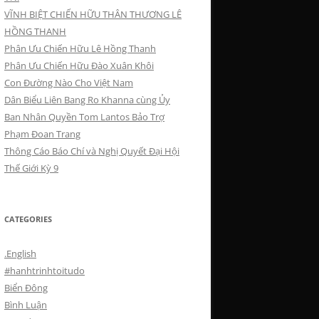
VĨNH BIỆT CHIẾN HỮU THÂN THƯƠNG LÊ
HỒNG THANH
Phân Ưu Chiến Hữu Lê Hồng Thanh
Phân Ưu Chiến Hữu Đào Xuân Khôi
Con Đường Nào Cho Việt Nam
Dân Biểu Liên Bang Ro Khanna cùng Ủy
Ban Nhân Quyền Tom Lantos Bảo Trợ
Phạm Đoan Trang
Thông Cáo Báo Chí và Nghị Quyết Đại Hội
Thế Giới Kỳ 9
CATEGORIES
.English
#hanhtrinhtoitudo
Biển Đông
Bình Luận