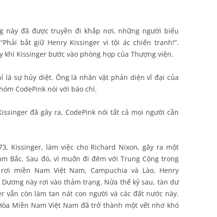
ng này đã được truyền đi khắp nơi, những người biểu
hải bắt giữ Henry Kissinger vì tội ác chiến tranh!”.
y khi Kissinger bước vào phòng họp của Thượng viện.
hỉ là sự hủy diệt. Ông là nhân vật phản diện vĩ đại của
hóm CodePink nói với báo chí.
ssinger đã gây ra, CodePink nói tất cả mọi người cần
, Kissinger, làm việc cho Richard Nixon, gây ra một
am Bắc. Sau đó, vì muốn đi đêm với Trung Cộng trong
 rơi miền Nam Việt Nam, Campuchia và Lào, Henry
Dương này rơi vào thảm trạng. Nửa thế kỷ sau, tàn dư
r vẫn còn làm tan nát con người và các đất nước này.
 Hòa Miền Nam Việt Nam đã trở thành một vết nhơ khó