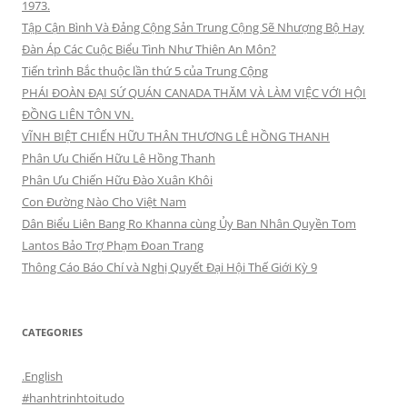
1973.
Tập Cận Bình Và Đảng Cộng Sản Trung Cộng Sẽ Nhượng Bộ Hay
Đàn Áp Các Cuộc Biểu Tình Như Thiên An Môn?
Tiến trình Bắc thuộc lần thứ 5 của Trung Cộng
PHÁI ĐOÀN ĐẠI SỨ QUÁN CANADA THĂM VÀ LÀM VIỆC VỚI HỘI
ĐỒNG LIÊN TÔN VN.
VĨNH BIỆT CHIẾN HỮU THÂN THƯƠNG LÊ HỒNG THANH
Phân Ưu Chiến Hữu Lê Hồng Thanh
Phân Ưu Chiến Hữu Đào Xuân Khôi
Con Đường Nào Cho Việt Nam
Dân Biểu Liên Bang Ro Khanna cùng Ủy Ban Nhân Quyền Tom
Lantos Bảo Trợ Phạm Đoan Trang
Thông Cáo Báo Chí và Nghị Quyết Đại Hội Thế Giới Kỳ 9
CATEGORIES
.English
#hanhtrinhtoitudo