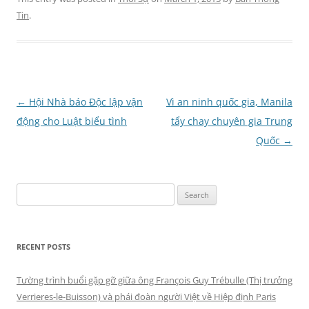
Tin
.
Post
←
Hội Nhà báo Độc lập vận
Vì an ninh quốc gia, Manila
navigation
động cho Luật biểu tình
tẩy chay chuyên gia Trung
Quốc
→
Search
for:
RECENT POSTS
Tường trình buổi gặp gỡ giữa ông François Guy Trébulle (Thị trưởng
Verrieres-le-Buisson) và phái đoàn người Việt về Hiệp định Paris