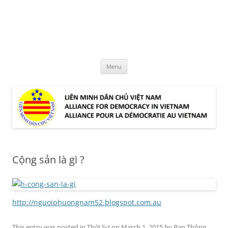
Skip
to
LMDCVN
content
Alliance for Democracy in Vietnam
Menu
Cộng sản là gì ?
http://nguoiphuongnam52.blogspot.com.au
This entry was posted in
Thời Sự
on
March 1, 2015
by
Ban Thông