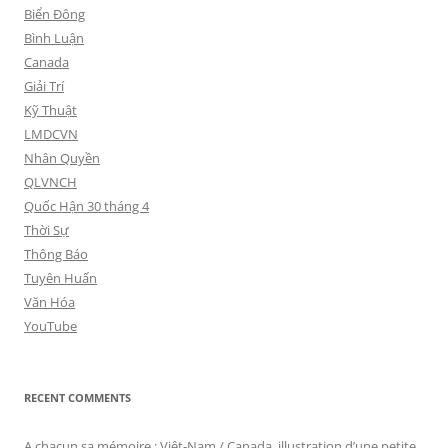
Biển Đông
Bình Luận
Canada
Giải Trí
Kỹ Thuật
LMDCVN
Nhân Quyền
QLVNCH
Quốc Hận 30 tháng 4
Thời Sự
Thông Báo
Tuyên Huấn
Văn Hóa
YouTube
RECENT COMMENTS
A chacun sa mémoire : Viêt-Nam / Canada, illustration d’une petite