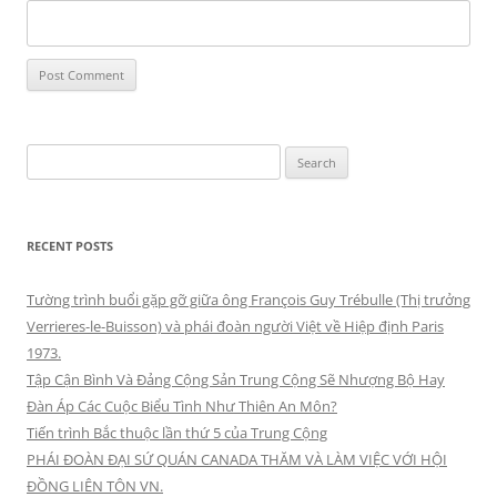
Search
for:
RECENT POSTS
Tường trình buổi gặp gỡ giữa ông François Guy Trébulle (Thị trưởng
Verrieres-le-Buisson) và phái đoàn người Việt về Hiệp định Paris
1973.
Tập Cận Bình Và Đảng Cộng Sản Trung Cộng Sẽ Nhượng Bộ Hay
Đàn Áp Các Cuộc Biểu Tình Như Thiên An Môn?
Tiến trình Bắc thuộc lần thứ 5 của Trung Cộng
PHÁI ĐOÀN ĐẠI SỨ QUÁN CANADA THĂM VÀ LÀM VIỆC VỚI HỘI
ĐỒNG LIÊN TÔN VN.