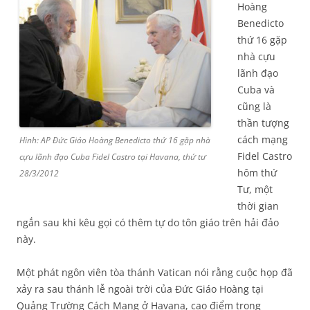
Hoàng
Benedicto
thứ 16 gặp
nhà cựu
lãnh đạo
Cuba và
cũng là
thần tượng
cách mạng
Hình: AP Đức Giáo Hoàng Benedicto thứ 16 gặp nhà
Fidel Castro
cựu lãnh đạo Cuba Fidel Castro tại Havana, thứ tư
hôm thứ
28/3/2012
Tư, một
thời gian
ngắn sau khi kêu gọi có thêm tự do tôn giáo trên hải đảo
này.
Một phát ngôn viên tòa thánh Vatican nói rằng cuộc họp đã
xảy ra sau thánh lễ ngoài trời của Đức Giáo Hoàng tại
Quảng Trường Cách Mạng ở Havana, cao điểm trong