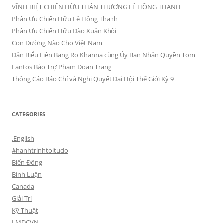
VĨNH BIỆT CHIẾN HỮU THÂN THƯƠNG LÊ HỒNG THANH
Phân Ưu Chiến Hữu Lê Hồng Thanh
Phân Ưu Chiến Hữu Đào Xuân Khôi
Con Đường Nào Cho Việt Nam
Dân Biểu Liên Bang Ro Khanna cùng Ủy Ban Nhân Quyền Tom
Lantos Bảo Trợ Phạm Đoan Trang
Thông Cáo Báo Chí và Nghị Quyết Đại Hội Thế Giới Kỳ 9
CATEGORIES
.English
#hanhtrinhtoitudo
Biển Đông
Bình Luận
Canada
Giải Trí
Kỹ Thuật
LMDCVN