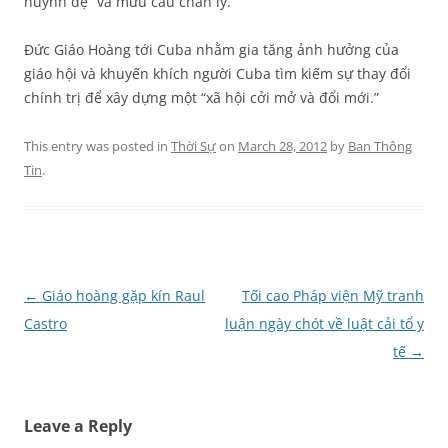
huynh đệ” và mưu cầu chân lý.
Đức Giáo Hoàng tới Cuba nhằm gia tăng ảnh hưởng của
giáo hội và khuyến khích người Cuba tìm kiếm sự thay đổi
chính trị để xây dựng một “xã hội cởi mở và đổi mới.”
This entry was posted in
Thời Sự
on
March 28, 2012
by
Ban Thông
Tin
.
Post
←
Giáo hoàng gặp kín Raul
Tối cao Pháp viện Mỹ tranh
navigation
Castro
luận ngày chót về luật cải tổ y
tế
→
Leave a Reply