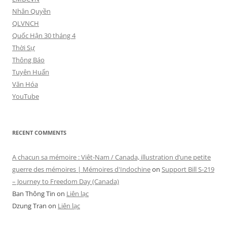
Nhân Quyền
QLVNCH
Quốc Hận 30 tháng 4
Thời Sự
Thông Báo
Tuyên Huấn
Văn Hóa
YouTube
RECENT COMMENTS
A chacun sa mémoire : Viêt-Nam / Canada, illustration d’une petite
guerre des mémoires | Mémoires d'Indochine
on
Support Bill S-219
– Journey to Freedom Day (Canada)
Ban Thông Tin
on
Liên lạc
Dzung Tran
on
Liên lạc