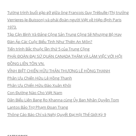
Tường trình buổi gặp gỡ giữa ông François Guy Trébulle (Thị trưởng
Verrieres-le-Buisson) và phái đoàn người Việt về Hiệp định Paris
1973.
Tập Cận Bình Và Đảng Cộng Sản Trung Cộng Sẽ Nhượng Bộ Hay
Đàn Áp Các Cuộc Biểu Tình Như Thiên An Môn?
Tiến trình Bắc thuộc lần thứ 5 của Trung Cộng
PHÁI ĐOÀN ĐẠI SỨ QUÁN CANADA THĂM VÀ LÀM VIỆC VỚI HỘI
ĐỒNG LIÊN TÔN VN.
VĨNH BIỆT CHIẾN HỮU THÂN THƯƠNG LÊ HỒNG THANH
Phân Ưu Chiến Hữu Lê Hồng Thanh
Phân Ưu Chiến Hữu Đào Xuân Khôi
Con Đường Nào Cho Việt Nam
Dân Biểu Liên Bang Ro Khanna cùng Ủy Ban Nhân Quyền Tom
Lantos Bảo Trợ Phạm Đoan Trang
Thông Cáo Báo Chí và Nghị Quyết Đại Hội Thế Giới Kỳ 9