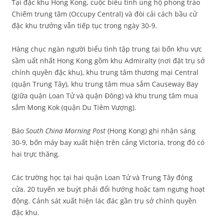
Tại đặc khu Hong Kong, cuộc biểu tình ủng hộ phong trào
Chiếm trung tâm (Occupy Central) và đòi cải cách bầu cử
đặc khu trưởng vẫn tiếp tục trong ngày 30-9.
Hàng chục ngàn người biểu tình tập trung tại bốn khu vực
sầm uất nhất Hong Kong gồm khu Admiralty (nơi đặt trụ sở
chính quyền đặc khu), khu trung tâm thương mại Central
(quận Trung Tây), khu trung tâm mua sắm Causeway Bay
(giữa quận Loan Tử và quận Đông) và khu trung tâm mua
sắm Mong Kok (quận Du Tiêm Vượng).
Báo
South China Morning Post
(Hong Kong) ghi nhận sáng
30-9, bốn máy bay xuất hiện trên cảng Victoria, trong đó có
hai trực thăng.
Các trường học tại hai quận Loan Tử và Trung Tây đóng
cửa. 20 tuyến xe buýt phải đổi hướng hoặc tạm ngưng hoạt
động. Cảnh sát xuất hiện lác đác gần trụ sở chính quyền
đặc khu.