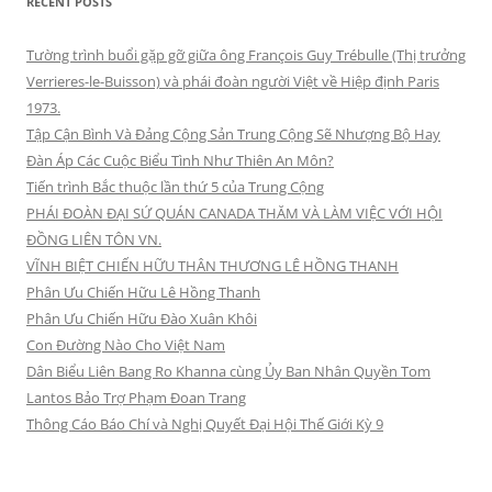
RECENT POSTS
Tường trình buổi gặp gỡ giữa ông François Guy Trébulle (Thị trưởng
Verrieres-le-Buisson) và phái đoàn người Việt về Hiệp định Paris
1973.
Tập Cận Bình Và Đảng Cộng Sản Trung Cộng Sẽ Nhượng Bộ Hay
Đàn Áp Các Cuộc Biểu Tình Như Thiên An Môn?
Tiến trình Bắc thuộc lần thứ 5 của Trung Cộng
PHÁI ĐOÀN ĐẠI SỨ QUÁN CANADA THĂM VÀ LÀM VIỆC VỚI HỘI
ĐỒNG LIÊN TÔN VN.
VĨNH BIỆT CHIẾN HỮU THÂN THƯƠNG LÊ HỒNG THANH
Phân Ưu Chiến Hữu Lê Hồng Thanh
Phân Ưu Chiến Hữu Đào Xuân Khôi
Con Đường Nào Cho Việt Nam
Dân Biểu Liên Bang Ro Khanna cùng Ủy Ban Nhân Quyền Tom
Lantos Bảo Trợ Phạm Đoan Trang
Thông Cáo Báo Chí và Nghị Quyết Đại Hội Thế Giới Kỳ 9