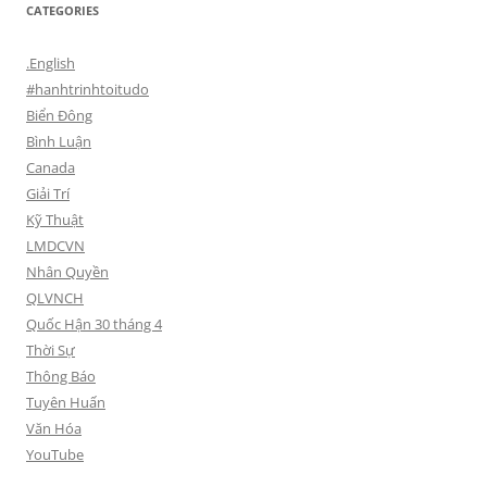
CATEGORIES
.English
#hanhtrinhtoitudo
Biển Đông
Bình Luận
Canada
Giải Trí
Kỹ Thuật
LMDCVN
Nhân Quyền
QLVNCH
Quốc Hận 30 tháng 4
Thời Sự
Thông Báo
Tuyên Huấn
Văn Hóa
YouTube