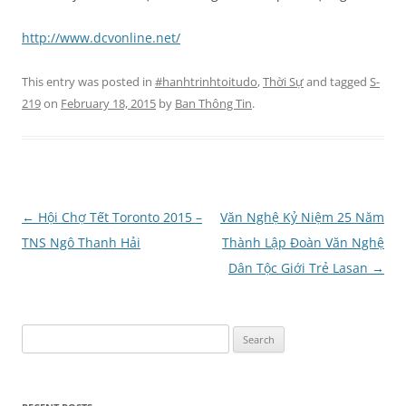
http://www.dcvonline.net/
This entry was posted in
#hanhtrinhtoitudo
,
Thời Sự
and tagged
S-
219
on
February 18, 2015
by
Ban Thông Tin
.
Post
←
Hội Chợ Tết Toronto 2015 –
Văn Nghệ Kỷ Niệm 25 Năm
navigation
TNS Ngô Thanh Hải
Thành Lập Đoàn Văn Nghệ
Dân Tộc Giới Trẻ Lasan
→
Search
for: