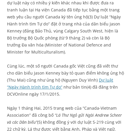
dự luật này có nhiều ý kiến khác nhau khi được đưa ra
tranh luận tại Hạ viện Canada đã tiếp tục bằng một trang
web yêu cầu người Canada ký tên ủng hộ(3) Dự luật “Ngày
Hành trình tìm Tự do” đặt ở trang nhà của dân biểu Jason
Kenney (đảng Bảo Thủ, vùng Calgary South West, hiện là
Bộ trưởng Bộ Quốc phòng (từ 9 tháng 2) và còn là Bộ
trưởng Đa văn hóa (Minister of National Defence and
Minister for Multiculturalism).
Cùng lúc, một số người Canada gốc Việt cũng đã viết thư
cho dân biểu Jason Kenney bày tỏ quan điểm không ủng hộ
(Thu Mai) cũng như ủng hộ (Nguyen Duy Vinh)
Dự luật
“Ngày Hành trình tìm Tự do”
như bản tin(4) đã đăng trên
DCVOnline ngày 17/1/2015.
Ngày 1 tháng Hai, 2015 trang web của “Canada-Vietnam
Association” đã công bố
“Lá Thư Ngỏ gửi Ngài Andrew Scheer
và các Dân biểu”
(5) không đồng ý với dự luật S-219 cùng với
22 chữ ký. Lá thư được viết bằng Anh, Pháp và Việt ngữ.