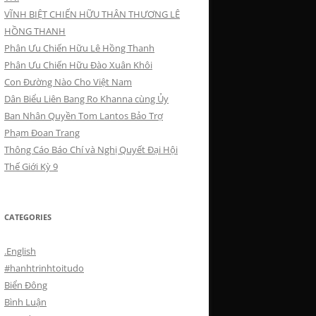
VĨNH BIỆT CHIẾN HỮU THÂN THƯƠNG LÊ
HỒNG THANH
Phân Ưu Chiến Hữu Lê Hồng Thanh
Phân Ưu Chiến Hữu Đào Xuân Khôi
Con Đường Nào Cho Việt Nam
Dân Biểu Liên Bang Ro Khanna cùng Ủy
Ban Nhân Quyền Tom Lantos Bảo Trợ
Phạm Đoan Trang
Thông Cáo Báo Chí và Nghị Quyết Đại Hội
Thế Giới Kỳ 9
CATEGORIES
.English
#hanhtrinhtoitudo
Biển Đông
Bình Luận