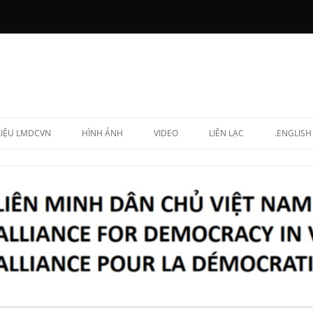
 LIỆU LMDCVN
HÌNH ẢNH
VIDEO
LIÊN LẠC
.ENGLISH
N CHẤP HÀNH
NG LẬP VIÊN