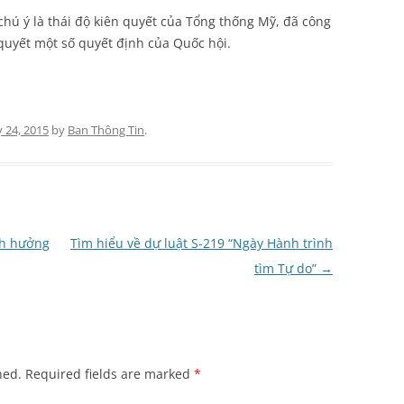
ú ý là thái độ kiên quyết của Tổng thống Mỹ, đã công
quyết một số quyết định của Quốc hội.
 24, 2015
by
Ban Thông Tin
.
nh hưởng
Tìm hiểu về dự luật S-219 “Ngày Hành trình
tìm Tự do”
→
hed.
Required fields are marked
*