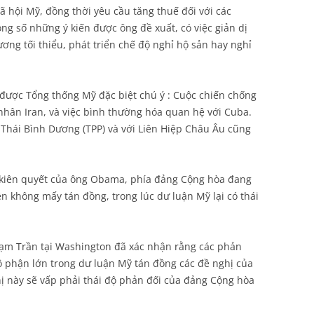
 hội Mỹ, đồng thời yêu cầu tăng thuế đối với các
ng số những ý kiến được ông đề xuất, có việc giản dị
ng tối thiểu, phát triển chế độ nghỉ hộ sản hay nghỉ
 được Tổng thống Mỹ đặc biệt chú ý : Cuộc chiến chống
nhân Iran, và việc bình thường hóa quan hệ với Cuba.
 Thái Bình Dương (TPP) và với Liên Hiệp Châu Âu cũng
h kiên quyết của ông Obama, phía đảng Cộng hòa đang
n không mấy tán đồng, trong lúc dư luận Mỹ lại có thái
hạm Trần tại Washington đã xác nhận rằng các phản
bộ phận lớn trong dư luận Mỹ tán đồng các đề nghị của
ị này sẽ vấp phải thái độ phản đối của đảng Cộng hòa