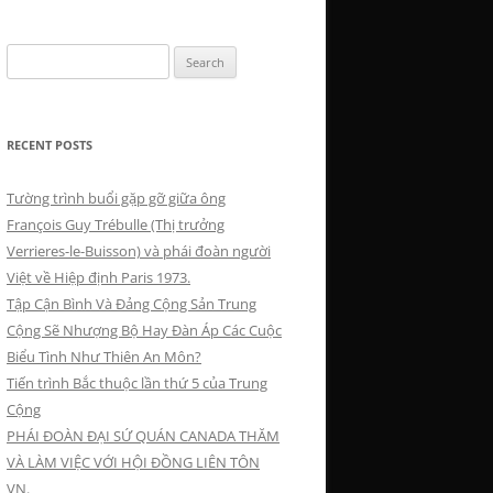
Search
for:
RECENT POSTS
Tường trình buổi gặp gỡ giữa ông
François Guy Trébulle (Thị trưởng
Verrieres-le-Buisson) và phái đoàn người
Việt về Hiệp định Paris 1973.
Tập Cận Bình Và Đảng Cộng Sản Trung
Cộng Sẽ Nhượng Bộ Hay Đàn Áp Các Cuộc
Biểu Tình Như Thiên An Môn?
Tiến trình Bắc thuộc lần thứ 5 của Trung
Cộng
PHÁI ĐOÀN ĐẠI SỨ QUÁN CANADA THĂM
VÀ LÀM VIỆC VỚI HỘI ĐỒNG LIÊN TÔN
VN.