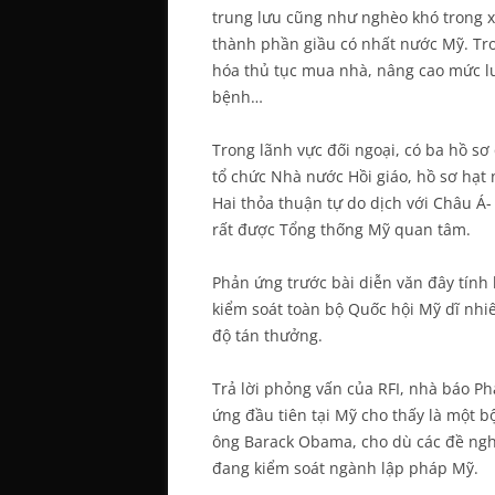
trung lưu cũng như nghèo khó trong xã
thành phần giầu có nhất nước Mỹ. Tro
hóa thủ tục mua nhà, nâng cao mức lươ
bệnh…
Trong lãnh vực đối ngoại, có ba hồ sơ
tổ chức Nhà nước Hồi giáo, hồ sơ hạt 
Hai thỏa thuận tự do dịch với Châu Á-
rất được Tổng thống Mỹ quan tâm.
Phản ứng trước bài diễn văn đây tín
kiểm soát toàn bộ Quốc hội Mỹ dĩ nhiê
độ tán thưởng.
Trả lời phỏng vấn của RFI, nhà báo P
ứng đầu tiên tại Mỹ cho thấy là một 
ông Barack Obama, cho dù các đề ngh
đang kiểm soát ngành lập pháp Mỹ.