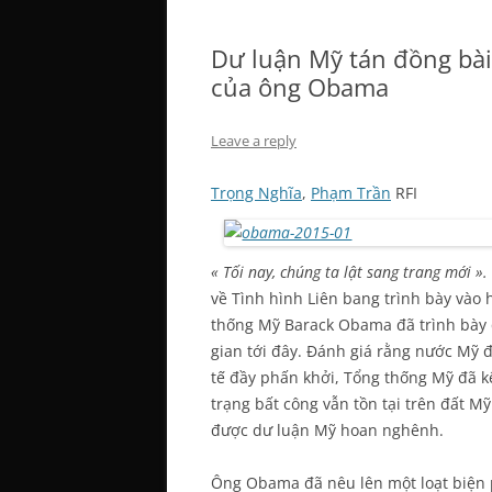
Dư luận Mỹ tán đồng bài
của ông Obama
Leave a reply
Trọng Nghĩa
,
Phạm Trần
RFI
« Tối nay, chúng ta lật sang trang mới ».
về Tình hình Liên bang trình bày vào
thống Mỹ Barack Obama đã trình bày 
gian tới đây. Đánh giá rằng nước Mỹ 
tế đầy phấn khởi, Tổng thống Mỹ đã k
trạng bất công vẫn tồn tại trên đất 
được dư luận Mỹ hoan nghênh.
Ông Obama đã nêu lên một loạt biện