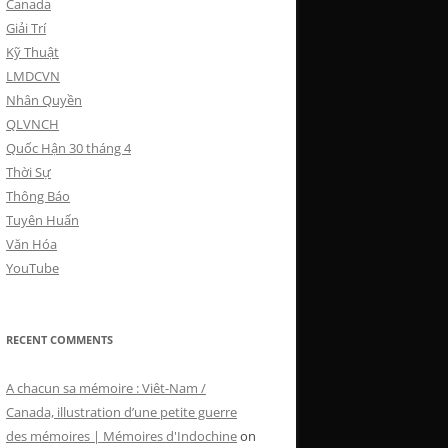
Canada
Giải Trí
Kỹ Thuật
LMDCVN
Nhân Quyền
QLVNCH
Quốc Hận 30 tháng 4
Thời Sự
Thông Báo
Tuyên Huấn
Văn Hóa
YouTube
RECENT COMMENTS
A chacun sa mémoire : Viêt-Nam /
Canada, illustration d’une petite guerre
des mémoires | Mémoires d'Indochine
on