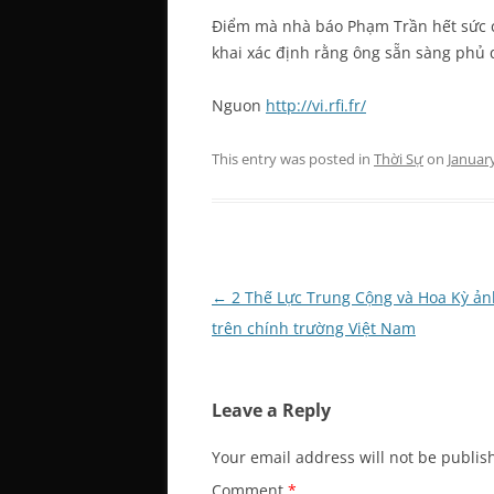
Điểm mà nhà báo Phạm Trần hết sức ch
khai xác định rằng ông sẵn sàng phủ 
Nguon
http://vi.rfi.fr/
This entry was posted in
Thời Sự
on
January
Post
←
2 Thế Lực Trung Cộng và Hoa Kỳ ả
navigation
trên chính trường Việt Nam
Leave a Reply
Your email address will not be publis
Comment
*