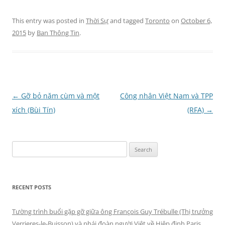
This entry was posted in
Thời Sự
and tagged
Toronto
on
October 6,
2015
by
Ban Thông Tin
.
Post
←
Gỡ bỏ năm cùm và một
Công nhân Việt Nam và TPP
navigation
xích (Bùi Tín)
(RFA)
→
Search
for:
RECENT POSTS
Tường trình buổi gặp gỡ giữa ông François Guy Trébulle (Thị trưởng
Verrieres-le-Buisson) và phái đoàn người Việt về Hiệp định Paris