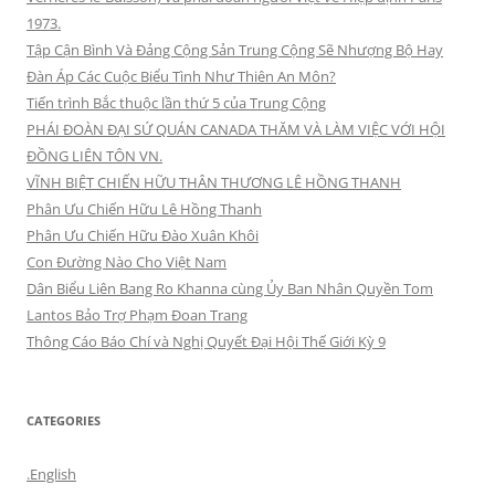
1973.
Tập Cận Bình Và Đảng Cộng Sản Trung Cộng Sẽ Nhượng Bộ Hay
Đàn Áp Các Cuộc Biểu Tình Như Thiên An Môn?
Tiến trình Bắc thuộc lần thứ 5 của Trung Cộng
PHÁI ĐOÀN ĐẠI SỨ QUÁN CANADA THĂM VÀ LÀM VIỆC VỚI HỘI
ĐỒNG LIÊN TÔN VN.
VĨNH BIỆT CHIẾN HỮU THÂN THƯƠNG LÊ HỒNG THANH
Phân Ưu Chiến Hữu Lê Hồng Thanh
Phân Ưu Chiến Hữu Đào Xuân Khôi
Con Đường Nào Cho Việt Nam
Dân Biểu Liên Bang Ro Khanna cùng Ủy Ban Nhân Quyền Tom
Lantos Bảo Trợ Phạm Đoan Trang
Thông Cáo Báo Chí và Nghị Quyết Đại Hội Thế Giới Kỳ 9
CATEGORIES
.English