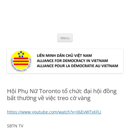
Skip
to
LMDCVN
content
Alliance for Democracy in Vietnam
Menu
Hội Phụ Nữ Toronto tổ chức đại hội đồng
bất thường về việc treo cờ vàng
https://www.youtube.com/watch?v=06EvWTsKFLI
SBTN TV