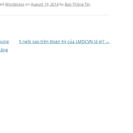
ged
Wordpress
on
August 19, 2014
by
Ban Thông Tin
.
hung
5 ngôi sao trên Đoàn Kỳ của LMDCVN là gì?
→
căng