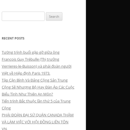
Search
for:
RECENT POSTS
Tường trình buổi gặp gỡ giữa ông
François Guy Trébulle (Thị trưởng
Verrieres-le-Buisson) và phái đoàn người
Việt về Hiệp định Paris 1973.
Tập Cận Bình Và Đảng Cộng Sản Trung
Cộng Sẽ Nhượng Bộ Hay Đàn Áp Các Cuộc
Biểu Tình Như Thiên An Môn?
Tiến trình Bắc thuộc lần thứ 5 của Trung
Cộng
PHÁI ĐOÀN ĐẠI SỨ QUÁN CANADA THĂM
VÀ LÀM VIỆC VỚI HỘI ĐỒNG LIÊN TÔN
VN.