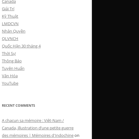
Canada
Giải Trí
Kỹ Thuật
LMDCVN
Nhân Quyền
QLVNCH
Quốc Hận 30 tháng 4
Thời Sự
Thông Báo
Tuyên Huấn
Văn Hóa
YouTube
RECENT COMMENTS
A chacun sa mémoire : Viêt-Nam /
Canada, illustration d’une petite guerre
des mémoires | Mémoires d'Indochine
on