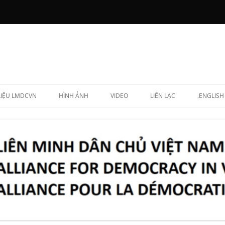
 LIỆU LMDCVN
HÌNH ẢNH
VIDEO
LIÊN LẠC
.ENGLISH
N CHẤP HÀNH
NG LẬP VIÊN