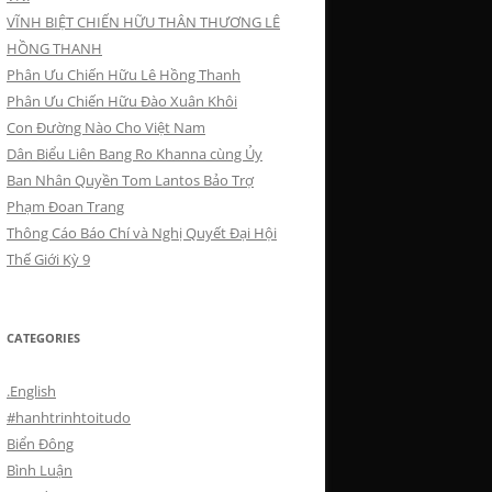
VĨNH BIỆT CHIẾN HỮU THÂN THƯƠNG LÊ
HỒNG THANH
Phân Ưu Chiến Hữu Lê Hồng Thanh
Phân Ưu Chiến Hữu Đào Xuân Khôi
Con Đường Nào Cho Việt Nam
Dân Biểu Liên Bang Ro Khanna cùng Ủy
Ban Nhân Quyền Tom Lantos Bảo Trợ
Phạm Đoan Trang
Thông Cáo Báo Chí và Nghị Quyết Đại Hội
Thế Giới Kỳ 9
CATEGORIES
.English
#hanhtrinhtoitudo
Biển Đông
Bình Luận