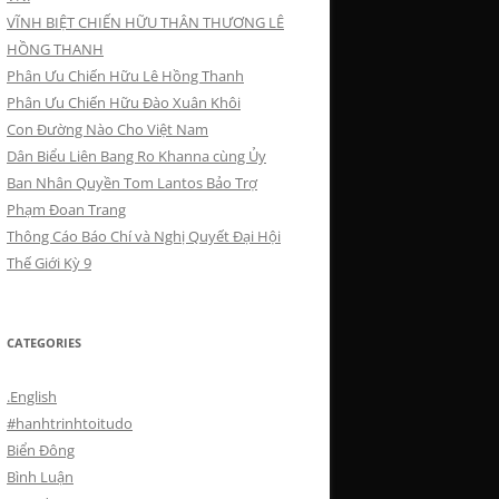
VĨNH BIỆT CHIẾN HỮU THÂN THƯƠNG LÊ
HỒNG THANH
Phân Ưu Chiến Hữu Lê Hồng Thanh
Phân Ưu Chiến Hữu Đào Xuân Khôi
Con Đường Nào Cho Việt Nam
Dân Biểu Liên Bang Ro Khanna cùng Ủy
Ban Nhân Quyền Tom Lantos Bảo Trợ
Phạm Đoan Trang
Thông Cáo Báo Chí và Nghị Quyết Đại Hội
Thế Giới Kỳ 9
CATEGORIES
.English
#hanhtrinhtoitudo
Biển Đông
Bình Luận