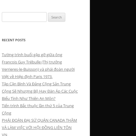
Search
for:
RECENT POSTS
Tường trình buổi gặp gỡ giữa ông
François Guy Trébulle (Thị trưởng
Verrieres-le-Buisson) và phái đoàn người
Việt về Hiệp định Paris 1973.
Tập Cận Bình Và Đảng Cộng Sản Trung
Cộng Sẽ Nhượng Bộ Hay Đàn Áp Các Cuộc
Biểu Tình Như Thiên An Môn?
Tiến trình Bắc thuộc lần thứ 5 của Trung
Cộng
PHÁI ĐOÀN ĐẠI SỨ QUÁN CANADA THĂM
VÀ LÀM VIỆC VỚI HỘI ĐỒNG LIÊN TÔN
VN.