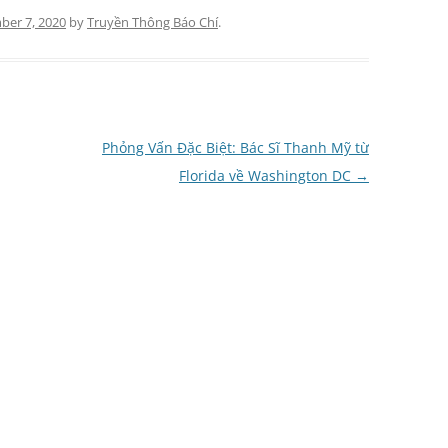
er 7, 2020
by
Truyền Thông Báo Chí
.
Phỏng Vấn Đặc Biệt: Bác Sĩ Thanh Mỹ từ
Florida về Washington DC
→