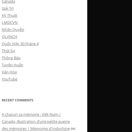
Canada
Giải Trí
Kỹ Thuật
LMDCVN
Nhân Quyền
QLVNCH
Quốc Hận 30 tháng 4
Thời Sự
Thông Báo
Tuyên Huấn
Văn Hóa
YouTube
RECENT COMMENTS
A chacun sa mémoire : Viêt-Nam /
Canada, illustration d’une petite guerre
des mémoires | Mémoires d'Indochine
on