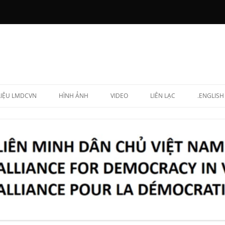
 LIỆU LMDCVN
HÌNH ẢNH
VIDEO
LIÊN LẠC
.ENGLISH
N CHẤP HÀNH
NG LẬP VIÊN