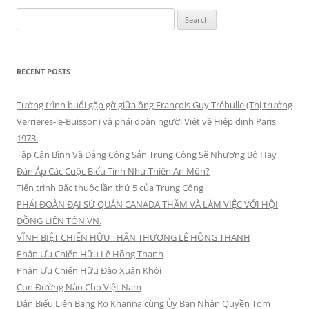
Search
for:
RECENT POSTS
Tường trình buổi gặp gỡ giữa ông François Guy Trébulle (Thị trưởng
Verrieres-le-Buisson) và phái đoàn người Việt về Hiệp định Paris
1973.
Tập Cận Bình Và Đảng Cộng Sản Trung Cộng Sẽ Nhượng Bộ Hay
Đàn Áp Các Cuộc Biểu Tình Như Thiên An Môn?
Tiến trình Bắc thuộc lần thứ 5 của Trung Cộng
PHÁI ĐOÀN ĐẠI SỨ QUÁN CANADA THĂM VÀ LÀM VIỆC VỚI HỘI
ĐỒNG LIÊN TÔN VN.
VĨNH BIỆT CHIẾN HỮU THÂN THƯƠNG LÊ HỒNG THANH
Phân Ưu Chiến Hữu Lê Hồng Thanh
Phân Ưu Chiến Hữu Đào Xuân Khôi
Con Đường Nào Cho Việt Nam
Dân Biểu Liên Bang Ro Khanna cùng Ủy Ban Nhân Quyền Tom