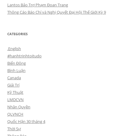
Lantos Bảo Trợ Phạm Đoan Trang
Thông Cáo Báo Chí và Nghị Quyết Đại Hội Thế Giới Kỳ 9
CATEGORIES
.English
#hanhtrinhtoitudo
Biển Đông
Bình Luận
Canada
Giải Trí
Kỹ Thuật
LMDCVN
Nhân Quyền
QLVNCH
Quốc Hận 30 tháng 4
Thời Sự