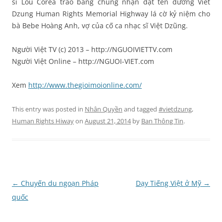
sĩ Lou Corea trao bằng chúng nhận đặt tên đường Viet
Dzung Human Rights Memorial Highway lá cờ kỷ niệm cho
bà Bebe Hoàng Anh, vợ của cố ca nhạc sĩ Việt Dzũng.
Người Việt TV (c) 2013 – http://NGUOIVIETTV.com
Người Việt Online – http://NGUOI-VIET.com
Xem
http://www.thegioimoionline.com/
This entry was posted in
Nhân Quyền
and tagged
#vietdzung
,
Human Rights Hiway
on
August 21, 2014
by
Ban Thông Tin
.
Post
←
Chuyến du ngoạn Pháp
Dạy Tiếng Việt ở Mỹ
→
navigation
quốc