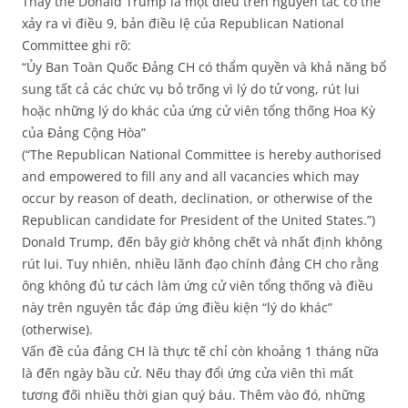
Thay thế Donald Trump là một điều trên nguyên tắc có thể
xảy ra vì điều 9, bản điều lệ của Republican National
Committee ghi rõ:
“Ủy Ban Toàn Quốc Đảng CH có thẩm quyền và khả năng bổ
sung tất cả các chức vụ bỏ trống vì lý do tử vong, rút lui
hoặc những lý do khác của ứng cử viên tổng thống Hoa Kỳ
của Đảng Cộng Hòa”
(“The Republican National Committee is hereby authorised
and empowered to fill any and all vacancies which may
occur by reason of death, declination, or otherwise of the
Republican candidate for President of the United States.”)
Donald Trump, đến bây giờ không chết và nhất định không
rút lui. Tuy nhiên, nhiều lãnh đạo chính đảng CH cho rằng
ông không đủ tư cách làm ứng cử viên tổng thống và điều
này trên nguyên tắc đáp ứng điều kiện “lý do khác”
(otherwise).
Vấn đề của đảng CH là thực tế chỉ còn khoảng 1 tháng nữa
là đến ngày bầu cử. Nếu thay đổi ứng cửa viên thì mất
tương đối nhiều thời gian quý báu. Thêm vào đó, những