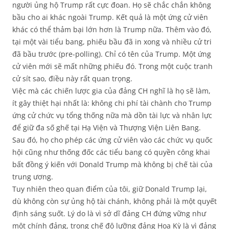
người ủng hộ Trump rất cực đoan. Họ sẽ chắc chắn không
bầu cho ai khác ngoài Trump. Kết quả là một ứng cử viên
khác có thể thảm bại lớn hơn là Trump nữa. Thêm vào đó,
tại một vài tiểu bang, phiếu bầu đã in xong và nhiều cử tri
đã bầu trước (pre-polling). Chỉ có tên của Trump. Một ứng
cử viên mới sẽ mất những phiếu đó. Trong một cuộc tranh
cử sít sao, điều này rất quan trọng.
Việc mà các chiến lược gia của đảng CH nghĩ là họ sẽ làm,
ít gây thiệt hại nhất là: không chi phí tài chành cho Trump
ứng cử chức vụ tổng thống nữa mà dồn tài lực và nhân lực
để giữ đa số ghế tại Hạ Viện và Thượng Viện Liên Bang.
Sau đó, họ cho phép các ứng cử viên vào các chức vụ quốc
hội cũng như thống đốc các tiểu bang có quyền công khai
bất đồng ý kiến với Donald Trump mà không bị chế tài của
trung ương.
Tuy nhiên theo quan điểm của tôi, giữ Donald Trump lại,
dù không còn sự ủng hộ tài chánh, không phải là một quyết
định sáng suốt. Lý do là vì sở dĩ đảng CH đứng vững như
một chính đảng, trong chế độ lưỡng đảng Hoa Kỳ là vì đảng