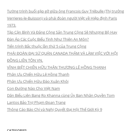
Tường trình buổi gặp gỡ giữa ông François Guy Trébulle (Thị trưởng
Verrieres-le-Buisson) và phái đoàn người Việt về Hiệp định Paris
1973.
Tập Cận Bình Và Đảng Cộng Sản Trung Cộng Sẽ Nhượng Bộ Hay
Đàn Áp Các Cuộc Biểu Tình Như Thiên An Môn?
Tiến trình Bắc thuộc lần thứ 5 của Trung Cộng
PHÁI ĐOÀN ĐẠI SỨ QUÁN CANADA THĂM VÀ LÀM VIỆC VỚI HỘI
ĐỒNG LIÊN TÔN VN.
VĨNH BIỆT CHIẾN HỮU THÂN THƯƠNG LÊ HỒNG THANH
Phân Ưu Chiến Hữu Lê Hồng Thanh
Phân Ưu Chiến Hữu Đào Xuân Khôi
Con Đường Nào Cho Việt Nam
Dân Biểu Liên Bang Ro Khanna cùng Ủy Ban Nhân Quyền Tom
Lantos Bảo Trợ Phạm Đoan Trang
Thông Cáo Báo Chí và Nghị Quyết Đại Hội Thế Giới Kỳ 9
CATEGORIES