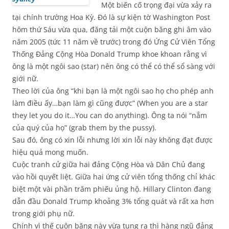
Một biến cố trọng đại vừa xảy ra
tại chính trường Hoa Kỳ. Đó là sự kiện tờ Washington Post
hôm thứ Sáu vừa qua, đăng tải một cuộn băng ghi âm vào
năm 2005 (tức 11 năm về trước) trong đó Ứng Cử Viên Tổng
Thống Đảng Cộng Hòa Donald Trump khoe khoan rằng vì
ông là một ngôi sao (star) nên ông có thể có thể sổ sàng với
giới nữ.
Theo lời của ông “khi bạn là một ngôi sao họ cho phép anh
làm điều ấy…bạn làm gì cũng được” (When you are a star
they let you do it…You can do anything). Ông ta nói “nắm
của quý của họ” (grab them by the pussy).
Sau đó, ông có xin lỗi nhưng lời xin lỗi này không đạt được
hiệu quả mong muốn.
Cuộc tranh cử giữa hai đảng Cộng Hòa và Dân Chủ đang
vào hồi quyết liệt. Giữa hai ứng cử viên tổng thống chỉ khác
biệt một vài phần trăm phiếu ủng hộ. Hillary Clinton đang
dẫn đầu Donald Trump khoảng 3% tổng quát và rất xa hơn
trong giới phụ nữ.
Chính vì thế cuộn băng này vừa tung ra thì hàng ngũ đảng