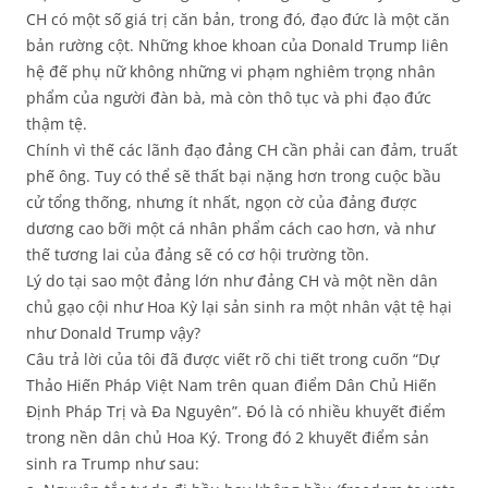
CH có một số giá trị căn bản, trong đó, đạo đức là một căn
bản rường cột. Những khoe khoan của Donald Trump liên
hệ đế phụ nữ không những vi phạm nghiêm trọng nhân
phẩm của người đàn bà, mà còn thô tục và phi đạo đức
thậm tệ.
Chính vì thế các lãnh đạo đảng CH cần phải can đảm, truất
phế ông. Tuy có thể sẽ thất bại nặng hơn trong cuộc bầu
cử tổng thống, nhưng ít nhất, ngọn cờ của đảng được
dương cao bỡi một cá nhân phẩm cách cao hơn, và như
thế tương lai của đảng sẽ có cơ hội trường tồn.
Lý do tại sao một đảng lớn như đảng CH và một nền dân
chủ gạo cội như Hoa Kỳ lại sản sinh ra một nhân vật tệ hại
như Donald Trump vậy?
Câu trả lời của tôi đã được viết rõ chi tiết trong cuốn “Dự
Thảo Hiến Pháp Việt Nam trên quan điểm Dân Chủ Hiến
Định Pháp Trị và Đa Nguyên”. Đó là có nhiều khuyết điểm
trong nền dân chủ Hoa Ký. Trong đó 2 khuyết điểm sản
sinh ra Trump như sau: