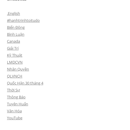
.English
#hanhtrinhtoitudo
Biển Đông
Bình Luận
Canada
Giải Trí
Kỹ Thuật
LMDCVN
Nhân Quyền
QLVNCH
Quốc Hận 30 tháng 4
Thời Sự
Thông Báo
Tuyên Huấn
Văn Hóa
YouTube