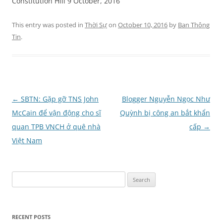
Constitution Hill 9 October, 2016
This entry was posted in
Thời Sự
on
October 10, 2016
by
Ban Thông
Tin
.
Post
←
SBTN: Gặp gỡ TNS John
Blogger Nguyễn Ngọc Như
navigation
McCain để vận động cho sĩ
Quỳnh bị công an bắt khẩn
quan TPB VNCH ở quê nhà
cấp
→
Việt Nam
Search
for:
RECENT POSTS