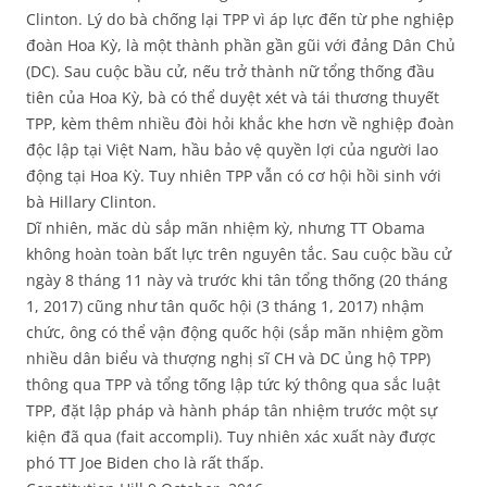
Clinton. Lý do bà chống lại TPP vì áp lực đến từ phe nghiệp
đoàn Hoa Kỳ, là một thành phần gần gũi với đảng Dân Chủ
(DC). Sau cuộc bầu cử, nếu trở thành nữ tổng thống đầu
tiên của Hoa Kỳ, bà có thể duyệt xét và tái thương thuyết
TPP, kèm thêm nhiều đòi hỏi khắc khe hơn về nghiệp đoàn
độc lập tại Việt Nam, hầu bảo vệ quyền lợi của người lao
động tại Hoa Kỳ. Tuy nhiên TPP vẫn có cơ hội hồi sinh với
bà Hillary Clinton.
Dĩ nhiên, măc dù sắp mãn nhiệm kỳ, nhưng TT Obama
không hoàn toàn bất lực trên nguyên tắc. Sau cuộc bầu cử
ngày 8 tháng 11 này và trước khi tân tổng thống (20 tháng
1, 2017) cũng như tân quốc hội (3 tháng 1, 2017) nhậm
chức, ông có thể vận động quốc hội (sắp mãn nhiệm gồm
nhiều dân biểu và thượng nghị sĩ CH và DC ủng hộ TPP)
thông qua TPP và tổng tống lập tức ký thông qua sắc luật
TPP, đặt lập pháp và hành pháp tân nhiệm trước một sự
kiện đã qua (fait accompli). Tuy nhiên xác xuất này được
phó TT Joe Biden cho là rất thấp.