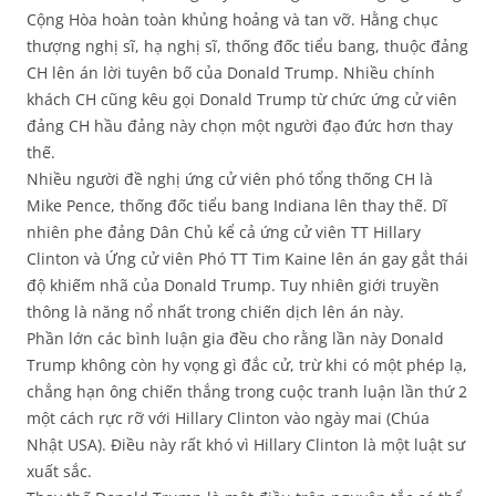
Cộng Hòa hoàn toàn khủng hoảng và tan vỡ. Hằng chục
thượng nghị sĩ, hạ nghị sĩ, thống đốc tiểu bang, thuộc đảng
CH lên án lời tuyên bố của Donald Trump. Nhiều chính
khách CH cũng kêu gọi Donald Trump từ chức ứng cử viên
đảng CH hầu đảng này chọn một người đạo đức hơn thay
thế.
Nhiều người đề nghị ứng cử viên phó tổng thống CH là
Mike Pence, thống đốc tiểu bang Indiana lên thay thế. Dĩ
nhiên phe đảng Dân Chủ kể cả ứng cử viên TT Hillary
Clinton và Ứng cử viên Phó TT Tim Kaine lên án gay gắt thái
độ khiếm nhã của Donald Trump. Tuy nhiên giới truyền
thông là năng nổ nhất trong chiến dịch lên án này.
Phần lớn các bình luận gia đều cho rằng lần này Donald
Trump không còn hy vọng gì đắc cử, trừ khi có một phép lạ,
chẳng hạn ông chiến thắng trong cuộc tranh luận lần thứ 2
một cách rực rỡ với Hillary Clinton vào ngày mai (Chúa
Nhật USA). Điều này rất khó vì Hillary Clinton là một luật sư
xuất sắc.