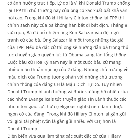
có ảnh hưởng trực tiếp. Lý do là vì khi Donald Trump chống
lại TPP thì chủ trương này của ông có xác xuất bất khả vãn
hồi cao. Trong khi đó khi Hillary Clinton chống lại TPP thì
chính sách này của bà không hẳn bất di bất dịch. Tháng 8
vừa qua, Bà đã bổ nhiệm ông Ken Salazar vào đội ngũ
tranh cử của bà. Ông Salazar là một trong những tác giả
của TPP. Nếu bà đắc cử thì ông sẽ hướng dẫn bà trong thủ
tục chuyển giao quyền lực từ Obama sang tân tổng thống.
Cuộc bầu cử Hoa Kỳ năm nay là một cuộc bầu cử mang
nhiều mâu thuẫn nội bộ của 2 đảng. Những chủ trương về
mậu dịch của Trump tương phản với những chủ trương
chính thống của đảng CH là Mậu Dịch Tự Do. Tuy nhiên
Donald Trump bị ảnh hưởng và được sự ủng hộ nhiều của
các nhóm Evangelicals tức truyền giáo Tin Lành thuộc các
nhóm tôn giáo cực hữu (religious rights) nên dành được
ngọn cờ của đảng. Trong khi đó Hillary Clinton lại gần gũi
với giới tài phiệt (vốn là gần gũi nhiều với CH) hơn là
Donald Trump.
Diễn biến vừa qua làm tăng xác xuất đắc cử của Hillary