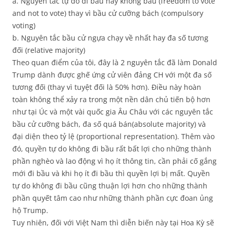
a. Nguyên tắc tự do đi bầu hay không bầu (freedom to vote
and not to vote) thay vì bầu cử cưỡng bách (compulsory
voting)
b. Nguyên tắc bầu cử ngựa chạy về nhất hay đa số tương
đối (relative majority)
Theo quan điểm của tôi, đây là 2 nguyên tắc đã làm Donald
Trump dành được ghế ứng cử viên đảng CH với một đa số
tương đối (thay vì tuyệt đối là 50% hơn). Điều này hoàn
toàn không thể xảy ra trong một nền dân chủ tiến bộ hơn
như tại Úc và một vài quốc gia Âu Châu với các nguyên tắc
bầu cử cưỡng bách, đa số quá bán(absolute majority) và
đại diện theo tỷ lệ (proportional representation). Thêm vào
đó, quyền tự do không đi bầu rất bất lợi cho những thành
phần nghèo và lao động vì họ ít thông tin, cần phải cố gắng
mới đi bầu và khi họ ít đi bầu thì quyền lợi bị mất. Quyền
tự do không đi bầu cũng thuận lợi hơn cho những thành
phần quyết tâm cao như những thành phần cực đoan ủng
hộ Trump.
Tuy nhiên, đối với Việt Nam thì diễn biến này tại Hoa Kỳ sẽ