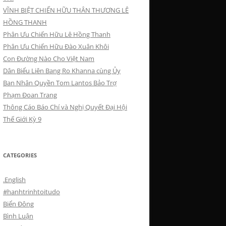
VĨNH BIỆT CHIẾN HỮU THÂN THƯƠNG LÊ
HỒNG THANH
Phân Ưu Chiến Hữu Lê Hồng Thanh
Phân Ưu Chiến Hữu Đào Xuân Khôi
Con Đường Nào Cho Việt Nam
Dân Biểu Liên Bang Ro Khanna cùng Ủy
Ban Nhân Quyền Tom Lantos Bảo Trợ
Phạm Đoan Trang
Thông Cáo Báo Chí và Nghị Quyết Đại Hội
Thế Giới Kỳ 9
CATEGORIES
.English
#hanhtrinhtoitudo
Biển Đông
Bình Luận