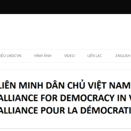
 LIỆU LMDCVN
HÌNH ẢNH
VIDEO
LIÊN LẠC
.ENGLISH
N CHẤP HÀNH
NG LẬP VIÊN