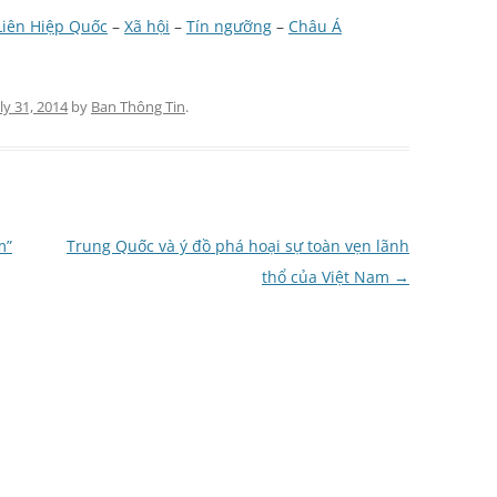
Liên Hiệp Quốc
–
Xã hội
–
Tín ngưỡng
–
Châu Á
uly 31, 2014
by
Ban Thông Tin
.
m”
Trung Quốc và ý đồ phá hoại sự toàn vẹn lãnh
thổ của Việt Nam
→