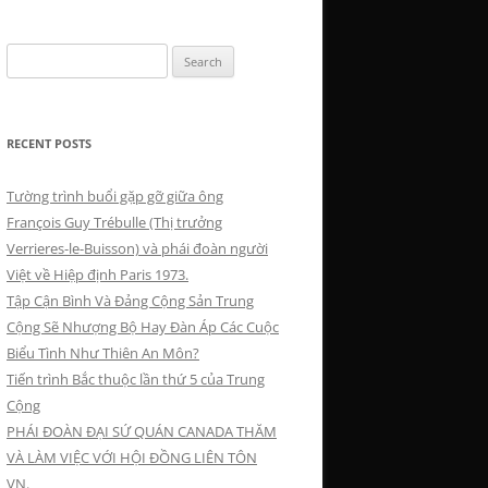
Search
for:
RECENT POSTS
Tường trình buổi gặp gỡ giữa ông
François Guy Trébulle (Thị trưởng
Verrieres-le-Buisson) và phái đoàn người
Việt về Hiệp định Paris 1973.
Tập Cận Bình Và Đảng Cộng Sản Trung
Cộng Sẽ Nhượng Bộ Hay Đàn Áp Các Cuộc
Biểu Tình Như Thiên An Môn?
Tiến trình Bắc thuộc lần thứ 5 của Trung
Cộng
PHÁI ĐOÀN ĐẠI SỨ QUÁN CANADA THĂM
VÀ LÀM VIỆC VỚI HỘI ĐỒNG LIÊN TÔN
VN.