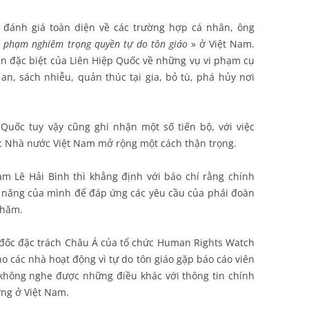
 đánh giá toàn diện về các trường hợp cá nhân, ông
i phạm nghiêm trọng quyền tự do tôn giáo
» ở Việt Nam.
n đặc biệt của Liên Hiệp Quốc về những vụ vi phạm cụ
n, sách nhiễu, quản thúc tại gia, bỏ tù, phá hủy nơi
 Quốc tuy vậy cũng ghi nhận một số tiến bộ, với việc
c Nhà nước Việt Nam mở rộng một cách thận trọng.
am Lê Hải Bình thì khẳng định với báo chí rằng chính
ả năng của mình để đáp ứng các yêu cầu của phái đoàn
thăm.
đốc đặc trách Châu Á của tổ chức Human Rights Watch
o các nhà hoạt động vì tự do tôn giáo gặp báo cáo viên
 không nghe được những điều khác với thông tin chính
ỡng ở Việt Nam.