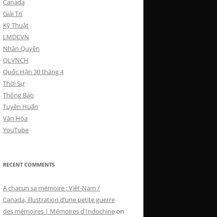
Canada
Giải Trí
Kỹ Thuật
LMDCVN
Nhân Quyền
QLVNCH
Quốc Hận 30 tháng 4
Thời Sự
Thông Báo
Tuyên Huấn
Văn Hóa
YouTube
RECENT COMMENTS
A chacun sa mémoire : Viêt-Nam /
Canada, illustration d’une petite guerre
des mémoires | Mémoires d'Indochine
on