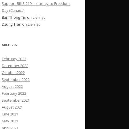
Support Bill S-219 – Journey to Freedom
Day (Canada)
Ban Thông Tin
on
Liên lạc
Dzung Tran
on
Liên lạc
ARCHIVES
February 2023
December 2022
October 2022
September 2022
August 2022
February 2022
September 2021
August 2021
June 2021
May 2021
April 2021