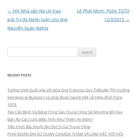
Post
←
Hội Nhà văn Na Uy trao
Lê Phát Minh: Putin TGTQ
navigation
giải Tự do Ngôn luận cho ông
12/3/2015
→
Nguyễn Xuân Nghĩa
Search
for:
RECENT POSTS
Tường trình buổi gặp gỡ giữa ông François Guy Trébulle (Thị trưởng
Verrieres-le-Buisson) và phái đoàn người Việt về Hiệp định Paris
1973.
Tập Cận Bình Và Đảng Cộng Sản Trung Cộng Sẽ Nhượng Bộ Hay
Đàn Áp Các Cuộc Biểu Tình Như Thiên An Môn?
Tiến trình Bắc thuộc lần thứ 5 của Trung Cộng
PHÁI ĐOÀN ĐẠI SỨ QUÁN CANADA THĂM VÀ LÀM VIỆC VỚI HỘI