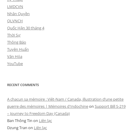
LMDCVN
Nhân Quyền
QLVNCH
Quốc Hận 30 tháng 4
Thời Sự
Thông Báo
Tuyên Huấn
Văn Hóa
YouTube
RECENT COMMENTS
A chacun sa mémoire : Viêt-Nam / Canada, illustration d’une petite
guerre des mémoires | Mémoires d'Indochine
on
Support Bill S-219
– Journey to Freedom Day (Canada)
Ban Thông Tin
on
Liên lạc
Dzung Tran
on
Liên lạc