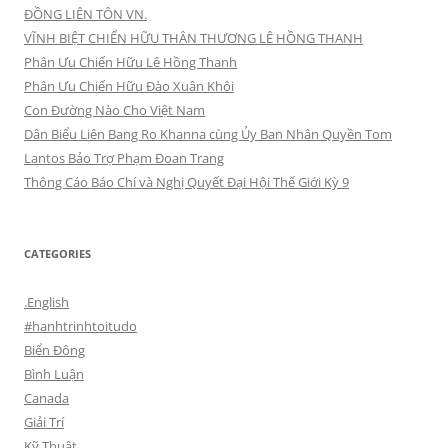
ĐỒNG LIÊN TÔN VN.
VĨNH BIỆT CHIẾN HỮU THÂN THƯƠNG LÊ HỒNG THANH
Phân Ưu Chiến Hữu Lê Hồng Thanh
Phân Ưu Chiến Hữu Đào Xuân Khôi
Con Đường Nào Cho Việt Nam
Dân Biểu Liên Bang Ro Khanna cùng Ủy Ban Nhân Quyền Tom
Lantos Bảo Trợ Phạm Đoan Trang
Thông Cáo Báo Chí và Nghị Quyết Đại Hội Thế Giới Kỳ 9
CATEGORIES
.English
#hanhtrinhtoitudo
Biển Đông
Bình Luận
Canada
Giải Trí
Kỹ Thuật