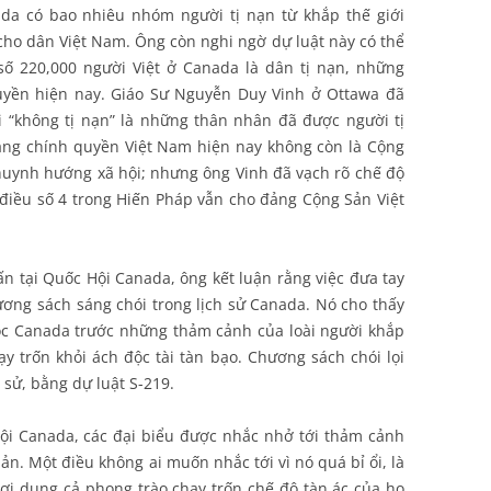
da có bao nhiêu nhóm người tị nạn từ khắp thế giới
ho dân Việt Nam. Ông còn nghi ngờ dự luật này có thể
 số 220,000 người Việt ở Canada là dân tị nạn, những
uyền hiện nay. Giáo Sư Nguyễn Duy Vinh ở Ottawa đã
 “không tị nạn” là những thân nhân đã được người tị
ằng chính quyền Việt Nam hiện nay không còn là Cộng
huynh hướng xã hội; nhưng ông Vinh đã vạch rõ chế độ
 điều số 4 trong Hiến Pháp vẫn cho đảng Cộng Sản Việt
ấn tại Quốc Hội Canada, ông kết luận rằng việc đưa tay
ương sách sáng chói trong lịch sử Canada. Nó cho thấy
tộc Canada trước những thảm cảnh của loài người khắp
ạy trốn khỏi ách độc tài tàn bạo. Chương sách chói lọi
 sử, bằng dự luật S-219.
ội Canada, các đại biểu được nhắc nhở tới thảm cảnh
n. Một điều không ai muốn nhắc tới vì nó quá bỉ ổi, là
ợi dụng cả phong trào chạy trốn chế độ tàn ác của họ