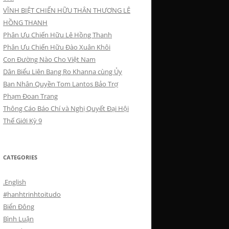
VĨNH BIỆT CHIẾN HỮU THÂN THƯƠNG LÊ
HỒNG THANH
Phân Ưu Chiến Hữu Lê Hồng Thanh
Phân Ưu Chiến Hữu Đào Xuân Khôi
Con Đường Nào Cho Việt Nam
Dân Biểu Liên Bang Ro Khanna cùng Ủy
Ban Nhân Quyền Tom Lantos Bảo Trợ
Phạm Đoan Trang
Thông Cáo Báo Chí và Nghị Quyết Đại Hội
Thế Giới Kỳ 9
CATEGORIES
.English
#hanhtrinhtoitudo
Biển Đông
Bình Luận