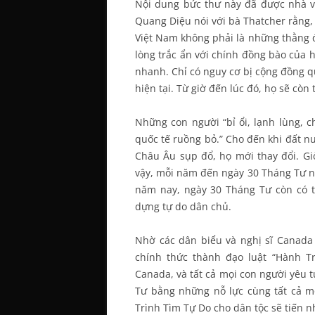
Nội dung bức thư này đã được nhà v
Quang Diệu nói với bà Thatcher rằng,
Việt Nam không phải là những thằng đ
lòng trắc ẩn với chính đồng bào của họ
nhanh. Chỉ có nguy cơ bị cộng đồng qu
hiện tại. Từ giờ đến lúc đó, họ sẽ còn
Những con người “bỉ ổi, lạnh lùng, c
quốc tế ruồng bỏ.” Cho đến khi đất nư
Châu Âu sụp đổ, họ mới thay đổi. Gi
vậy, mỗi năm đến ngày 30 Tháng Tư ng
năm nay, ngày 30 Tháng Tư còn có 
dựng tự do dân chủ.
Nhờ các dân biểu và nghị sĩ Canada 
chính thức thành đạo luật “Hành Trì
Canada, và tất cả mọi con người yêu 
Tư bằng những nỗ lực cùng tất cả m
Trình Tìm Tự Do cho dân tộc sẽ tiến 