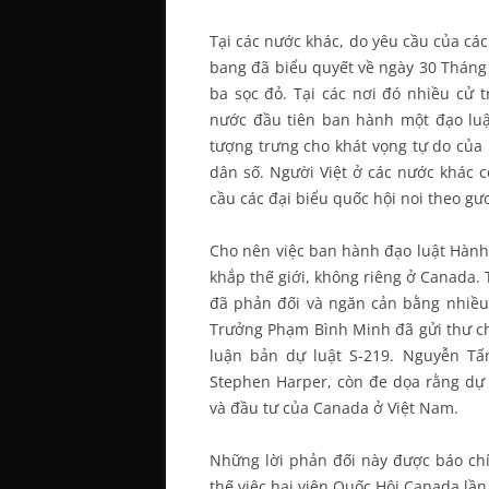
Tại các nước khác, do yêu cầu của các
bang đã biểu quyết về ngày 30 Tháng 
ba sọc đỏ. Tại các nơi đó nhiều cử t
nước đầu tiên ban hành một đạo luậ
tượng trưng cho khát vọng tự do của 
dân số. Người Việt ở các nước khác 
cầu các đại biểu quốc hội noi theo g
Cho nên việc ban hành đạo luật Hành 
khắp thế giới, không riêng ở Canada. 
đã phản đối và ngăn cản bằng nhiều 
Trưởng Phạm Bình Minh đã gửi thư c
luận bản dự luật S-219. Nguyễn Tấ
Stephen Harper, còn đe dọa rằng dự 
và đầu tư của Canada ở Việt Nam.
Những lời phản đối này được báo chí 
thế việc hai viện Quốc Hội Canada lầ