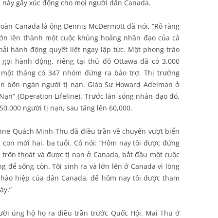
g này gây xúc động cho mọi người dân Canada.
 Ðoàn Canada là ông Dennis McDermott đã nói, “Rõ ràng
lớn lên thành một cuộc khủng hoảng nhân đạo của cả
hải hành động quyết liệt ngay lập tức. Một phong trào
 gọi hành động, riêng tại thủ đô Ottawa đã có 3,000
g một tháng có 347 nhóm đứng ra bảo trợ. Thị trưởng
hận bốn ngàn người tị nạn. Giáo Sư Howard Adelman ở
Nạn” (Operation Lifeline). Trước làn sóng nhân đạo đó,
0,000 người tị nạn, sau tăng lên 60,000.
nne Quách Minh-Thu đã điều trần về chuyến vượt biển
a con mới hai, ba tuổi. Cô nói: “Hôm nay tôi được đứng
ã trốn thoát và được tị nạn ở Canada, bắt đầu một cuộc
ng để sống còn. Tôi sinh ra và lớn lên ở Canada vì lòng
g hào hiệp của dân Canada, để hôm nay tôi được tham
ày.”
ời ủng hộ họ ra điều trần trước Quốc Hội. Mai Thu ở