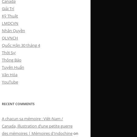
Canada
Giải Trí
Kỹ Thuật
LMDCVN
Nhân Quyền
QLVNCH
Quốc Hận 30 tháng 4
Thời Sự
Thông Báo
Tuyên Huấn
Văn Hóa
YouTube
RECENT COMMENTS
A chacun sa mémoire : Viêt-Nam /
Canada, illustration d’une petite guerre
des mémoires | Mémoires d'Indochine
on