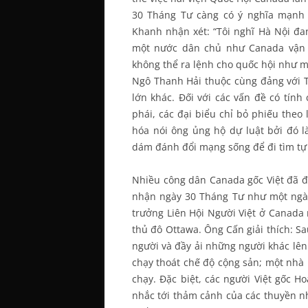
30 Tháng Tư càng có ý nghĩa mạnh 
Khanh nhận xét: “Tôi nghĩ Hà Nội đan
một nước dân chủ như Canada vận 
không thể ra lệnh cho quốc hội như mộ
Ngô Thanh Hải thuộc cùng đảng với 
lớn khác. Ðối với các vấn đề có tính
phái, các đại biểu chỉ bỏ phiếu theo
hóa nói ông ủng hộ dự luật bởi đó l
dám đánh đổi mạng sống để đi tìm tự 
Nhiều công dân Canada gốc Việt đã điề
nhận ngày 30 Tháng Tư như một ngà
trưởng Liên Hội Người Việt ở Canad
thủ đô Ottawa. Ông Cấn giải thích: S
người và đầy ải những người khác lên
chạy thoát chế độ cộng sản; một nhà 
chạy. Ðặc biệt, các người Việt gốc H
nhắc tới thảm cảnh của các thuyền 