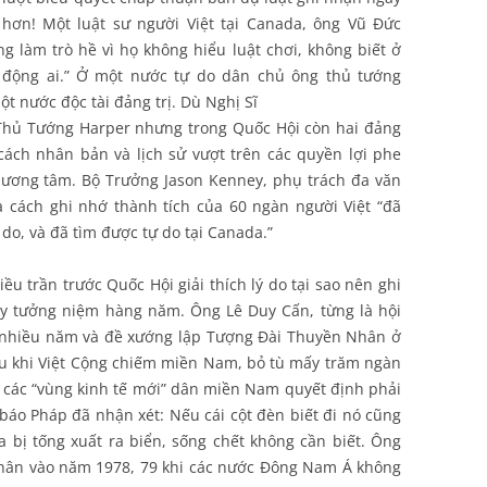
hơn! Một luật sư người Việt tại Canada, ông Vũ Ðức
g làm trò hề vì họ không hiểu luật chơi, không biết ở
động ai.” Ở một nước tự do dân chủ ông thủ tướng
t nước độc tài đảng trị. Dù Nghị Sĩ
Thủ Tướng Harper nhưng trong Quốc Hội còn hai đảng
 cách nhân bản và lịch sử vượt trên các quyền lợi phe
 lương tâm. Bộ Trưởng Jason Kenney, phụ trách đa văn
à cách ghi nhớ thành tích của 60 ngàn người Việt “đã
do, và đã tìm được tự do tại Canada.”
u trần trước Quốc Hội giải thích lý do tại sao nên ghi
y tưởng niệm hàng năm. Ông Lê Duy Cấn, từng là hội
a nhiều năm và đề xướng lập Tượng Ðài Thuyền Nhân ở
au khi Việt Cộng chiếm miền Nam, bỏ tù mấy trăm ngàn
 các “vùng kinh tế mới” dân miền Nam quyết định phải
báo Pháp đã nhận xét: Nếu cái cột đèn biết đi nó cũng
oa bị tống xuất ra biển, sống chết không cần biết. Ông
nhân vào năm 1978, 79 khi các nước Ðông Nam Á không