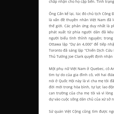
chấp nhận cho họ cập bến. Tình trạn
Ông Cấn kể lại, lúc đó chủ tịch Công
là vấn đề thuyền nhân Việt Nam đã 
thế giới. Các phản ứng duy nhất là p
phát xuất từ phía người dân đã kêu
người biểu tình thỉnh nguyện; tron
Ottawa lập “Dự án 4,000” để tiếp n
Toronto đã sáng lập “Chiến Dịch Cứu 
Thủ Tướng Joe Clark quyết định nhận 5
Một phụ nữ Việt Nam ở Quebec, cô A
tìm tự do của gia đình cô, với hai đứ
nói ở Quốc Hội này là vì cha mẹ tôi đ
đời mới trong hòa bình, tự lực lao độ
can trường của cha mẹ tôi và vì lòn
dự vào cuộc sống dân chủ của xứ sở n
Sứ quán Việt Cộng cũng tìm được ngư