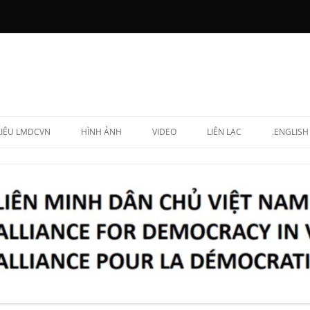
 LIỆU LMDCVN
HÌNH ẢNH
VIDEO
LIÊN LẠC
.ENGLISH
N CHẤP HÀNH
NG LẬP VIÊN