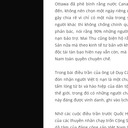
Ottawa đã phê bình rằng nước Cana
đến, không nên chọn một ngày riêng c
gây chia rẽ vì chỉ có một nửa trong
người khác thì không chống chính q
phản bác, nói rằng 90% những người
nạn bảo trợ. Mai Thu cũng biện hộ r
Sản nữa mà theo kinh tế tư bản với k
độc tài tàn bạo hiện nay vẫn còn, mà
Nam toàn quyền chuyên chế.
Trong bài điều trần của ông Lê Duy C
đón nhận người Việt tị nạn là một ch
tấm lòng từ bi và hào hiệp của dân 
thế giới, trong đó có những người ch
này đáng được vinh danh, ghi vào lịch
Nhờ các cuộc điều trần trước Quốc H
của các thuyền nhân chạy trốn Cộng Sả
dã tâm của đảng cộng sản Việt Nam l