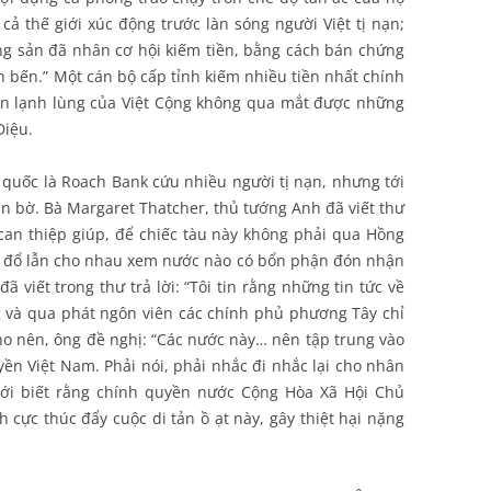
cả thế giới xúc động trước làn sóng người Việt tị nạn;
ộng sản đã nhân cơ hội kiếm tiền, bằng cách bán chứng
án bến.” Một cán bộ cấp tỉnh kiếm nhiều tiền nhất chính
án lạnh lùng của Việt Cộng không qua mắt được những
Diệu.
uốc là Roach Bank cứu nhiều người tị nạn, nhưng tới
lên bờ. Bà Margaret Thatcher, thủ tướng Anh đã viết thư
an thiệp giúp, để chiếc tàu này không phải qua Hồng
ứ đổ lẫn cho nhau xem nước nào có bổn phận đón nhận
ã viết trong thư trả lời: “Tôi tin rằng những tin tức về
g và qua phát ngôn viên các chính phủ phương Tây chỉ
ho nên, ông đề nghị: “Các nước này… nên tập trung vào
uyền Việt Nam. Phải nói, phải nhắc đi nhắc lại cho nhân
iới biết rằng chính quyền nước Cộng Hòa Xã Hội Chủ
 cực thúc đẩy cuộc di tản ồ ạt này, gây thiệt hại nặng