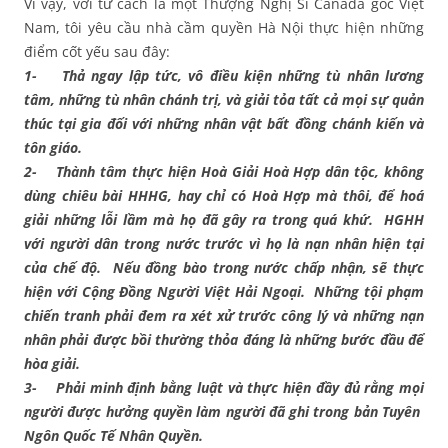
Vì vậy, với tư cách là một Thượng Nghị Sĩ Canada gốc Việt
Nam, tôi yêu cầu nhà cầm quyền Hà Nội thực hiện những
điểm cốt yếu sau đây:
1- Thả ngay lập tức, vô điều kiện những tù nhân lương
tâm, những tù nhân chánh trị, và giải tỏa tất cả mọi sự quản
thúc tại gia đối với những nhân vật bất đồng chánh kiến và
tôn giáo.
2- Thành tâm thực hiện Hoà Giải Hoà Hợp dân tộc, không
dùng chiêu bài HHHG, hay chỉ có Hoà Hợp mà thôi, để hoá
giải những lỗi lầm mà họ đã gây ra trong quá khứ. HGHH
với người dân trong nước trước vì họ là nạn nhân hiện tại
của chế độ. Nếu đồng bào trong nước chấp nhận, sẽ thực
hiện với Cộng Đồng Người Việt Hải Ngoại. Những tội phạm
chiến tranh phải đem ra xét xử trước công lý và những nạn
nhân phải được bồi thường thỏa đáng là những bước đầu để
hòa giải.
3- Phải minh định bằng luật và thực hiện đầy đủ rằng mọi
người được hưởng quyền làm người đã ghi trong bản Tuyên
Ngôn Quốc Tế Nhân Quyền.