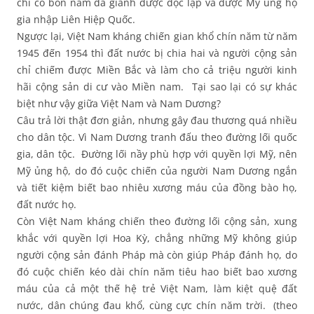
chỉ có bốn năm đã giành được độc lập và được Mỹ ủng hộ
gia nhập Liên Hiệp Quốc.
Ngược lại, Việt Nam kháng chiến gian khổ chín năm từ năm
1945 đến 1954 thì đất nước bị chia hai và người cộng sản
chỉ chiếm được Miền Bắc và làm cho cả triệu người kinh
hãi cộng sản di cư vào Miền nam. Tại sao lại có sự khác
biệt như vậy giữa Việt Nam và Nam Dương?
Câu trả lời thật đơn giản, nhưng gây đau thương quá nhiều
cho dân tộc. Vì Nam Dương tranh đấu theo đường lối quốc
gia, dân tộc. Đường lối nầy phù hợp với quyền lợi Mỹ, nên
Mỹ ủng hộ, do đó cuộc chiến của người Nam Dương ngắn
và tiết kiệm biết bao nhiêu xương máu của đồng bào họ,
đất nước họ.
Còn Việt Nam kháng chiến theo đường lối cộng sản, xung
khắc với quyền lợi Hoa Kỳ, chẳng những Mỹ không giúp
người cộng sản đánh Pháp mà còn giúp Pháp đánh họ, do
đó cuộc chiến kéo dài chín năm tiêu hao biết bao xương
máu của cả một thế hệ trẻ Việt Nam, làm kiệt quệ đất
nước, dân chúng đau khổ, cùng cực chín năm trời. (theo