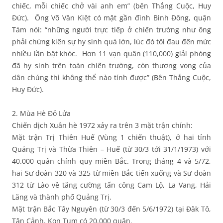
chiếc, mỗi chiếc chở vài anh em” (bên Thắng Cuộc, Huy
Đức). Ông Võ Văn Kiệt có mặt gần đình Bình Đông, quận
Tám nói: “những người trực tiếp ở chiến trường như ông
phải chứng kiến sự hy sinh quá lớn, lúc đó tôi đau đến mức
nhiều lần bật khóc. Hơn 11 vạn quân (110,000) giải phóng
đã hy sinh trên toàn chiến trường, còn thương vong của
dân chúng thì không thể nào tính được” (Bên Thắng Cuộc,
Huy Đức).
2. Mùa Hè Đỏ Lửa
Chiến dịch Xuân hè 1972 xảy ra trên 3 mặt trận chính:
Mặt trận Trị Thiên Huế (Vùng 1 chiến thuật), ở hai tỉnh
Quảng Trị và Thừa Thiên – Huế (từ 30/3 tới 31/1/1973) với
40.000 quân chính quy miền Bắc. Trong tháng 4 và 5/72,
hai Sư đoàn 320 và 325 từ miền Bắc tiến xuống và Sư đoàn
312 từ Lào về tăng cường tấn công Cam Lộ, La Vang, Hải
Lăng và thành phố Quảng Trị.
Mặt trận Bắc Tây Nguyên (từ 30/3 đến 5/6/1972) tại Đăk Tô,
Tân Cảnh, Kon Tum có 20.000 quân.