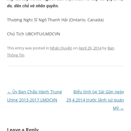
do, dân chủ và nhân quyền.
Thượng Nghị Sĩ Ngô Thanh Hải (Ontario, Canada)
Chủ Tịch UBCHTU/LMDCVN
This entry was posted in
Nhân Quyền
on
April 29, 2014
by
Ban
Thông Tin
.
Post
←
Ủy Ban Chấp Hành Trung
Biểu tình tại Sài Gòn ngày
navigation
Ương 2013-2017 LMDCVN
29,4.2014 trước lãnh sứ quán
Mỹ
→
Leave a Reply