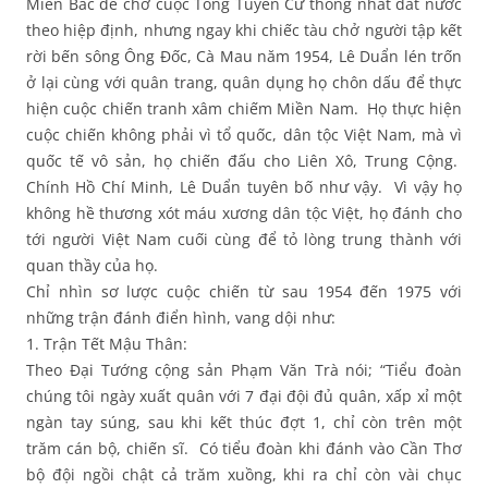
Miền Bắc để chờ cuộc Tổng Tuyển Cử thống nhất đất nước
theo hiệp định, nhưng ngay khi chiếc tàu chở người tập kết
rời bến sông Ông Đốc, Cà Mau năm 1954, Lê Duẩn lén trốn
ở lại cùng với quân trang, quân dụng họ chôn dấu để thực
hiện cuộc chiến tranh xâm chiếm Miền Nam. Họ thực hiện
cuộc chiến không phải vì tổ quốc, dân tộc Việt Nam, mà vì
quốc tế vô sản, họ chiến đấu cho Liên Xô, Trung Cộng.
Chính Hồ Chí Minh, Lê Duẩn tuyên bố như vậy. Vì vậy họ
không hề thương xót máu xương dân tộc Việt, họ đánh cho
tới người Việt Nam cuối cùng để tỏ lòng trung thành với
quan thầy của họ.
Chỉ nhìn sơ lược cuộc chiến từ sau 1954 đến 1975 với
những trận đánh điển hình, vang dội như:
1. Trận Tết Mậu Thân:
Theo Đại Tướng cộng sản Phạm Văn Trà nói; “Tiểu đoàn
chúng tôi ngày xuất quân với 7 đại đội đủ quân, xấp xỉ một
ngàn tay súng, sau khi kết thúc đợt 1, chỉ còn trên một
trăm cán bộ, chiến sĩ. Có tiểu đoàn khi đánh vào Cần Thơ
bộ đội ngồi chật cả trăm xuồng, khi ra chỉ còn vài chục