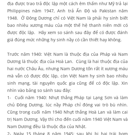
địa được trao trả độc lập một cách êm thấm như Mỹ trả lại
Philippines năm 1947, Anh trả Ấn Độ và Pakistan năm
1948. Ở Đông Dương chỉ có Việt Nam là phải hy sinh biết
bao nhiêu xương máu của một thế hệ thanh niên mới có
được độc lập. Hãy xem so sánh sau đây để có được đánh
giá đúng mức những hy sinh nầy có cần thiết hay không.
Trước năm 1940: Việt Nam là thuộc địa của Pháp và Nam
Dương là thuộc địa của Hoà Lan. Cùng là hai thuộc địa của
hai nước Châu Âu, nhưng Nam Dương tốn rất ít xương máu
mà vẫn có được độc lập, còn Việt Nam hy sinh bao nhiêu
sinh mạng, tài nguyên quốc gia cũng để có độc lập. Xin
nhìn vào bảng so sánh sau đây:
1- Cuối năm 1940: Nhựt thắng Pháp tại Lạng Sơn và làm
chủ Đông Dương, lúc nầy Pháp chỉ đóng vai trò bù nhìn.
Cũng trong cuối năm 1940 Nhựt thắng Hoà Lan và làm cai
trị Nam Dương. Vậy thì cho đến cuối năm 1940 Việt Nam và
Nam Dương đều là thuộc địa của Nhật.
2- Ngày 15 tháng 8 năm 1945: sau khi bị hai trái bom