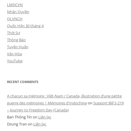
LMDCVN
Nhân Quyền
QLVNCH
Quốc Hận 30 tháng 4
Thời Sự
Thông Báo
Tuyên Huấn
Văn Hóa
YouTube
RECENT COMMENTS
A chacun sa mémoire : Viêt-Nam / Canada, illustration d’une petite
guerre des mémoires | Mémoires d'Indochine
on
Support Bill S-219
– Journey to Freedom Day (Canada)
Ban Thông Tin
on
Liên lạc
Dzung Tran
on
Liên lạc