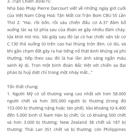
3. Trận Chiến 30/4/75:
Nhà báo Pháp Pierre Darcourt viết về những ngày giờ cuối
của Việt Nam Cộng Hoà: Tận Mắt coi Trận Bom CBU 55 Lần
Thứ 2: “Hai, rồi bốn, rồi sáu chiến đấu cơ A.37 đâm bổ
xuống tác xạ từ phía sau của đoàn xe gây nhiều đám cháy,
lửa khói mịt mù. Vài giây sau đó lại có hai chiếc vận tải cơ
C.130 thả xuống từ trên cao hai thùng tròn đen, có dù, và
khi gần chạm đất gây ra hai tiếng nổ thật kinh khủng và phi
thường, tiếp theo sau đó là hai lằn ánh sáng ngắn màu
xanh kỳ dị. Trọn một binh đoàn Bắc Việt với chiến xa đại
pháo bị huỷ diệt chỉ trong một nháy mắt…”
Tổn thất chung:
1. Người Mỹ có số thương vong cao nhất với hơn 58.000
người chết và hơn 305.000 người bị thương (trong đó
153.000 bị thương nặng hoặc tàn phế). Vào khoảng từ 4.400
đến 5.000 binh sĩ Nam Hàn bị chết; Úc có khoảng 500 chết
và hơn 3.000 bị thương; New Zealand 38 chết và 187 bị
thương; Thái Lan 351 chết và bị thương; còn Philippines