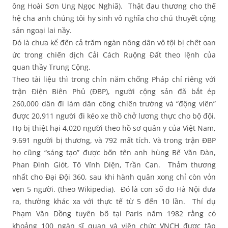
ông Hoài Sơn Ung Ngọc Nghiã). Thật đau thương cho thế
hệ cha anh chúng tôi hy sinh vô nghĩa cho chủ thuyết cộng
sản ngoại lai nầy.
Đó là chưa kể đến cả trăm ngàn nông dân vô tội bị chết oan
ức trong chiến dịch Cải Cách Ruộng Đất theo lệnh của
quan thầy Trung Cộng.
Theo tài liệu thì trong chín năm chống Pháp chỉ riêng với
trận Điện Biên Phủ (ĐBP), người cộng sản đã bắt ép
260,000 dân đi làm dân công chiến trường và “động viên”
được 20,911 người đi kéo xe thồ chở lương thực cho bộ đội.
Họ bị thiệt hại 4,020 người theo hồ sơ quân y của Việt Nam,
9.691 người bị thương, và 792 mất tích. Và trong trận ĐBP
họ cũng “sáng tạo” được bốn tên anh hùng Bế Văn Đàn,
Phan Đình Giót, Tô Vĩnh Diện, Trần Can. Thảm thương
nhất cho Đại Đội 360, sau khi hành quân xong chỉ còn vỏn
vẹn 5 người. (theo Wikipedia). Đó là con số do Hà Nội đưa
ra, thường khác xa với thực tế từ 5 đến 10 lần. Thí dụ
Phạm Văn Đồng tuyên bố tại Paris năm 1982 rằng có
khoảng 100 ngàn sĩ quan và viên chức VNCH được tập