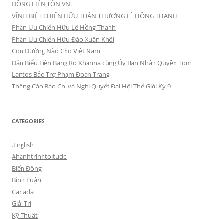
ĐỒNG LIÊN TÔN VN.
VĨNH BIỆT CHIẾN HỮU THÂN THƯƠNG LÊ HỒNG THANH
Phân Ưu Chiến Hữu Lê Hồng Thanh
Phân Ưu Chiến Hữu Đào Xuân Khôi
Con Đường Nào Cho Việt Nam
Dân Biểu Liên Bang Ro Khanna cùng Ủy Ban Nhân Quyền Tom
Lantos Bảo Trợ Phạm Đoan Trang
Thông Cáo Báo Chí và Nghị Quyết Đại Hội Thế Giới Kỳ 9
CATEGORIES
.English
#hanhtrinhtoitudo
Biển Đông
Bình Luận
Canada
Giải Trí
Kỹ Thuật