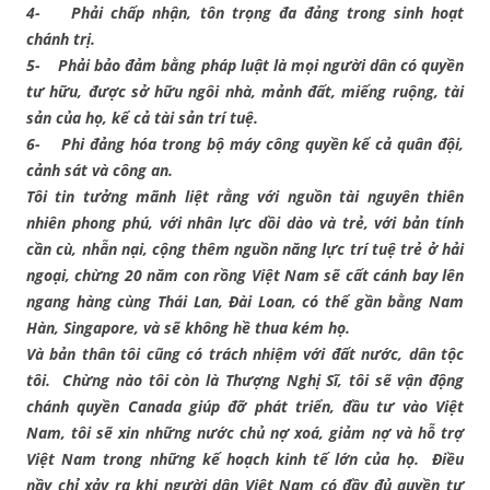
4- Phải chấp nhận, tôn trọng đa đảng trong sinh hoạt
chánh trị.
5- Phải bảo đảm bằng pháp luật là mọi người dân có quyền
tư hữu, được sở hữu ngôi nhà, mảnh đất, miếng ruộng, tài
sản của họ, kể cả tài sản trí tuệ.
6- Phi đảng hóa trong bộ máy công quyền kể cả quân đội,
cảnh sát và công an.
Tôi tin tưởng mãnh liệt rằng với nguồn tài nguyên thiên
nhiên phong phú, với nhân lực dồi dào và trẻ, với bản tính
cần cù, nhẫn nại, cộng thêm nguồn năng lực trí tuệ trẻ ở hải
ngoại, chừng 20 năm con rồng Việt Nam sẽ cất cánh bay lên
ngang hàng cùng Thái Lan, Đài Loan, có thể gần bằng Nam
Hàn, Singapore, và sẽ không hề thua kém họ.
Và bản thân tôi cũng có trách nhiệm với đất nước, dân tộc
tôi. Chừng nào tôi còn là Thượng Nghị Sĩ, tôi sẽ vận động
chánh quyền Canada giúp đỡ phát triển, đầu tư vào Việt
Nam, tôi sẽ xin những nước chủ nợ xoá, giảm nợ và hỗ trợ
Việt Nam trong những kế hoạch kinh tế lớn của họ. Điều
nầy chỉ xảy ra khi người dân Việt Nam có đầy đủ quyền tự