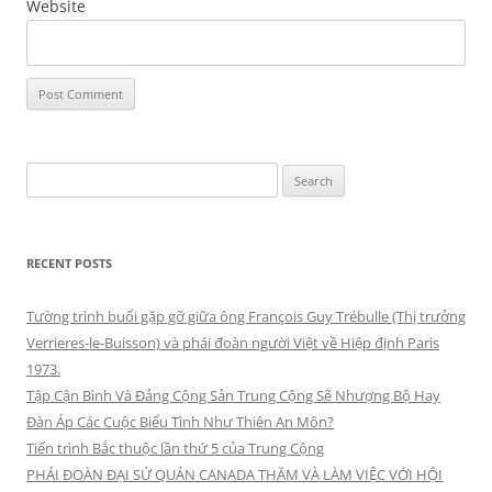
Website
Search
for:
RECENT POSTS
Tường trình buổi gặp gỡ giữa ông François Guy Trébulle (Thị trưởng
Verrieres-le-Buisson) và phái đoàn người Việt về Hiệp định Paris
1973.
Tập Cận Bình Và Đảng Cộng Sản Trung Cộng Sẽ Nhượng Bộ Hay
Đàn Áp Các Cuộc Biểu Tình Như Thiên An Môn?
Tiến trình Bắc thuộc lần thứ 5 của Trung Cộng
PHÁI ĐOÀN ĐẠI SỨ QUÁN CANADA THĂM VÀ LÀM VIỆC VỚI HỘI