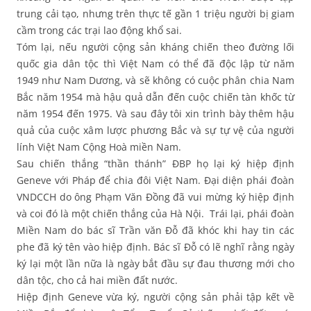
trung cải tạo, nhưng trên thực tế gần 1 triệu người bị giam
cầm trong các trại lao động khổ sai.
Tóm lại, nếu người cộng sản kháng chiến theo đường lối
quốc gia dân tộc thì Việt Nam có thể đã độc lập từ năm
1949 như Nam Dương, và sẽ không có cuộc phân chia Nam
Bắc năm 1954 mà hậu quả dẫn đến cuộc chiến tàn khốc từ
năm 1954 đến 1975. Và sau đây tôi xin trình bày thêm hậu
quả của cuộc xâm lược phương Bắc và sự tự vệ của người
lính Việt Nam Cộng Hoà miền Nam.
Sau chiến thắng “thần thánh” ĐBP họ lại ký hiệp định
Geneve với Pháp để chia đôi Việt Nam. Đại diện phái đoàn
VNDCCH do ông Phạm Văn Đồng đã vui mừng ký hiệp định
và coi đó là một chiến thắng của Hà Nội. Trái lại, phái đoàn
Miền Nam do bác sĩ Trần văn Đỗ đã khóc khi hay tin các
phe đã ký tên vào hiệp định. Bác sĩ Đỗ có lẽ nghĩ rằng ngày
ký lại một lần nữa là ngày bắt đầu sự đau thương mới cho
dân tộc, cho cả hai miền đất nước.
Hiệp định Geneve vừa ký, người cộng sản phải tập kết về