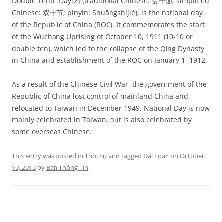
Double Tenth Day[2] (traditional Chinese: 雙十節; simplified
Chinese: 双十节; pinyin: Shuāngshíjié), is the national day
of the Republic of China (ROC). It commemorates the start
of the Wuchang Uprising of October 10, 1911 (10-10 or
double ten), which led to the collapse of the Qing Dynasty
in China and establishment of the ROC on January 1, 1912.
As a result of the Chinese Civil War, the government of the
Republic of China lost control of mainland China and
relocated to Taiwan in December 1949. National Day is now
mainly celebrated in Taiwan, but is also celebrated by
some overseas Chinese.
This entry was posted in
Thời Sự
and tagged
Đài Loan
on
October
10, 2015
by
Ban Thông Tin
.