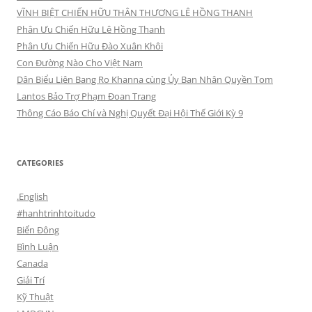
VĨNH BIỆT CHIẾN HỮU THÂN THƯƠNG LÊ HỒNG THANH
Phân Ưu Chiến Hữu Lê Hồng Thanh
Phân Ưu Chiến Hữu Đào Xuân Khôi
Con Đường Nào Cho Việt Nam
Dân Biểu Liên Bang Ro Khanna cùng Ủy Ban Nhân Quyền Tom
Lantos Bảo Trợ Phạm Đoan Trang
Thông Cáo Báo Chí và Nghị Quyết Đại Hội Thế Giới Kỳ 9
CATEGORIES
.English
#hanhtrinhtoitudo
Biển Đông
Bình Luận
Canada
Giải Trí
Kỹ Thuật