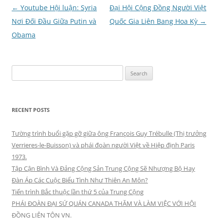
Post
←
Youtube Hội luận: Syria
Đại Hội Cộng Đồng Người Việt
navigation
Nơi Đối Đầu Giữa Putin và
Quốc Gia Liên Bang Hoa Kỳ
→
Obama
Search
for:
RECENT POSTS
Tường trình buổi gặp gỡ giữa ông François Guy Trébulle (Thị trưởng
Verrieres-le-Buisson) và phái đoàn người Việt về Hiệp định Paris
1973.
Tập Cận Bình Và Đảng Cộng Sản Trung Cộng Sẽ Nhượng Bộ Hay
Đàn Áp Các Cuộc Biểu Tình Như Thiên An Môn?
Tiến trình Bắc thuộc lần thứ 5 của Trung Cộng
PHÁI ĐOÀN ĐẠI SỨ QUÁN CANADA THĂM VÀ LÀM VIỆC VỚI HỘI
ĐỒNG LIÊN TÔN VN.