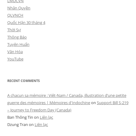
LMDCVN
Nhân Quyền
QLVNCH
Quốc Hận 30 tháng 4
Thời Sự
Thông Báo
Tuyên Huấn
Văn Hóa
YouTube
RECENT COMMENTS
A chacun sa mémoire : Viêt-Nam / Canada, illustration d’une petite
guerre des mémoires | Mémoires d'Indochine
on
Support Bill S-219
– Journey to Freedom Day (Canada)
Ban Thông Tin
on
Liên lạc
Dzung Tran
on
Liên lạc