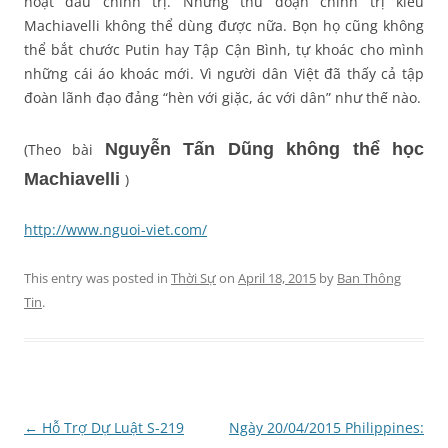
hoạt đầu chính trị. Những thủ đoạn chính trị kiểu
Machiavelli không thể dùng được nữa. Bọn họ cũng không
thể bắt chước Putin hay Tập Cận Bình, tự khoác cho mình
những cái áo khoác mới. Vì người dân Việt đã thấy cả tập
đoàn lãnh đạo đảng “hèn với giặc, ác với dân” như thế nào.
Nguyễn Tấn Dũng không thể học
(Theo bài
Machiavelli
)
http://www.nguoi-viet.com/
This entry was posted in
Thời Sự
on
April 18, 2015
by
Ban Thông
Tin
.
Post
←
Hỗ Trợ Dự Luật S-219
Ngày 20/04/2015 Philippines: