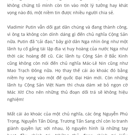
không chứng tỏ mình còn tin vào một lý tưởng hay khát
vọng nào đó, một niềm tin được nhiều người chia sẻ.
Vladimir Putin vẫn dối gạt dân chúng và đang thành công,
vì ông ta không còn dính dáng gì đến chủ nghĩa Cộng Sản
nữa. Putin đã “cải đạo,” bây giờ dân Nga nhìn ông như một
lãnh tụ cố gắng tái lập địa vị huy hoàng của nước Nga như
thời các hoàng đế cũ. Các lãnh tụ Cộng Sản ở Bắc Kinh
cũng không còn nói đến chủ nghĩa Mác-Lê Nin cũng như
Mao Trạch Đông nữa. Họ thay thế cái áo khoác đó bằng
niềm hy vọng vào một đế quốc Đại Hán mới. Còn những
lãnh tụ Cộng Sản Việt Nam thì chưa dám xé bỏ ngọn cờ
Mác Xít! Cho nên những thủ đoạn dối trá sẽ không hiệu
nghiệm!
Mất cái áo khoác của một chủ nghĩa, các ông Nguyễn Phú
Trọng, Nguyễn Tấn Dũng, Trương Tấn Sang chỉ còn lo tranh
giành quyền lực với nhau, lộ nguyên hình là những tay