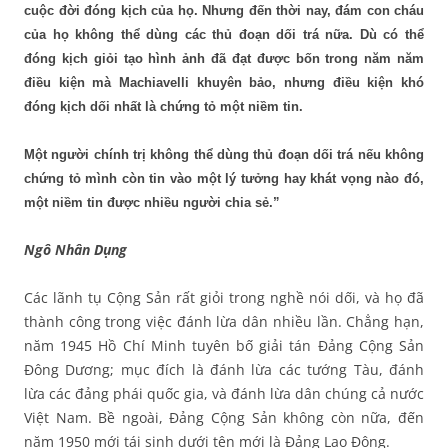
cuộc đời đóng kịch của họ. Nhưng đến thời nay, đám con cháu
của họ không thể dùng các thủ đoạn dối trá nữa. Dù có thể
đóng kịch giỏi tạo hình ảnh đã đạt được bốn trong năm năm
điều kiện mà Machiavelli khuyên bảo, nhưng điều kiện khó
đóng kịch dối nhất là chứng tỏ một niềm tin.
Một người chính trị không thể dùng thủ đoạn dối trá nếu không
chứng tỏ mình còn tin vào một lý tưởng hay khát vọng nào đó,
một niềm tin được nhiều người chia sẻ.”
Ngô Nhân Dụng
Các lãnh tụ Cộng Sản rất giỏi trong nghề nói dối, và họ đã
thành công trong việc đánh lừa dân nhiều lần. Chẳng hạn,
năm 1945 Hồ Chí Minh tuyên bố giải tán Đảng Cộng Sản
Đông Dương; mục đích là đánh lừa các tướng Tàu, đánh
lừa các đảng phái quốc gia, và đánh lừa dân chúng cả nước
Việt Nam. Bề ngoài, Đảng Cộng Sản không còn nữa, đến
năm 1950 mới tái sinh dưới tên mới là Đảng Lao Động.