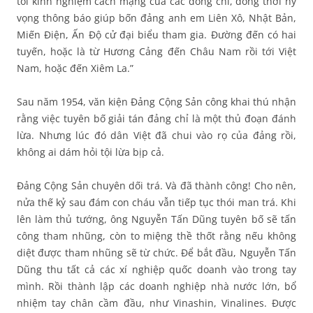
tôi kinh nghiệm cách mạng của các đồng chí, đồng thời hy
vọng thông báo giúp bốn đảng anh em Liên Xô, Nhật Bản,
Miến Điện, Ấn Độ cử đại biểu tham gia. Đường đến có hai
tuyến, hoặc là từ Hương Cảng đến Châu Nam rồi tới Việt
Nam, hoặc đến Xiêm La.”
Sau năm 1954, văn kiện Đảng Cộng Sản công khai thú nhận
rằng việc tuyên bố giải tán đảng chỉ là một thủ đoạn đánh
lừa. Nhưng lúc đó dân Việt đã chui vào rọ của đảng rồi,
không ai dám hỏi tội lừa bịp cả.
Đảng Cộng Sản chuyên dối trá. Và đã thành công! Cho nên,
nửa thế kỷ sau đám con cháu vẫn tiếp tục thói man trá. Khi
lên làm thủ tướng, ông Nguyễn Tấn Dũng tuyên bố sẽ tấn
công tham nhũng, còn to miệng thề thốt rằng nếu không
diệt được tham nhũng sẽ từ chức. Để bắt đầu, Nguyễn Tấn
Dũng thu tất cả các xí nghiệp quốc doanh vào trong tay
mình. Rồi thành lập các doanh nghiệp nhà nước lớn, bổ
nhiệm tay chân cầm đầu, như Vinashin, Vinalines. Được