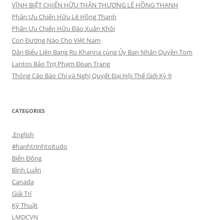
VĨNH BIỆT CHIẾN HỮU THÂN THƯƠNG LÊ HỒNG THANH
Phân Ưu Chiến Hữu Lê Hồng Thanh
Phân Ưu Chiến Hữu Đào Xuân Khôi
Con Đường Nào Cho Việt Nam
Dân Biểu Liên Bang Ro Khanna cùng Ủy Ban Nhân Quyền Tom
Lantos Bảo Trợ Phạm Đoan Trang
Thông Cáo Báo Chí và Nghị Quyết Đại Hội Thế Giới Kỳ 9
CATEGORIES
.English
#hanhtrinhtoitudo
Biển Đông
Bình Luận
Canada
Giải Trí
Kỹ Thuật
LMDCVN