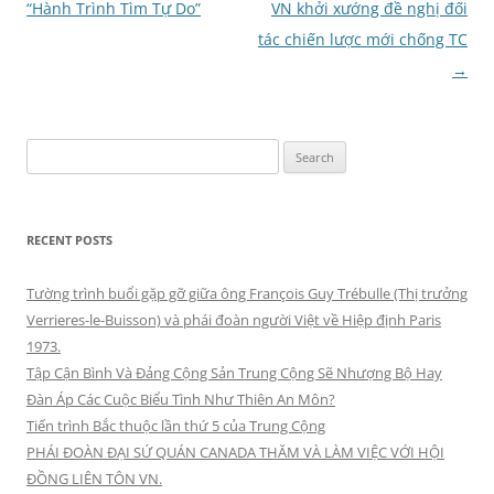
navigation
“Hành Trình Tìm Tự Do”
VN khởi xướng đề nghị đối
tác chiến lược mới chống TC
→
Search
for:
RECENT POSTS
Tường trình buổi gặp gỡ giữa ông François Guy Trébulle (Thị trưởng
Verrieres-le-Buisson) và phái đoàn người Việt về Hiệp định Paris
1973.
Tập Cận Bình Và Đảng Cộng Sản Trung Cộng Sẽ Nhượng Bộ Hay
Đàn Áp Các Cuộc Biểu Tình Như Thiên An Môn?
Tiến trình Bắc thuộc lần thứ 5 của Trung Cộng
PHÁI ĐOÀN ĐẠI SỨ QUÁN CANADA THĂM VÀ LÀM VIỆC VỚI HỘI
ĐỒNG LIÊN TÔN VN.