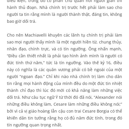
điều kiện, trong đó có phần chủ quan nơi người gian thi
hành thủ đoạn. Nhà chính trị trước hết phải làm sao cho
người ta tin rằng mình là người thành thật, đáng tin, không
bao giờ dối trá.
Cho nên Machiavelli khuyên các lãnh tụ chính trị phải làm
sao mọi người thấy mình là một người hiền từ, chung thủy,
nhân đạo, chính trực, và có tín ngưỡng. Ông nhấn mạnh,
“Điều cần thiết nhất là phải tạo hình ảnh mình là người có
đức tính thứ năm,” tức là tín ngưỡng. Vào thế kỷ 16, điều
này có nghĩa là các quân vương phải có bề ngoài của một
người “ngoan đạo.” Chỉ khi nào nhà chính trị làm cho dân
tin rằng mọi hành động của mình đều do một đức tin nhiệt
thành chỉ đạo thì lúc đó mới có khả năng làm những việc
dối trá. Như câu tục ngữ Ý từ thời đó đã nói, “Alexander nói
những điều không làm, Cesare làm những điều không nói;”
bởi vì cả vị giáo hoàng lẫn cậu con trai Cesare Borgia có thể
khiến dân tin tưởng rằng họ có đủ năm đức tính, trong đó
tín ngưỡng quan trọng nhất.