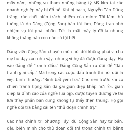
mấy năm, những vụ tham nhũng hàng tỷ Mỹ kim tại các
doanh nghiệp này bị đổ bể. Khi bị hạch, Nguyễn Tấn Dũng
trâng tráo chối biến trách nhiệm của mình: Tôi làm thủ
tướng là do Đảng (Cộng Sản) bảo tôi làm, Đảng trao phó
nhiệm vụ tôi phải nhận. Tức là mất mấy tỷ đô la nhưng
không thằng nào con nào có tội hết!
Đảng viên Cộng Sản chuyên môn nói dối không phải vì cha
mẹ họ dạy con như vậy, nhưng vì họ đã được đảng dạy. Họ
vào đảng để “tranh đấu.” Đảng Cộng Sản ra đời để “đấu
tranh giai cấp.” Mà trong các cuộc đấu tranh thì nói dối là
việc bình thường: “Binh bất yếm trá.” Cho nên trước khi có
chiến tranh Cộng Sản đã gài gián điệp khắp nơi rồi, gián
điệp là đỉnh cao của nghề lừa bịp, được tuyên dương về tài
lừa thầy phản bạn cũng không tự thấy thẹn thùng. Họ gọi
nghề dối trá bằng cái tên “thủ đoạn chính trị.”
Các nhà chính trị phương Tây, dù Cộng Sản hay tư bản,
đều biện minh cho thủ đoạn dối trá trong chính trị bằng