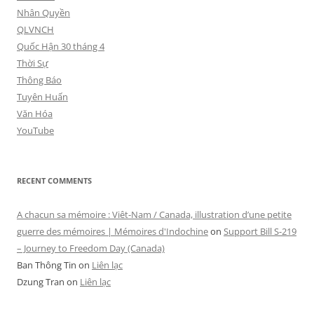
Nhân Quyền
QLVNCH
Quốc Hận 30 tháng 4
Thời Sự
Thông Báo
Tuyên Huấn
Văn Hóa
YouTube
RECENT COMMENTS
A chacun sa mémoire : Viêt-Nam / Canada, illustration d’une petite
guerre des mémoires | Mémoires d'Indochine
on
Support Bill S-219
– Journey to Freedom Day (Canada)
Ban Thông Tin
on
Liên lạc
Dzung Tran
on
Liên lạc