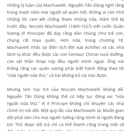
những lý luận của Machiavelli. Nguyễn Tấn Dũng nghĩ rằng
trong mười năm mọi người sẽ quên hết, không ai còn nhớ
những lời cam kết chống tham nhũng nữa. Năm thế kỷ
trước đây, Niccolo Machiavelli (1469-1527) viết cuốn Quân
Vương (Il Principe) đã dạy rằng dân chúng như trẻ con,
chúng rất mau quên. Hơn nữa, trong chương 18,
Machiavelli nhắc lại điển tích đời xưa Achilles và các nhà
lãnh tụ khác đều được các con Centaur Chiron nuôi dưỡng,
con vật thần thoại này đầu người mình ngựa. Ông nói
thẳng rằng các quân vương phải biết hành động theo lối
“nửa người nửa thú,” cả hai không bỏ cái nào được.
Nhưng làm học trò của Niccolo Machiavelli không dễ.
Nguyễn Tấn Dũng không thể cứ tiếp tục đóng vai “nửa
người nửa thú.” Vì Il Principe không chỉ khuyên các nhà
chính trị nói dối. Một quy tắc của Machiavelli là: Muốn gian
dối phải làm cho mọi người tưởng rằng mình là người đáng
tin! Thủ đoạn dối trá chỉ có thể thành công trong một số