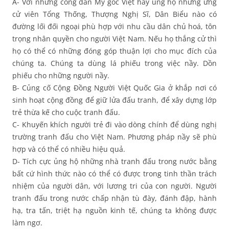
A- Với những công dân Mỹ gốc Việt hãy ủng hộ những ứng
cử viên Tổng Thống, Thượng Nghị Sĩ, Dân Biểu nào có
đường lối đối ngoại phù hợp với nhu cầu dân chủ hoá, tôn
trọng nhân quyền cho người Việt Nam. Nếu họ thắng cử thì
họ có thể có những đóng góp thuận lợi cho mục đích của
chúng ta. Chúng ta dùng lá phiếu trong việc nầy. Dồn
phiếu cho những người nầy.
B- Củng cố Cộng Đồng Người Việt Quốc Gia ở khắp nơi có
sinh hoạt cộng đồng để giữ lửa đấu tranh, để xây dựng lớp
trẻ thừa kế cho cuộc tranh đấu.
C- Khuyến khích người trẻ đi vào dòng chính để dùng nghị
trường tranh đấu cho Việt Nam. Phương pháp nầy sẽ phù
hợp và có thể có nhiều hiệu quả.
D- Tích cực ủng hộ những nhà tranh đấu trong nước bằng
bất cứ hình thức nào có thể có được trong tinh thần trách
nhiệm của người dân, với lương tri của con người. Người
tranh đấu trong nước chấp nhận tù đày, đánh đập, hành
hạ, tra tấn, triệt hạ nguồn kinh tế, chúng ta không được
làm ngơ.