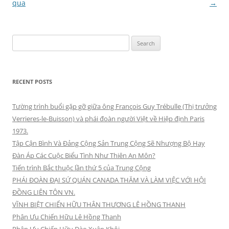
navigation
qua
→
Search
for:
RECENT POSTS
Tường trình buổi gặp gỡ giữa ông François Guy Trébulle (Thị trưởng
Verrieres-le-Buisson) và phái đoàn người Việt về Hiệp định Paris
1973.
Tập Cận Bình Và Đảng Cộng Sản Trung Cộng Sẽ Nhượng Bộ Hay
Đàn Áp Các Cuộc Biểu Tình Như Thiên An Môn?
Tiến trình Bắc thuộc lần thứ 5 của Trung Cộng
PHÁI ĐOÀN ĐẠI SỨ QUÁN CANADA THĂM VÀ LÀM VIỆC VỚI HỘI
ĐỒNG LIÊN TÔN VN.
VĨNH BIỆT CHIẾN HỮU THÂN THƯƠNG LÊ HỒNG THANH
Phân Ưu Chiến Hữu Lê Hồng Thanh