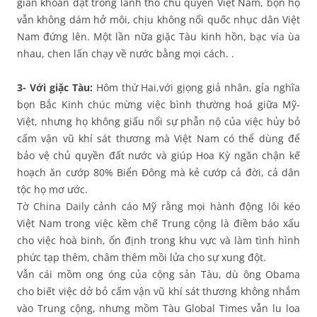
giàn khoan đặt trong lãnh thổ chủ quyền Việt Nam, bọn họ
vẫn không dám hở môi, chịu không nổi quốc nhục dân Việt
Nam đứng lên. Một lần nữa giặc Tàu kinh hồn, bạc vía ùa
nhau, chen lấn chạy về nước bằng mọi cách. .
3- Với giặc Tàu:
Hôm thứ Hai,với gịọng giả nhân, gỉa nghĩa
bọn Bắc Kinh chúc mừng việc bình thường hoá giữa Mỹ-
Việt, nhưng họ không giấu nổi sự phẫn nộ của việc hủy bỏ
cấm vận vũ khí sát thương mà Việt Nam có thể dùng để
bảo vệ chủ quyền đất nước và giúp Hoa Kỳ ngăn chận kế
hoạch ăn cướp 80% Biển Đông mà kẻ cướp cả đời, cả dân
tộc họ mơ ước.
Tờ China Daily cảnh cáo Mỹ rằng mọi hành động lôi kéo
Việt Nam trong việc kềm chế Trung cộng là điềm báo xấu
cho việc hoà binh, ổn định trong khu vực và làm tình hình
phức tạp thêm, châm thêm mồi lửa cho sự xung đột.
Vẫn cái mồm ong óng của cộng sản Tàu, dù ông Obama
cho biết việc dở bỏ cấm vận vũ khí sát thương không nhắm
vào Trung cộng, nhưng mồm Tàu Global Times vẫn lu loa