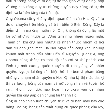
bầu cử công bằng và tự do; tự do tôn giáo và tự do hội họp
và ông cho rằng duy trì những quyền này củng cố sự ổn
định và là ‘nền tảng của tiến bộ’.
Ông Obama cũng khẳng định quan điểm của Hoa Kỳ về tự
do di chuyển trên không và trên biển ở Biển Đông. Đây là
điểm chinh mà ông muốn nói. Ông không đá động lấy một
lời với những người tù lương tâm như nhiều người nghĩ.
Thậm chị khi ông mời những cá nhân thuộc nhóm xã hội
dân sự đến gặp mặt, Hà Nội ngăn cản công khai những
khuôn mặt tranh đấu như Tiến sĩ Nguyễn Quang A, ông
Obama cũng không có thái độ nào coi ra khí phách của
lãnh tụ một cường quốc chuyên đi rao giảng về nhân
quyền. Ngược lại ông còn biện hộ cho bọn vi phạm bằng
những vi phạm nhân quyền ở Hoa Kỳ như kỳ thị màu da, kỳ
thị về lương bổng của nam và nữ công nhân và tuyên bố
rằng không có nước nào hoàn hảo trong vấn đề nhân
quyền khi ông gặp dân chúng tại thành Hồ.
Ông đi cho chiến lược chuyển trục và đi bán máy bay cho
hãng Boeing, hãng sản xuất dụng cụ quốc phòng của Mỹ,