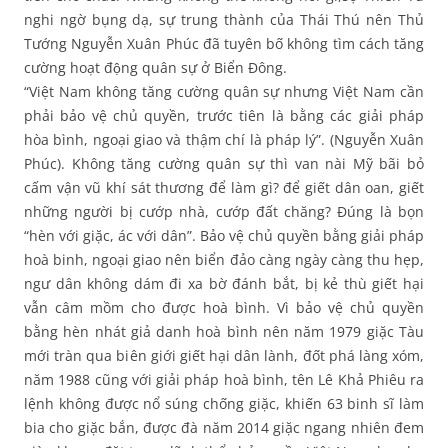
nghi ngờ bụng dạ, sự trung thành của Thái Thú nên Thủ
Tướng Nguyễn Xuân Phúc đã tuyên bố không tìm cách tăng
cường hoạt động quân sự ở Biển Đông.
“Việt Nam không tăng cường quân sự nhưng Việt Nam cần
phải bảo vệ chủ quyền, trước tiên là bằng các giải pháp
hòa bình, ngoại giao và thậm chí là pháp lý”. (Nguyễn Xuân
Phúc). Không tăng cường quân sự thì van nài Mỹ bãi bỏ
cấm vận vũ khí sát thương để làm gì? để giết dân oan, giết
những người bị cướp nhà, cướp đất chăng? Đúng là bọn
“hèn với giặc, ác với dân”. Bảo vệ chủ quyền bằng giải pháp
hoà binh, ngoại giao nên biển đảo càng ngày càng thu hẹp,
ngư dân không dám đi xa bờ đánh bắt, bị kẻ thù giết hại
vẫn câm mồm cho được hoà bình. Vì bảo vệ chủ quyền
bằng hèn nhát giả danh hoà bình nên năm 1979 giặc Tàu
mới tràn qua biên giới giết hại dân lành, đốt phá làng xóm,
năm 1988 cũng với giải pháp hoà bình, tên Lê Khả Phiêu ra
lệnh không được nổ súng chống giặc, khiến 63 binh sĩ làm
bia cho giặc bắn, được đà năm 2014 giặc ngang nhiên đem