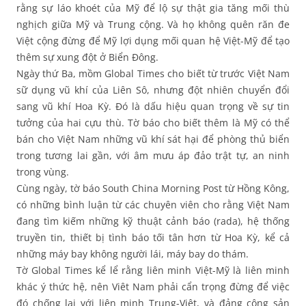
rằng sự láo khoét của Mỹ để lộ sự thật gia tăng mối thù
nghịch giữa Mỹ và Trung cộng. Và họ không quên răn đe
Việt cộng đừng để Mỹ lợi dụng mối quan hệ Việt-Mỹ để tạo
thêm sự xung đột ở Biển Đông.
Ngày thứ Ba, mồm Global Times cho biết từ trước Việt Nam
sữ dụng vũ khí của Liên Sô, nhưng đột nhiên chuyển đổi
sang vũ khí Hoa Kỳ. Đó là dấu hiệu quan trọng về sự tin
tưởng của hai cựu thù. Tờ báo cho biết thêm là Mỹ có thể
bán cho Việt Nam những vũ khí sát hại để phòng thủ biển
trong tương lai gần, với âm mưu áp đảo trật tự, an ninh
trong vùng.
Cùng ngày, tờ báo South China Morning Post từ Hồng Kông,
có những bình luận từ các chuyên viên cho rằng Việt Nam
đang tìm kiếm những kỹ thuật cảnh báo (rada), hệ thống
truyền tin, thiết bị tình báo tối tân hơn từ Hoa Kỳ, kể cả
những máy bay không người lái, máy bay do thám.
Tờ Global Times kể lể rằng liên minh Việt-Mỹ là liên minh
khác ý thức hệ, nên Viêt Nam phải cẩn trọng đừng để việc
đó chống lại với liên minh Trung-Việt, và đảng cộng sản