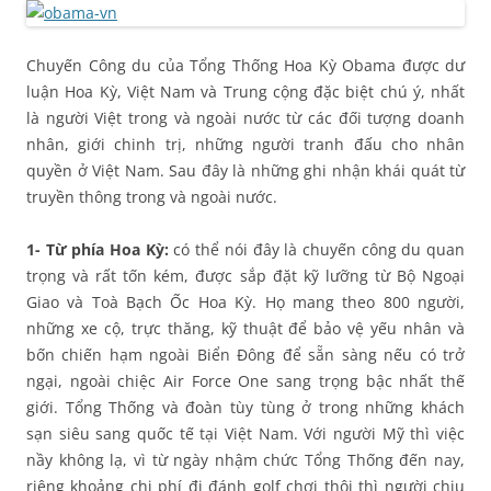
Chuyến Công du của Tổng Thống Hoa Kỳ Obama được dư
luận Hoa Kỳ, Việt Nam và Trung cộng đặc biệt chú ý, nhất
là người Việt trong và ngoài nước từ các đối tượng doanh
nhân, giới chinh trị, những người tranh đấu cho nhân
quyền ở Việt Nam. Sau đây là những ghi nhận khái quát từ
truyền thông trong và ngoài nước.
1- Từ phía Hoa Kỳ:
có thể nói đây là chuyến công du quan
trọng và rất tốn kém, được sắp đặt kỹ lưỡng từ Bộ Ngoại
Giao và Toà Bạch Ốc Hoa Kỳ. Họ mang theo 800 người,
những xe cộ, trực thăng, kỹ thuật để bảo vệ yếu nhân và
bốn chiến hạm ngoài Biển Đông để sẵn sàng nếu có trở
ngại, ngoài chiệc Air Force One sang trọng bậc nhất thế
giới. Tổng Thống và đoàn tùy tùng ở trong những khách
sạn siêu sang quốc tế tại Việt Nam. Với người Mỹ thì việc
nầy không lạ, vì từ ngày nhậm chức Tổng Thống đến nay,
riêng khoảng chi phí đi đánh golf chơi thôi thì người chịu