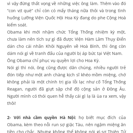
vì vậy đừng thất vọng về những việc ông làm. Thêm vào đó
“con vịt què” chỉ còn có mấy tháng nữa thôi và trong tình
huống Lưỡng Viện Quốc Hội Hoa Kỳ đang do phe Cộng Hoà
kiểm soát.
Obama khi mới nhậm chức Tổng Thống nhiệm kỳ một,
chưa làm nên tích sự gì đã được Viện Hàm Lâm Thụy Điển
dán cho cái nhãn Khôi Nguyên về Hoà Bình, thì ông còn
dám nói gì về tranh đấu của người bị áp bức tại Việt Nam.
Ông Obama chỉ phục vụ quyền lợi cho Hoa Kỳ.
Nói gì thì nói, ông cũng được dân chúng, nhiều người trẻ
đón tiếp như một anh chàng kịch sĩ khéo mồm miệng, chớ
không phải là một chính trị gia lỗi lạc như cố Tổng Thống
Reagan, người đã giựt sập chế độ cộng sản ở Đông Âu.
Người mình có thói quen hễ thấy cái gì lạ là ùa ra xem, vậy
thôi!
2- Với nhà cầm quyền Hà Nội:
họ biết mục đích của
Obama, kèm theo nỗi run sợ giặc Tàu, nên ngậm miệng ăn
tiền cho chắc. Nhưng không thể không nói gì,sợ Thiên Tử