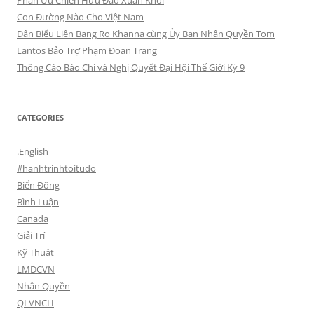
Phân Ưu Chiến Hữu Đào Xuân Khôi
Con Đường Nào Cho Việt Nam
Dân Biểu Liên Bang Ro Khanna cùng Ủy Ban Nhân Quyền Tom
Lantos Bảo Trợ Phạm Đoan Trang
Thông Cáo Báo Chí và Nghị Quyết Đại Hội Thế Giới Kỳ 9
CATEGORIES
.English
#hanhtrinhtoitudo
Biển Đông
Bình Luận
Canada
Giải Trí
Kỹ Thuật
LMDCVN
Nhân Quyền
QLVNCH