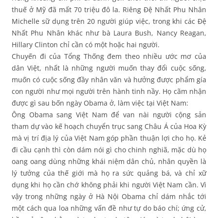
thuế ở Mỹ đã mất 70 triệu đô la. Riêng Đệ Nhất Phu Nhân
Michelle sữ dụng trên 20 người giúp việc, trong khi các Đệ
Nhất Phu Nhân khác như bà Laura Bush, Nancy Reagan,
Hillary Clinton chỉ cần có một hoặc hai người.
Chuyến đi của Tổng Thống đem theo nhiều ước mơ của
dân Việt, nhất là những người muốn thay đổi cuộc sống,
muốn có cuộc sống đầy nhân văn và hưởng được phẩm gía
con người như mọi người trên hành tinh nầy. Họ cãm nhận
được gì sau bốn ngày Obama ở, làm việc tại Việt Nam:
Ông Obama sang Việt Nam để van nài người cộng sản
tham dự vào kế hoạch chuyển trục sang Châu Á của Hoa Kỳ
mà vị trí địa lý của Việt Nam góp phần thuận lợi cho họ. Kẻ
đi cầu cạnh thì còn dám nói gì cho chinh nghiã, mặc dù họ
oang oang dùng những khái niệm dân chủ, nhân quyền là
lý tưởng của thế giới mà họ ra sức quảng bá, và chỉ xữ
dụng khi họ cần chớ không phải khi người Việt Nam cần. Vì
vậy trong những ngày ở Hà Nội Obama chỉ dám nhắc tới
một cách qua loa những vấn đề như tự do báo chí; ứng cử,