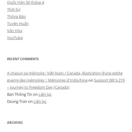
Quốc Hận 30 tháng 4
Thời Sự
Thông Báo
Tuyên Huấn
Văn Hóa
YouTube
RECENT COMMENTS
A chacun sa mémoire : Viêt-Nam / Canada, illustration d’une petite
guerre des mémoires | Mémoires d'Indochine
on
Support Bill S-219
– Journey to Freedom Day (Canada)
Ban Thông Tin
on
Liên lạc
Dzung Tran
on
Liên lạc
ARCHIVES