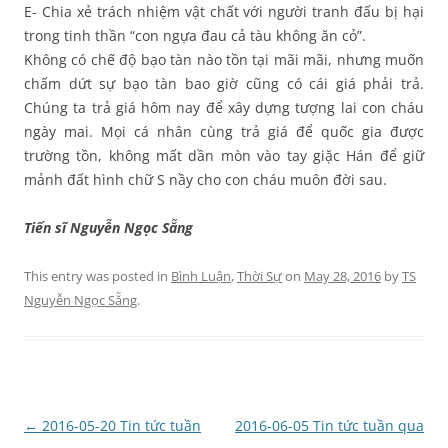
E- Chia xẻ trách nhiệm vật chất với người tranh đấu bị hại
trong tinh thần “con ngựa đau cả tàu không ăn cỏ”.
Không có chế độ bạo tàn nào tồn tại mãi mãi, nhưng muốn
chấm dứt sự bạo tàn bao giờ cũng có cái giá phải trả.
Chúng ta trả giá hôm nay để xây dựng tượng lai con cháu
ngày mai. Mọi cá nhân cùng trả giá để quốc gia được
trường tồn, không mất dần mòn vào tay giặc Hán để giữ
mảnh đất hình chữ S nầy cho con cháu muôn đời sau.
Tiến sĩ Nguyễn Ngọc Sẵng
This entry was posted in
Bình Luận
,
Thời Sự
on
May 28, 2016
by
TS
Nguyễn Ngọc Sẵng
.
Post
←
2016-05-20 Tin tức tuần
2016-06-05 Tin tức tuần qua