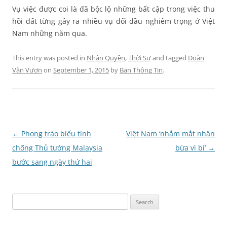
Vụ việc được coi là đã bộc lộ những bất cập trong việc thu
hồi đất từng gây ra nhiều vụ đối đầu nghiêm trọng ở Việt
Nam những năm qua.
This entry was posted in
Nhân Quyền
,
Thời Sự
and tagged
Đoàn
Văn Vươn
on
September 1, 2015
by
Ban Thông Tin
.
Post
←
Phong trào biểu tình
Việt Nam ‘nhắm mắt nhận
navigation
chống Thủ tướng Malaysia
bừa vì bí’
→
bước sang ngày thứ hai
Search
for: