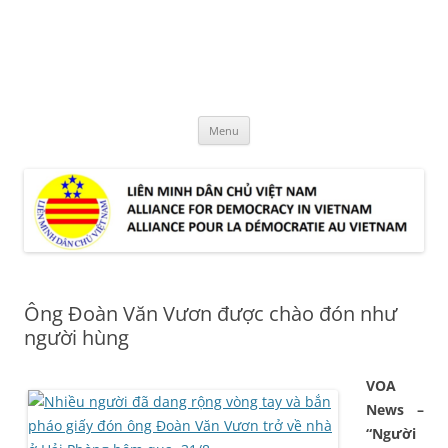
Skip
to
LMDCVN
content
Alliance for Democracy in Vietnam
Menu
Ông Đoàn Văn Vươn được chào đón như
người hùng
VOA
News –
“Người