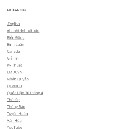
CATEGORIES
.English
#hanhtrinhtoitudo
Biển Đông
Bình Luận
Canada
Giải Trí
Kỹ Thuật
LMDCVN
Nhân Quyền
QLVNCH
Quốc Hận 30 tháng 4
Thời Sự
Thông Báo
Tuyên Huấn
Văn Hóa
YouTube