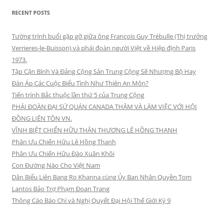
RECENT POSTS
Tường trình buổi gặp gỡ giữa ông François Guy Trébulle (Thị trưởng
Verrieres-le-Buisson) và phái đoàn người Việt về Hiệp định Paris
1973.
Tập Cận Bình Và Đảng Cộng Sản Trung Cộng Sẽ Nhượng Bộ Hay
Đàn Áp Các Cuộc Biểu Tình Như Thiên An Môn?
Tiến trình Bắc thuộc lần thứ 5 của Trung Cộng
PHÁI ĐOÀN ĐẠI SỨ QUÁN CANADA THĂM VÀ LÀM VIỆC VỚI HỘI
ĐỒNG LIÊN TÔN VN.
VĨNH BIỆT CHIẾN HỮU THÂN THƯƠNG LÊ HỒNG THANH
Phân Ưu Chiến Hữu Lê Hồng Thanh
Phân Ưu Chiến Hữu Đào Xuân Khôi
Con Đường Nào Cho Việt Nam
Dân Biểu Liên Bang Ro Khanna cùng Ủy Ban Nhân Quyền Tom
Lantos Bảo Trợ Phạm Đoan Trang
Thông Cáo Báo Chí và Nghị Quyết Đại Hội Thế Giới Kỳ 9