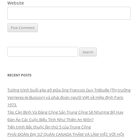
Website
Search
for:
RECENT POSTS
Tường trình buổi gặp gỡ giữa ông François Guy Trébulle (Thị trưởng
Verrieres-le-Buisson) và phái đoàn người Việt về Hiệp định Paris
1973.
Tập Cận Bình Và Đảng Cộng Sản Trung Cộng Sẽ Nhượng Bộ Hay
Đàn Áp Các Cuộc Biểu Tình Như Thiên An Môn?
Tiến trình Bắc thuộc lần thứ 5 của Trung Cộng
PHÁI ĐOÀN ĐẠI SỨ QUÁN CANADA THĂM VÀ LÀM VIỆC VỚI HỘI