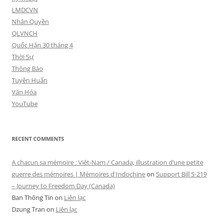
LMDCVN
Nhân Quyền
QLVNCH
Quốc Hận 30 tháng 4
Thời Sự
Thông Báo
Tuyên Huấn
Văn Hóa
YouTube
RECENT COMMENTS
A chacun sa mémoire : Viêt-Nam / Canada, illustration d’une petite
guerre des mémoires | Mémoires d'Indochine
on
Support Bill S-219
– Journey to Freedom Day (Canada)
Ban Thông Tin
on
Liên lạc
Dzung Tran
on
Liên lạc