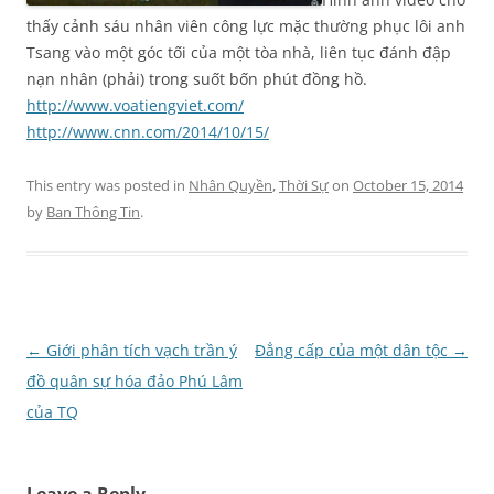
thấy cảnh sáu nhân viên công lực mặc thường phục lôi anh
Tsang vào một góc tối của một tòa nhà, liên tục đánh đập
nạn nhân (phải) trong suốt bốn phút đồng hồ.
http://www.voatiengviet.com/
http://www.cnn.com/2014/10/15/
This entry was posted in
Nhân Quyền
,
Thời Sự
on
October 15, 2014
by
Ban Thông Tin
.
Post
←
Giới phân tích vạch trần ý
Đẳng cấp của một dân tộc
→
navigation
đồ quân sự hóa đảo Phú Lâm
của TQ