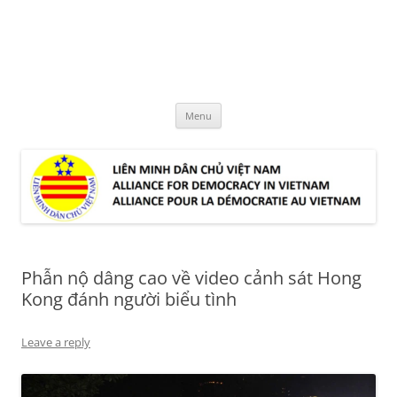
Skip
to
LMDCVN
content
Alliance for Democracy in Vietnam
Menu
Phẫn nộ dâng cao về video cảnh sát Hong
Kong đánh người biểu tình
Leave a reply