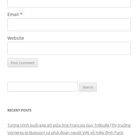
Email
*
Website
Search
for:
RECENT POSTS
Tường trình buổi gặp gỡ giữa ông François Guy Trébulle (Thị trưởng
Verrieres-le-Buisson) và phái đoàn người Việt về Hiệp định Paris