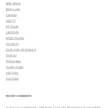
Biển Đông
Bình Luận
Canada
Giải Trí
Kỹ Thuật
LMDCVN
Nhân Quyền
QLVNCH
Quốc Hận 30 tháng 4
Thời Sự
Thông Báo
Tuyên Huấn
Văn Hóa
YouTube
RECENT COMMENTS
A chacun sa mémoire : Viêt-Nam / Canada, illustration d’une petite