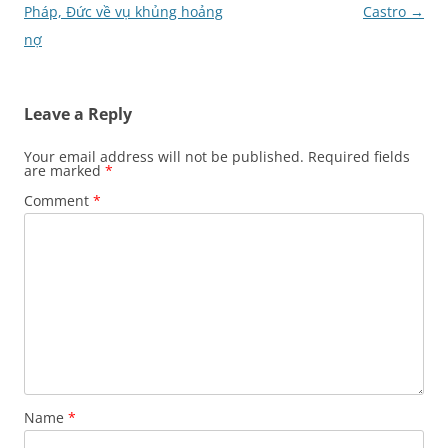
navigation
Pháp, Ðức về vụ khủng hoảng
Castro
→
nợ
Leave a Reply
Your email address will not be published.
Required fields
are marked
*
Comment
*
Name
*