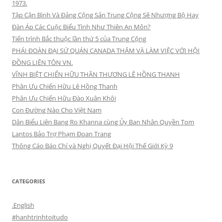
1973.
Tập Cận Bình Và Đảng Cộng Sản Trung Cộng Sẽ Nhượng Bộ Hay
Đàn Áp Các Cuộc Biểu Tình Như Thiên An Môn?
Tiến trình Bắc thuộc lần thứ 5 của Trung Cộng
PHÁI ĐOÀN ĐẠI SỨ QUÁN CANADA THĂM VÀ LÀM VIỆC VỚI HỘI
ĐỒNG LIÊN TÔN VN.
VĨNH BIỆT CHIẾN HỮU THÂN THƯƠNG LÊ HỒNG THANH
Phân Ưu Chiến Hữu Lê Hồng Thanh
Phân Ưu Chiến Hữu Đào Xuân Khôi
Con Đường Nào Cho Việt Nam
Dân Biểu Liên Bang Ro Khanna cùng Ủy Ban Nhân Quyền Tom
Lantos Bảo Trợ Phạm Đoan Trang
Thông Cáo Báo Chí và Nghị Quyết Đại Hội Thế Giới Kỳ 9
CATEGORIES
.English
#hanhtrinhtoitudo