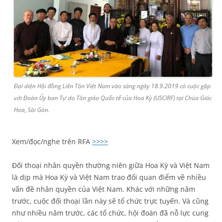
Đại diện Hội đồng Liên Tôn Việt Nam vào sáng ngày 18.9.2019 có cuộc gặp
với Đoàn Ủy ban Tự do Tôn giáo Quốc tế của Hoa Kỳ (USCIRF) tại Chùa Giác
Hoa, Sài Gòn.
Xem/đọc/nghe trên RFA
>>>>
Đối thoại nhân quyền thường niên giữa Hoa Kỳ và Việt Nam
là dịp mà Hoa Kỳ và Việt Nam trao đổi quan điểm về nhiều
vấn đề nhân quyền của Việt Nam. Khác với những năm
trước, cuộc đối thoại lần này sẽ tổ chức trực tuyến. Và cũng
như nhiều năm trước, các tổ chức, hội đoàn đã nỗ lực cung