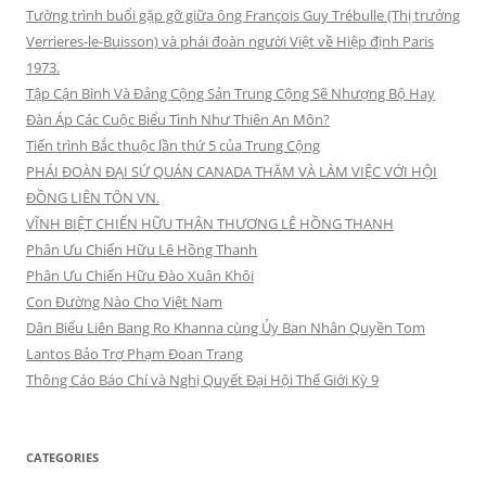
Tường trình buổi gặp gỡ giữa ông François Guy Trébulle (Thị trưởng
Verrieres-le-Buisson) và phái đoàn người Việt về Hiệp định Paris
1973.
Tập Cận Bình Và Đảng Cộng Sản Trung Cộng Sẽ Nhượng Bộ Hay
Đàn Áp Các Cuộc Biểu Tình Như Thiên An Môn?
Tiến trình Bắc thuộc lần thứ 5 của Trung Cộng
PHÁI ĐOÀN ĐẠI SỨ QUÁN CANADA THĂM VÀ LÀM VIỆC VỚI HỘI
ĐỒNG LIÊN TÔN VN.
VĨNH BIỆT CHIẾN HỮU THÂN THƯƠNG LÊ HỒNG THANH
Phân Ưu Chiến Hữu Lê Hồng Thanh
Phân Ưu Chiến Hữu Đào Xuân Khôi
Con Đường Nào Cho Việt Nam
Dân Biểu Liên Bang Ro Khanna cùng Ủy Ban Nhân Quyền Tom
Lantos Bảo Trợ Phạm Đoan Trang
Thông Cáo Báo Chí và Nghị Quyết Đại Hội Thế Giới Kỳ 9
CATEGORIES