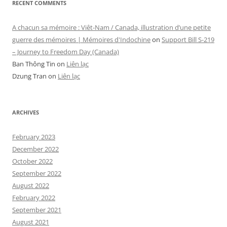
RECENT COMMENTS
A chacun sa mémoire : Viêt-Nam / Canada, illustration d’une petite
guerre des mémoires | Mémoires d'Indochine
on
Support Bill S-219
– Journey to Freedom Day (Canada)
Ban Thông Tin
on
Liên lạc
Dzung Tran
on
Liên lạc
ARCHIVES
February 2023
December 2022
October 2022
September 2022
August 2022
February 2022
September 2021
August 2021