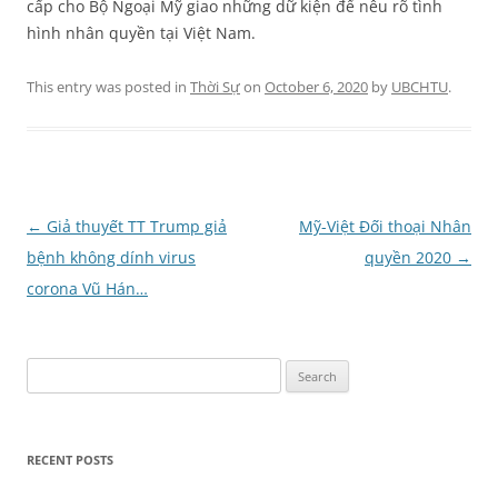
cấp cho Bộ Ngoại Mỹ giao những dữ kiện để nêu rõ tình
hình nhân quyền tại Việt Nam.
This entry was posted in
Thời Sự
on
October 6, 2020
by
UBCHTU
.
Post
←
Giả thuyết TT Trump giả
Mỹ-Việt Đối thoại Nhân
navigation
bệnh không dính virus
quyền 2020
→
corona Vũ Hán…
Search
for:
RECENT POSTS