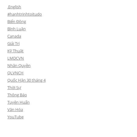
.English
#hanhtrinhtoitudo
Biển Đông
Bình Luận
Canada
Giải Trí
Kỹ Thuật
LMDCVN
Nhân Quyền
QLVNCH
Quốc Hận 30 tháng 4
Thời Sự
Thông Báo
Tuyên Huấn
Văn Hóa
YouTube