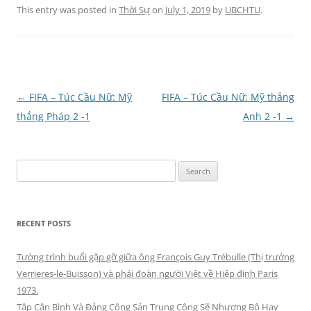
This entry was posted in
Thời Sự
on
July 1, 2019
by
UBCHTU
.
Post
←
FIFA – Túc Cầu Nữ: Mỹ
FIFA – Túc Cầu Nữ: Mỹ thắng
navigation
thắng Pháp 2 -1
Anh 2 -1
→
Search
for:
RECENT POSTS
Tường trình buổi gặp gỡ giữa ông François Guy Trébulle (Thị trưởng
Verrieres-le-Buisson) và phái đoàn người Việt về Hiệp định Paris
1973.
Tập Cận Bình Và Đảng Cộng Sản Trung Cộng Sẽ Nhượng Bộ Hay