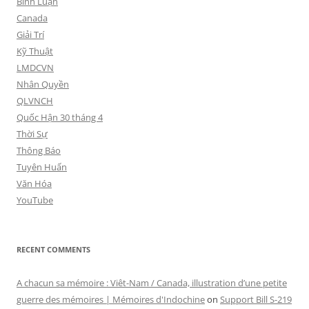
Bình Luận
Canada
Giải Trí
Kỹ Thuật
LMDCVN
Nhân Quyền
QLVNCH
Quốc Hận 30 tháng 4
Thời Sự
Thông Báo
Tuyên Huấn
Văn Hóa
YouTube
RECENT COMMENTS
A chacun sa mémoire : Viêt-Nam / Canada, illustration d’une petite
guerre des mémoires | Mémoires d'Indochine
on
Support Bill S-219