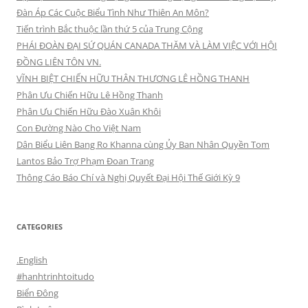
Đàn Áp Các Cuộc Biểu Tình Như Thiên An Môn?
Tiến trình Bắc thuộc lần thứ 5 của Trung Cộng
PHÁI ĐOÀN ĐẠI SỨ QUÁN CANADA THĂM VÀ LÀM VIỆC VỚI HỘI
ĐỒNG LIÊN TÔN VN.
VĨNH BIỆT CHIẾN HỮU THÂN THƯƠNG LÊ HỒNG THANH
Phân Ưu Chiến Hữu Lê Hồng Thanh
Phân Ưu Chiến Hữu Đào Xuân Khôi
Con Đường Nào Cho Việt Nam
Dân Biểu Liên Bang Ro Khanna cùng Ủy Ban Nhân Quyền Tom
Lantos Bảo Trợ Phạm Đoan Trang
Thông Cáo Báo Chí và Nghị Quyết Đại Hội Thế Giới Kỳ 9
CATEGORIES
.English
#hanhtrinhtoitudo
Biển Đông