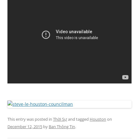
This entry was posted in
Thời Sự
and tagged
Houston
on
December 12, 2015
by
Ban Thông Tin
.