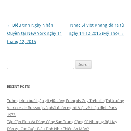
Post
←
Biểu tình Ngày Nhân
Nhạc Sĩ Việt Khang đã ra tù
navigation
Quyền tại New York ngày 11
ngày 14-12-2015 (Mỹ Tho)
→
tháng 12, 2015
Search
for:
RECENT POSTS
Tường trình buổi gặp gỡ giữa ông François Guy Trébulle (Thị trưởng
Verrieres-le-Buisson) và phái đoàn người Việt về Hiệp định Paris
1973.
Tập Cận Bình Và Đảng Cộng Sản Trung Cộng Sẽ Nhượng Bộ Hay
Đàn Áp Các Cuộc Biểu Tình Như Thiên An Môn?