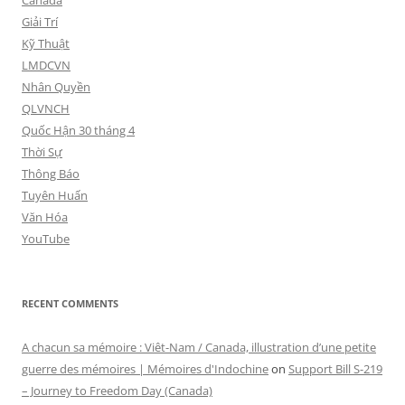
Canada
Giải Trí
Kỹ Thuật
LMDCVN
Nhân Quyền
QLVNCH
Quốc Hận 30 tháng 4
Thời Sự
Thông Báo
Tuyên Huấn
Văn Hóa
YouTube
RECENT COMMENTS
A chacun sa mémoire : Viêt-Nam / Canada, illustration d’une petite
guerre des mémoires | Mémoires d'Indochine
on
Support Bill S-219
– Journey to Freedom Day (Canada)