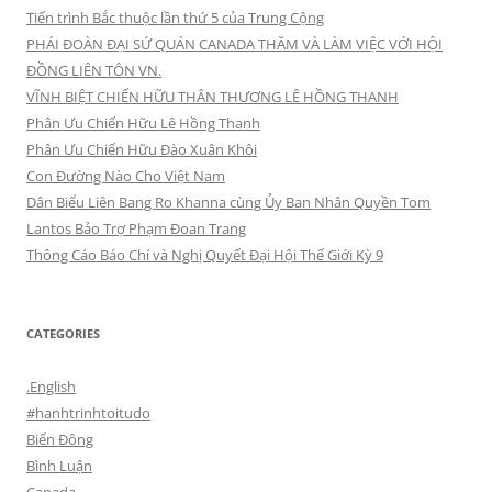
Tiến trình Bắc thuộc lần thứ 5 của Trung Cộng
PHÁI ĐOÀN ĐẠI SỨ QUÁN CANADA THĂM VÀ LÀM VIỆC VỚI HỘI
ĐỒNG LIÊN TÔN VN.
VĨNH BIỆT CHIẾN HỮU THÂN THƯƠNG LÊ HỒNG THANH
Phân Ưu Chiến Hữu Lê Hồng Thanh
Phân Ưu Chiến Hữu Đào Xuân Khôi
Con Đường Nào Cho Việt Nam
Dân Biểu Liên Bang Ro Khanna cùng Ủy Ban Nhân Quyền Tom
Lantos Bảo Trợ Phạm Đoan Trang
Thông Cáo Báo Chí và Nghị Quyết Đại Hội Thế Giới Kỳ 9
CATEGORIES
.English
#hanhtrinhtoitudo
Biển Đông
Bình Luận