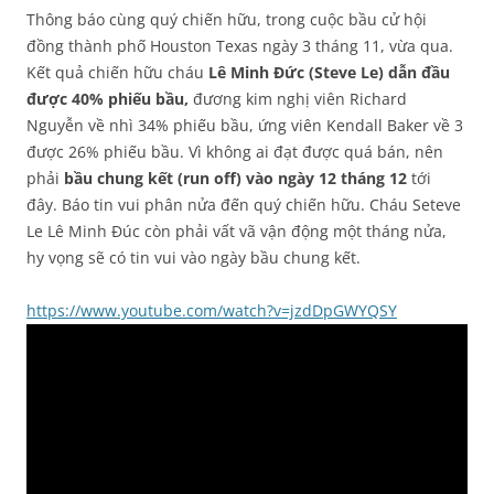
Thông báo cùng quý chiến hữu, trong cuộc bầu cử hội
đồng thành phố Houston Texas ngày 3 tháng 11, vừa qua.
Kết quả chiến hữu cháu
Lê Minh Đức (Steve Le) dẫn đầu
được 40% phiếu bầu,
đương kim nghị viên Richard
Nguyễn về nhì 34% phiếu bầu, ứng viên Kendall Baker về 3
được 26% phiếu bầu. Vì không ai đạt được quá bán, nên
phải
bầu chung kết (run off) vào ngày 12 tháng 12
tới
đây. Báo tin vui phân nửa đến quý chiến hữu. Cháu Seteve
Le Lê Minh Đúc còn phải vất vã vận động một tháng nửa,
hy vọng sẽ có tin vui vào ngày bầu chung kết.
https://www.youtube.com/watch?v=jzdDpGWYQSY