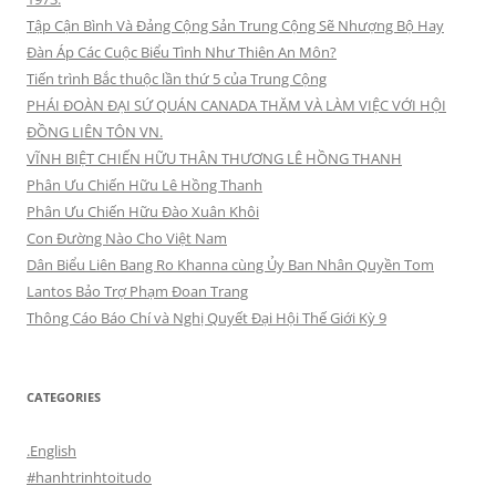
Tập Cận Bình Và Đảng Cộng Sản Trung Cộng Sẽ Nhượng Bộ Hay
Đàn Áp Các Cuộc Biểu Tình Như Thiên An Môn?
Tiến trình Bắc thuộc lần thứ 5 của Trung Cộng
PHÁI ĐOÀN ĐẠI SỨ QUÁN CANADA THĂM VÀ LÀM VIỆC VỚI HỘI
ĐỒNG LIÊN TÔN VN.
VĨNH BIỆT CHIẾN HỮU THÂN THƯƠNG LÊ HỒNG THANH
Phân Ưu Chiến Hữu Lê Hồng Thanh
Phân Ưu Chiến Hữu Đào Xuân Khôi
Con Đường Nào Cho Việt Nam
Dân Biểu Liên Bang Ro Khanna cùng Ủy Ban Nhân Quyền Tom
Lantos Bảo Trợ Phạm Đoan Trang
Thông Cáo Báo Chí và Nghị Quyết Đại Hội Thế Giới Kỳ 9
CATEGORIES
.English
#hanhtrinhtoitudo