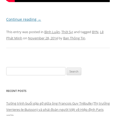
Continue reading
→
This entry was posted in
Bình Luận
,
Thời Sự
and tagged
BYN
,
Lê
Phát Minh
on
November 28, 2014
by
Ban Thông Tin
.
Search
for:
RECENT POSTS
Tường trình buổi gặp gỡ giữa ông François Guy Trébulle (Thị trưởng
Verrieres-le-Buisson) và phái đoàn người Việt về Hiệp định Paris
1973.