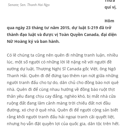
Thưa
Senate; Sen. Thanh Hai Ngo
quí vị,
Hôm
qua ngày 23 tháng tư năm 2015, dự luật S-219 đã trở
thành đạo luật và được vị Toàn Quyền Canada, đại diện
Nữ Hoàng ký và ban hành.
Có lẽ chúng ta cũng nên quên đi những tranh luận, nhiều
lúc, một số người có những lời lẽ nặng nề với người đề
xướng dự luật, Thượng Nghị Sĩ Canada gốc Việt, ông Ngô
Thanh Hải. Quên đi để đừng tạo thêm rạn nứt giữa những
người tranh đấu cho tự do, dân chủ cho đồng bào nơi quê
nhà. Quên đi để cùng nhau hướng về đồng bào ruột thịt
thân yêu đang chịu cay đắng, nghèo khó, bị mất nhà cửa
ruộng đất đang lâm cảnh màng trời chiếu đất nơi đầu
đường, xó chợ ở quê nhà. Quên đi để người cộng sản biết
rằng khối người tranh đấu hải ngoại tranh cãi quyết liệt,
nhưng họ vẫn đặt quyền lợi của quốc gia, dân tộc trên hết.