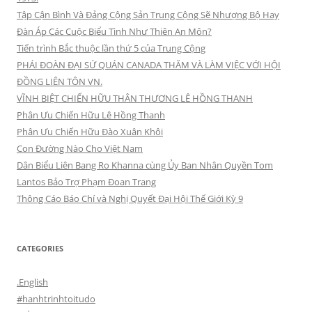
Tập Cận Bình Và Đảng Cộng Sản Trung Cộng Sẽ Nhượng Bộ Hay
Đàn Áp Các Cuộc Biểu Tình Như Thiên An Môn?
Tiến trình Bắc thuộc lần thứ 5 của Trung Cộng
PHÁI ĐOÀN ĐẠI SỨ QUÁN CANADA THĂM VÀ LÀM VIỆC VỚI HỘI
ĐỒNG LIÊN TÔN VN.
VĨNH BIỆT CHIẾN HỮU THÂN THƯƠNG LÊ HỒNG THANH
Phân Ưu Chiến Hữu Lê Hồng Thanh
Phân Ưu Chiến Hữu Đào Xuân Khôi
Con Đường Nào Cho Việt Nam
Dân Biểu Liên Bang Ro Khanna cùng Ủy Ban Nhân Quyền Tom
Lantos Bảo Trợ Phạm Đoan Trang
Thông Cáo Báo Chí và Nghị Quyết Đại Hội Thế Giới Kỳ 9
CATEGORIES
.English
#hanhtrinhtoitudo