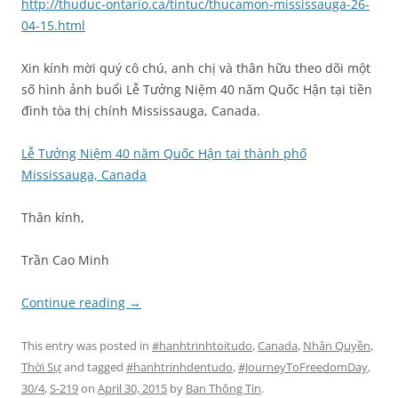
http://thuduc-ontario.ca/tintuc/thucamon-mississauga-26-
04-15.html
Xin kính mời quý cô chú, anh chị và thân hữu theo dõi một
số hình ảnh buổi Lễ Tưởng Niệm 40 năm Quốc Hận tại tiền
đình tòa thị chính Mississauga, Canada.
Lễ Tưởng Niệm 40 năm Quốc Hận tại thành phố
Mississauga, Canada
Thân kính,
Trần Cao Minh
Continue reading
→
This entry was posted in
#hanhtrinhtoitudo
,
Canada
,
Nhân Quyền
,
Thời Sự
and tagged
#hanhtrinhdentudo
,
#JourneyToFreedomDay
,
30/4
,
S-219
on
April 30, 2015
by
Ban Thông Tin
.