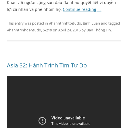
Khác với người cộng sản đấu đá nhau quyết liệt vì quyền
lợi cá nhân và phe nhóm họ.
Continue reading
→
This entry was posted in
#hanhtrinhtoitudo
,
Bình Luận
and tagged
#hanhtrinhdentudo
,
S-219
on
April 24, 2015
by
Ban Thông Tin
.
Asia 32: Hành Trình Tìm Tự Do