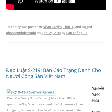
This entry was posted in
Nhân Quyền
,
Thời Sự
and tagged
#hanhtrinhdentudo
on
April 25, 2015
by
Ban Thông Tin
.
Đạo Luật S-219: Bản Cáo Trạng Dành Cho
Người Cộng Sản Việt Nam
Nguyễn
Ngọc
Peter Van Loan ( House Leader ); Mark Adler MP-co
Sẵng
sponsor S-219; Governor General David Johnston; Claude
Carignan, Senator and Leader of the Government in the