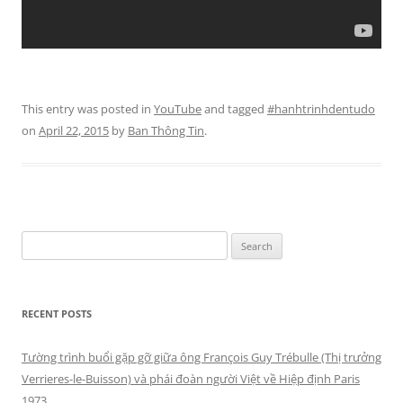
This entry was posted in
YouTube
and tagged
#hanhtrinhdentudo
on
April 22, 2015
by
Ban Thông Tin
.
Search
for:
RECENT POSTS
Tường trình buổi gặp gỡ giữa ông François Guy Trébulle (Thị trưởng
Verrieres-le-Buisson) và phái đoàn người Việt về Hiệp định Paris
1973.