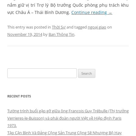
nắm giữ vị trí Trợ lý Bộ trưởng Quốc phòng phụ trách khu
vực Châu Á – Thái Bình Dương.
Continue reading
→
This entry was posted in
Thời Sự
and tagged
ngoại giao
on
November 19, 2014
by
Ban Thông Tin
.
Search
for:
RECENT POSTS
Tường trình buổi gặp gỡ giữa ông François Guy Trébulle (Thị trưởng
Verrieres-le-Buisson) và phái đoàn người Việt về Hiệp định Paris
1973.
Tập Cận Bình Và Đảng Cộng Sản Trung Cộng Sẽ Nhượng Bộ Hay