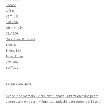
Canada
Giải Trí
Kỹ Thuật
LMDCVN
Nhân Quyền
QLVNCH
Quốc Hận 30 tháng 4
Thời Sự
Thông Báo
Tuyên Huấn
Văn Hóa
YouTube
RECENT COMMENTS
A chacun sa mémoire : Viêt-Nam / Canada, illustration d’une petite
guerre des mémoires | Mémoires d'Indochine
on
Support Bill S-219