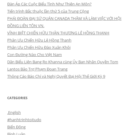
Đàn Áp Các Cuộc Biểu Tình Như Thiên An Môn?
Tiến trình Bắc thuộc lần thứ 5 của Trung Cộng
PHÁI ĐOÀN ĐẠI SỨ QUÁN CANADA THĂM VÀ LÀM VIỆC VỚI HỘI
ĐỒNG LIÊN TÔN VN.
VĨNH BIỆT CHIẾN HỮU THÂN THƯƠNG LÊ HỒNG THANH
Phân Ưu Chiến Hữu Lê Hồng Thanh
Phân Ưu Chiến Hữu Đào Xuân Khôi
Con Đường Nào Cho Việt Nam
Dân Biểu Liên Bang Ro Khanna cùng Ủy Ban Nhân Quyền Tom
Lantos Bảo Trợ Phạm Đoan Trang
Thông Cáo Báo Chí và Nghị Quyết Đại Hội Thế Giới Kỳ 9
CATEGORIES
.English
#hanhtrinhtoitudo
Biển Đông
Bình Luận