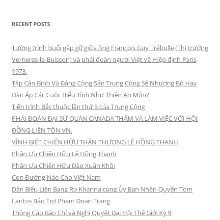
RECENT POSTS
Tường trình buổi gặp gỡ giữa ông François Guy Trébulle (Thị trưởng
Verrieres-le-Buisson) và phái đoàn người Việt về Hiệp định Paris
1973.
Tập Cận Bình Và Đảng Cộng Sản Trung Cộng Sẽ Nhượng Bộ Hay
Đàn Áp Các Cuộc Biểu Tình Như Thiên An Môn?
Tiến trình Bắc thuộc lần thứ 5 của Trung Cộng
PHÁI ĐOÀN ĐẠI SỨ QUÁN CANADA THĂM VÀ LÀM VIỆC VỚI HỘI
ĐỒNG LIÊN TÔN VN.
VĨNH BIỆT CHIẾN HỮU THÂN THƯƠNG LÊ HỒNG THANH
Phân Ưu Chiến Hữu Lê Hồng Thanh
Phân Ưu Chiến Hữu Đào Xuân Khôi
Con Đường Nào Cho Việt Nam
Dân Biểu Liên Bang Ro Khanna cùng Ủy Ban Nhân Quyền Tom
Lantos Bảo Trợ Phạm Đoan Trang
Thông Cáo Báo Chí và Nghị Quyết Đại Hội Thế Giới Kỳ 9