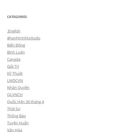
CATEGORIES
.English
#hanhtrinhtoitudo
Biển Đông
Bình Luận
Canada
Giải Trí
Kỹ Thuật
LMDCVN
Nhân Quyền
QLVNCH
Quốc Hận 30 tháng 4
Thời Sự
Thông Báo
Tuyên Huấn
Văn Hóa