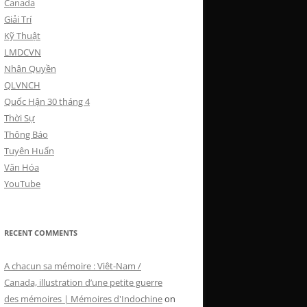
Canada
Giải Trí
Kỹ Thuật
LMDCVN
Nhân Quyền
QLVNCH
Quốc Hận 30 tháng 4
Thời Sự
Thông Báo
Tuyên Huấn
Văn Hóa
YouTube
RECENT COMMENTS
A chacun sa mémoire : Viêt-Nam /
Canada, illustration d’une petite guerre
des mémoires | Mémoires d'Indochine
on