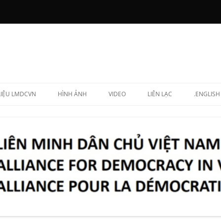
 LIỆU LMDCVN
HÌNH ẢNH
VIDEO
LIÊN LẠC
.ENGLISH
N CHẤP HÀNH
NG LẬP VIÊN