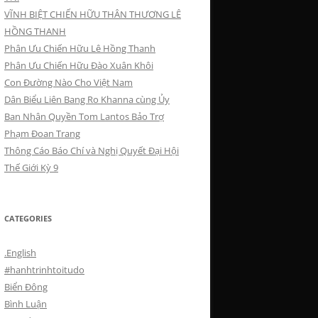
VĨNH BIỆT CHIẾN HỮU THÂN THƯƠNG LÊ
HỒNG THANH
Phân Ưu Chiến Hữu Lê Hồng Thanh
Phân Ưu Chiến Hữu Đào Xuân Khôi
Con Đường Nào Cho Việt Nam
Dân Biểu Liên Bang Ro Khanna cùng Ủy
Ban Nhân Quyền Tom Lantos Bảo Trợ
Phạm Đoan Trang
Thông Cáo Báo Chí và Nghị Quyết Đại Hội
Thế Giới Kỳ 9
CATEGORIES
.English
#hanhtrinhtoitudo
Biển Đông
Bình Luận