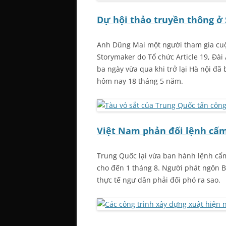
Dự hội thảo truyền thông ở 
Anh Dũng Mai một người tham gia cuộc
Storymaker do Tổ chức Article 19, Đài
ba ngày vừa qua khi trở lại Hà nội đã b
hôm nay 18 tháng 5 năm.
Việt Nam phản đối lệnh cấm
Trung Quốc lại vừa ban hành lệnh cấm
cho đến 1 tháng 8. Người phát ngôn Bộ
thực tế ngư dân phải đối phó ra sao.