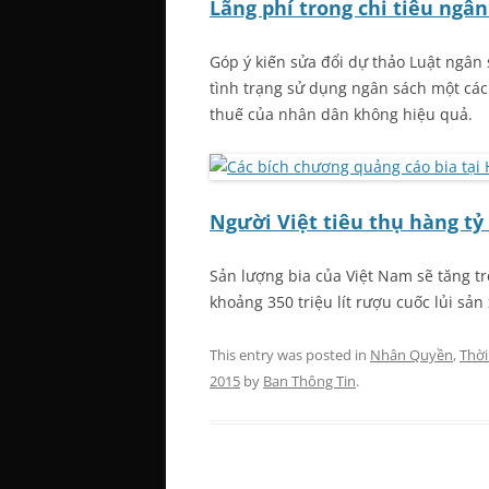
Lãng phí trong chi tiêu ngâ
Góp ý kiến sửa đổi dự thảo Luật ngân
tình trạng sử dụng ngân sách một cách
thuế của nhân dân không hiệu quả.
Người Việt tiêu thụ hàng tỷ
Sản lượng bia của Việt Nam sẽ tăng trê
khoảng 350 triệu lít rượu cuốc lủi sả
This entry was posted in
Nhân Quyền
,
Thời
2015
by
Ban Thông Tin
.