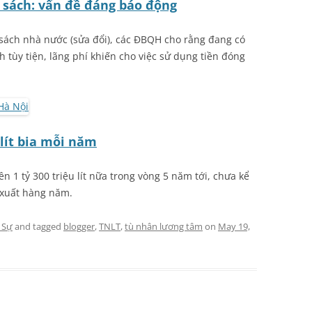
n sách: vấn đề đáng báo động
 sách nhà nước (sửa đổi), các ĐBQH cho rằng đang có
 tùy tiện, lãng phí khiến cho việc sử dụng tiền đóng
 lít bia mỗi năm
n 1 tỷ 300 triệu lít nữa trong vòng 5 năm tới, chưa kể
n xuất hàng năm.
 Sự
and tagged
blogger
,
TNLT
,
tù nhân lương tâm
on
May 19,