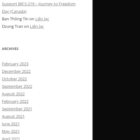
Support Bill S-219 – Journey to Freedom
Day (Canada)
Ban Thông Tin
on
Liên lạc
Dzung Tran
on
Liên lạc
ARCHIVES
February 2023
December 2022
October 2022
September 2022
August 2022
February 2022
September 2021
August 2021
June 2021
May 2021
April 2021