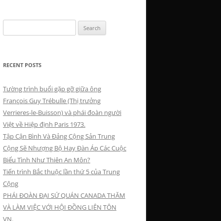
Search
for:
RECENT POSTS
Tường trình buổi gặp gỡ giữa ông
François Guy Trébulle (Thị trưởng
Verrieres-le-Buisson) và phái đoàn người
Việt về Hiệp định Paris 1973.
Tập Cận Bình Và Đảng Cộng Sản Trung
Cộng Sẽ Nhượng Bộ Hay Đàn Áp Các Cuộc
Biểu Tình Như Thiên An Môn?
Tiến trình Bắc thuộc lần thứ 5 của Trung
Cộng
PHÁI ĐOÀN ĐẠI SỨ QUÁN CANADA THĂM
VÀ LÀM VIỆC VỚI HỘI ĐỒNG LIÊN TÔN
VN.