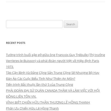
Search
for:
RECENT POSTS
Tường trình buổi gặp gỡ giữa ông François Guy Trébulle (Thị trưởng
Verrieres-le-Buisson) và phái đoàn người Việt về Hiệp định Paris
1973.
Tập Cận Bình Và Đảng Cộng Sản Trung Cộng Sẽ Nhượng Bộ Hay
Đàn Áp Các Cuộc Biểu Tình Như Thiên An Môn?
Tiến trình Bắc thuộc lần thứ 5 của Trung Cộng
PHÁI ĐOÀN ĐẠI SỨ QUÁN CANADA THĂM VÀ LÀM VIỆC VỚI HỘI
ĐỒNG LIÊN TÔN VN.
VĨNH BIỆT CHIẾN HỮU THÂN THƯƠNG LÊ HỒNG THANH
Phân Ưu Chiến Hữu Lê Hồng Thanh