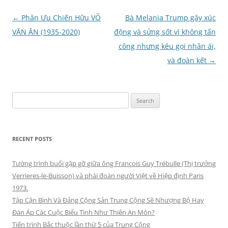
Post
←
Phân Ưu Chiến Hữu VÕ
Bà Melania Trump gây xúc
navigation
VĂN ÂN (1935-2020)
động và sửng sốt vì không tấn
công nhưng kêu gọi nhân ái,
và đoàn kết
→
Search
for:
RECENT POSTS
Tường trình buổi gặp gỡ giữa ông François Guy Trébulle (Thị trưởng
Verrieres-le-Buisson) và phái đoàn người Việt về Hiệp định Paris
1973.
Tập Cận Bình Và Đảng Cộng Sản Trung Cộng Sẽ Nhượng Bộ Hay
Đàn Áp Các Cuộc Biểu Tình Như Thiên An Môn?
Tiến trình Bắc thuộc lần thứ 5 của Trung Cộng