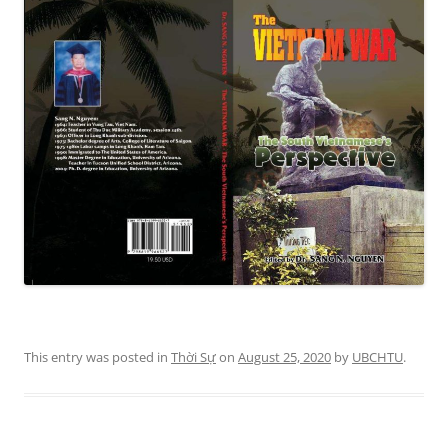
This entry was posted in
Thời Sự
on
August 25, 2020
by
UBCHTU
.