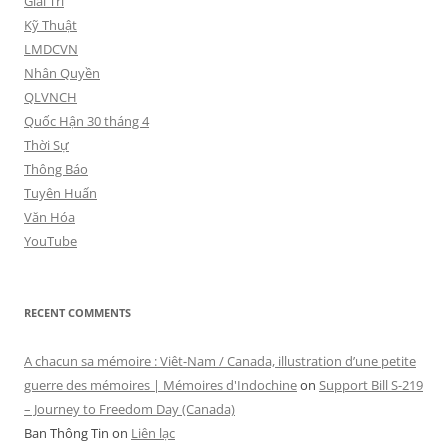
Giải Trí
Kỹ Thuật
LMDCVN
Nhân Quyền
QLVNCH
Quốc Hận 30 tháng 4
Thời Sự
Thông Báo
Tuyên Huấn
Văn Hóa
YouTube
RECENT COMMENTS
A chacun sa mémoire : Viêt-Nam / Canada, illustration d’une petite
guerre des mémoires | Mémoires d'Indochine
on
Support Bill S-219
– Journey to Freedom Day (Canada)
Ban Thông Tin
on
Liên lạc