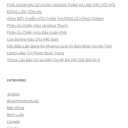
PHÁI ĐOÀN ĐẠI SỨ QUÁN CANADA THĂM VÀ LÀM VIỆC VỚI HỘI
ĐỒNG LIÊN TÔN VN.
VĨNH BIỆT CHIẾN HỮU THÂN THƯƠNG LÊ HỒNG THANH
Phân Ưu Chiến Hữu Lê Hồng Thanh
Phân Ưu Chiến Hữu Đào Xuân Khôi
Con Đường Nào Cho Việt Nam
Dân Biểu Liên Bang Ro Khanna cùng Ủy Ban Nhân Quyền Tom
Lantos Bảo Trợ Phạm Đoan Trang
Thông Cáo Báo Chí và Nghị Quyết Đại Hội Thế Giới Kỳ 9
CATEGORIES
.English
#hanhtrinhtoitudo
Biển Đông
Bình Luận
Canada