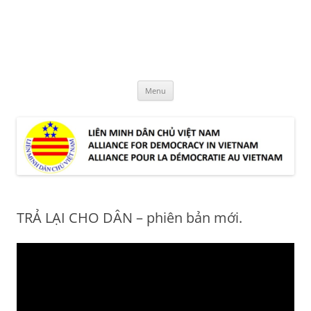
Skip
to
LMDCVN
content
Alliance for Democracy in Vietnam
Menu
TRẢ LẠI CHO DÂN – phiên bản mới.