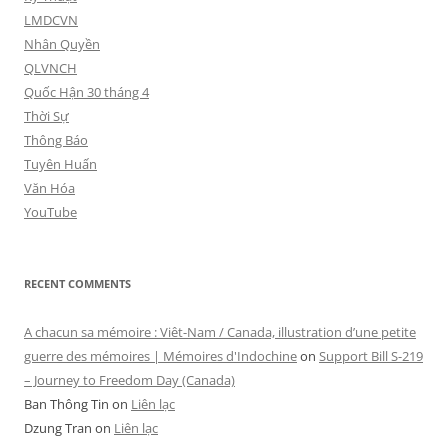
LMDCVN
Nhân Quyền
QLVNCH
Quốc Hận 30 tháng 4
Thời Sự
Thông Báo
Tuyên Huấn
Văn Hóa
YouTube
RECENT COMMENTS
A chacun sa mémoire : Viêt-Nam / Canada, illustration d’une petite
guerre des mémoires | Mémoires d'Indochine
on
Support Bill S-219
– Journey to Freedom Day (Canada)
Ban Thông Tin
on
Liên lạc
Dzung Tran
on
Liên lạc