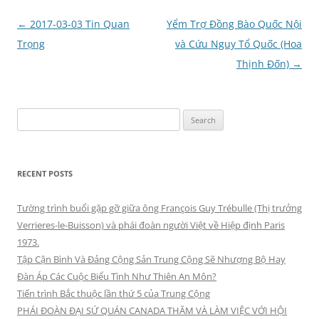
Post
←
2017-03-03 Tin Quan
Yểm Trợ Đồng Bào Quốc Nội
navigation
Trọng
và Cứu Nguy Tổ Quốc (Hoa
Thịnh Đốn)
→
Search
for:
RECENT POSTS
Tường trình buổi gặp gỡ giữa ông François Guy Trébulle (Thị trưởng
Verrieres-le-Buisson) và phái đoàn người Việt về Hiệp định Paris
1973.
Tập Cận Bình Và Đảng Cộng Sản Trung Cộng Sẽ Nhượng Bộ Hay
Đàn Áp Các Cuộc Biểu Tình Như Thiên An Môn?
Tiến trình Bắc thuộc lần thứ 5 của Trung Cộng
PHÁI ĐOÀN ĐẠI SỨ QUÁN CANADA THĂM VÀ LÀM VIỆC VỚI HỘI