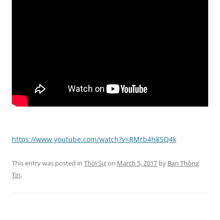
https://www.youtube.com/watch?v=RMrb4h8SQ4k
This entry was posted in
Thời Sự
on
March 5, 2017
by
Ban Thông
Tin
.